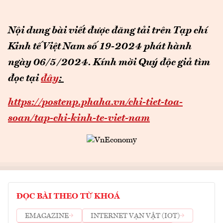
Nội dung bài viết được đăng tải trên Tạp chí
Kinh tế Việt Nam số 19-2024 phát hành
ngày 06/5/2024.
Kính mời Quý độc giả tìm
đọc tại
đây
:
https://postenp.phaha.vn/chi-tiet-toa-
soan/tap-chi-kinh-te-viet-nam
ĐỌC BÀI THEO TỪ KHOÁ
EMAGAZINE
INTERNET VẠN VẬT (IOT)