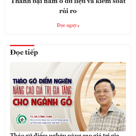
Thành bại nằm ở dữ liệu và kiểm soát
rủi ro
Đọc ngay
Đọc tiếp