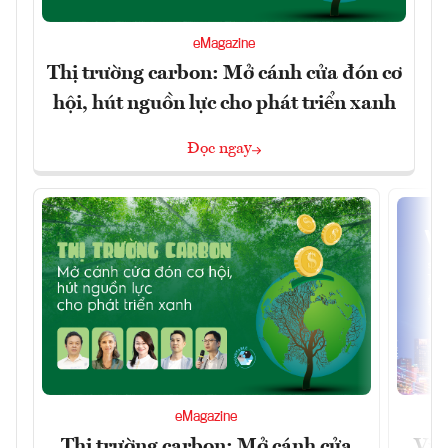
eMagazine
Thị trường carbon: Mở cánh cửa đón cơ
hội, hút nguồn lực cho phát triển xanh
Đọc ngay
eMagazine
Thị trường carbon: Mở cánh cửa
Việ