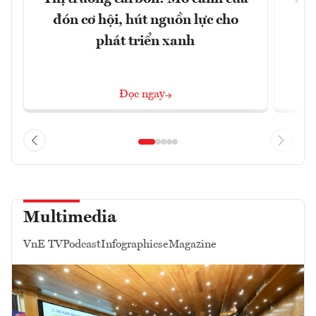
đón cơ hội, hút nguồn lực cho
x
phát triển xanh
Đọc ngay
Multimedia
VnE TV
Podcast
Infographics
eMagazine