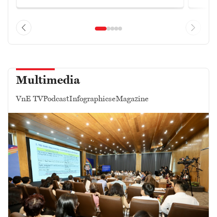
Multimedia
VnE TV
Podcast
Infographics
eMagazine