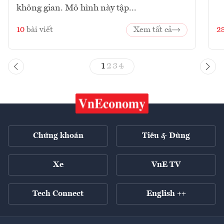
không gian. Mô hình này tập...
10
bài viết
Xem tất cả
2
1
2
3
4
Chứng khoán
Tiêu & Dùng
Xe
VnE TV
Tech Connect
English ++