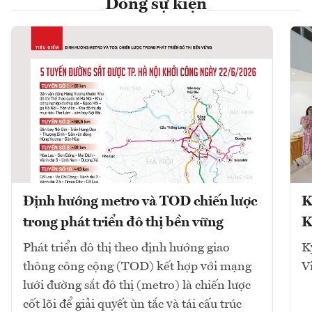
Dòng sự kiện
Định hướng metro và TOD chiến lược
K
trong phát triển đô thị bền vững
K
Phát triển đô thị theo định hướng giao
K
thông công cộng (TOD) kết hợp với mạng
V
lưới đường sắt đô thị (metro) là chiến lược
cốt lõi để giải quyết ùn tắc và tái cấu trúc