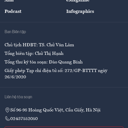
Ảnh
eMagazine
Đẹp +
An sinh
Podcast
Infographics
Giải trí
Y tế
Nhà
Ban Biên tập
Ẩm thực
Chủ tịch HĐBT: TS. Chử Văn Lâm
Tổng biên tập: Chử Thị Hạnh
Tổng thư ký tòa soạn: Đào Quang Bính
Giấy phép Tạp chí điện tử số: 272/GP-BTTTT ngày
26/6/2020
Liên hệ tòa soạn
Số 96-98 Hoàng Quốc Việt, Cầu Giấy, Hà Nội
02437552050