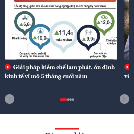
Giải pháp kiềm chế lạm phát, ổn định
kinh tế vĩ mô 5 tháng cuối năm
về 