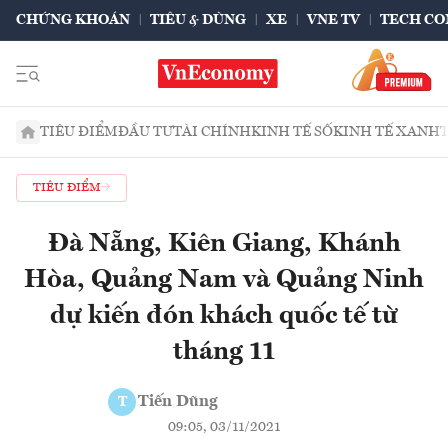
CHỨNG KHOÁN
TIÊU & DÙNG
XE
VNE TV
TECH CO
TIÊU ĐIỂM
ĐẦU TƯ
TÀI CHÍNH
KINH TẾ SỐ
KINH TẾ XANH
TIÊU ĐIỂM
Đà Nẵng, Kiên Giang, Khánh
Hòa, Quảng Nam và Quảng Ninh
dự kiến đón khách quốc tế từ
tháng 11
Tiến Dũng
T
09:05, 03/11/2021