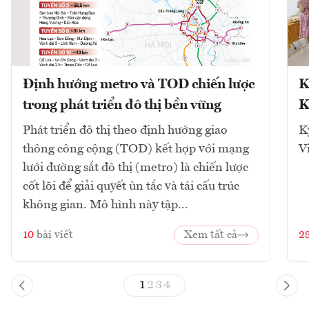
Định hướng metro và TOD chiến lược
K
trong phát triển đô thị bền vững
K
Phát triển đô thị theo định hướng giao
K
thông công cộng (TOD) kết hợp với mạng
V
lưới đường sắt đô thị (metro) là chiến lược
cốt lõi để giải quyết ùn tắc và tái cấu trúc
không gian. Mô hình này tập...
10
bài viết
Xem tất cả
2
1
2
3
4