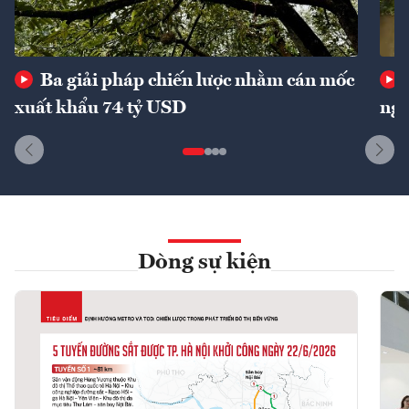
Ba giải pháp chiến lược nhằm cán mốc
xuất khẩu 74 tỷ USD
ngu
Dòng sự kiện