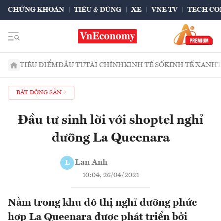
CHỨNG KHOÁN
TIÊU & DÙNG
XE
VNE TV
TECH CO
TIÊU ĐIỂM
ĐẦU TƯ
TÀI CHÍNH
KINH TẾ SỐ
KINH TẾ XANH
BẤT ĐỘNG SẢN
Đầu tư sinh lời với shoptel nghỉ
dưỡng La Queenara
Lan Anh
L
10:04, 26/04/2021
Nằm trong khu đô thị nghỉ dưỡng phức
hợp La Queenara được phát triển bởi