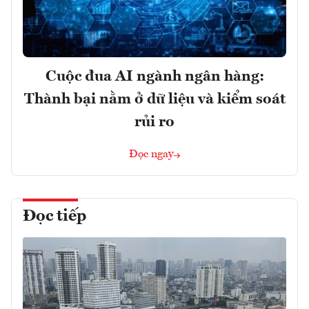
Cuộc đua AI ngành ngân hàng:
Thành bại nằm ở dữ liệu và kiểm soát
rủi ro
Đọc ngay
Đọc tiếp