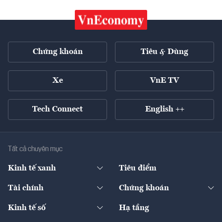
Chứng khoán
Tiêu & Dùng
Xe
VnE TV
Tech Connect
English ++
Tất cả chuyên mục
Kinh tế xanh
Tiêu điểm
Chuyển động xanh
Tài chính
Chứng khoán
Pháp lý
Ngân hàng
Doanh nghiệp niêm yết
Kinh tế số
Hạ tầng
Thương hiệu xanh
Thị trường vốn
Thị trường
Sản phẩm - Thị trường