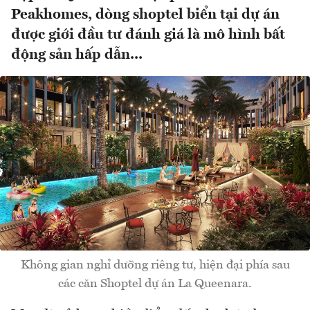
Peakhomes, dòng shoptel biển tại dự án
được giới đầu tư đánh giá là mô hình bất
động sản hấp dẫn...
Không gian nghỉ dưỡng riêng tư, hiện đại phía sau
các căn Shoptel dự án La Queenara.