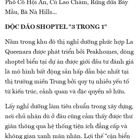
Phố Cổ Hội An, Cù Lao Chàm, Rừng dừa Bảy
Mẫu, Bà Nà Hills...
ĐỘC ĐÁO SHOPTEL "3 TRONG 1"
Nằm trong khu đô thị nghỉ dưỡng phức hợp La
Queenara được phát triển bởi Peakhomes, dòng
shoptel biển tại dự án được giới đầu tư đánh giá
là mô hình bất động sản hấp dẫn bậc nhất tại
thị trường miền Trung bởi quy tụ nhiều yếu tố
từ kiến trúc, cảnh quan và đặc quyền sở hữu.
Lấy nghỉ dưỡng làm tiêu chuẩn trong xây dựng,
nơi chủ nhân dù ở đâu cũng cảm thấy được thư
giãn thông qua hệ thống tiện ích đẳng cấp và
không gian xanh mãn nhãn. Lợi thế “cận biển