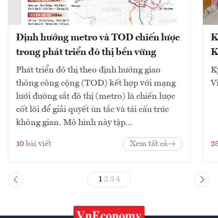
Định hướng metro và TOD chiến lược
K
trong phát triển đô thị bền vững
K
Phát triển đô thị theo định hướng giao
K
thông công cộng (TOD) kết hợp với mạng
V
lưới đường sắt đô thị (metro) là chiến lược
cốt lõi để giải quyết ùn tắc và tái cấu trúc
không gian. Mô hình này tập...
10
bài viết
Xem tất cả
2
1
2
3
4