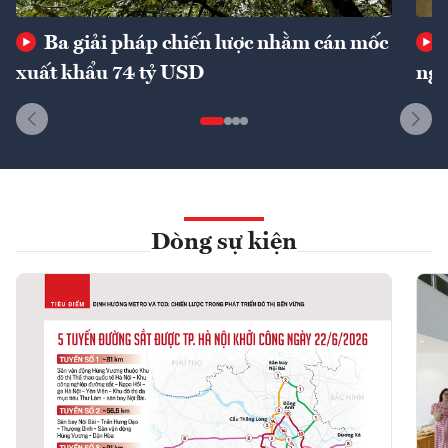
Ba giải pháp chiến lược nhằm cán mốc
xuất khẩu 74 tỷ USD
ngu
Dòng sự kiện