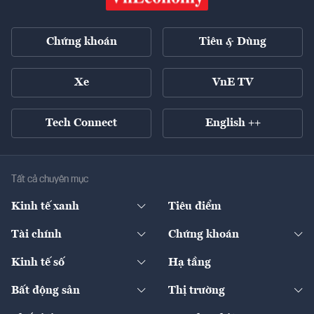
Chứng khoán
Tiêu & Dùng
Xe
VnE TV
Tech Connect
English ++
Tất cả chuyên mục
Kinh tế xanh
Tiêu điểm
Chuyển động xanh
Tài chính
Chứng khoán
Pháp lý
Ngân hàng
Doanh nghiệp niêm yết
Kinh tế số
Hạ tầng
Thương hiệu xanh
Thị trường vốn
Thị trường
Sản phẩm - Thị trường
Bất động sản
Thị trường
Diễn đàn
Thuế
Đầu tư
Tài sản số
Chính sách
Xuất nhập khẩu