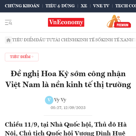
CHỨNG KHOÁN
TIÊU & DÙNG
XE
VNE TV
TECH CO
TIÊU ĐIỂM
ĐẦU TƯ
TÀI CHÍNH
KINH TẾ SỐ
KINH TẾ XANH
TIÊU ĐIỂM
Đề nghị Hoa Kỳ sớm công nhận
Việt Nam là nền kinh tế thị trường
Vy Vy
V
08:27, 12/09/2023
Chiều 11/9, tại Nhà Quốc hội, Thủ đô Hà
Nội, Chủ tịch Quốc hội Vương Đình Huệ