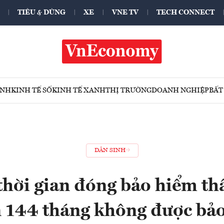
TIÊU & DÙNG
XE
VNE TV
TECH CONNECT
ÍNH
KINH TẾ SỐ
KINH TẾ XANH
THỊ TRƯỜNG
DOANH NGHIỆP
BẤT
DÂN SINH
thời gian đóng bảo hiểm th
n 144 tháng không được bảo