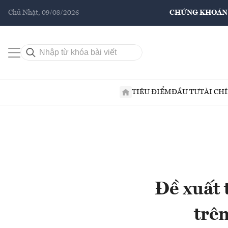
Chủ Nhật, 09/08/2026
CHỨNG KHOÁN
TIÊU ĐIỂM
ĐẦU TƯ
TÀI CH
Đề xuất 
trê