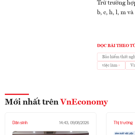
Trừ trường hợ
b, c, h, l, m 
ĐỌC BÀI THEO T
Bảo hiểm thất ng
việc làm
V
Mới nhất trên
VnEconomy
Dân sinh
Thị trường
14:43, 09/08/2026