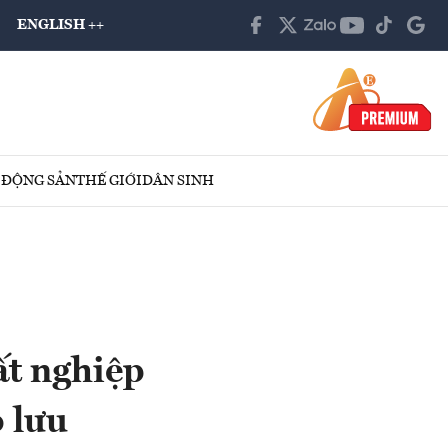
ENGLISH ++
 ĐỘNG SẢN
THẾ GIỚI
DÂN SINH
ất nghiệp
 lưu