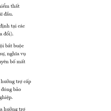
hiểm thất
ừ đầu.
định tại các
a đổi).
ội bắt buộc
sự, nghĩa vụ
tuyên bố mất
 hưởng trợ cấp
n đóng bảo
ghiệp.
ưa hưởng trợ