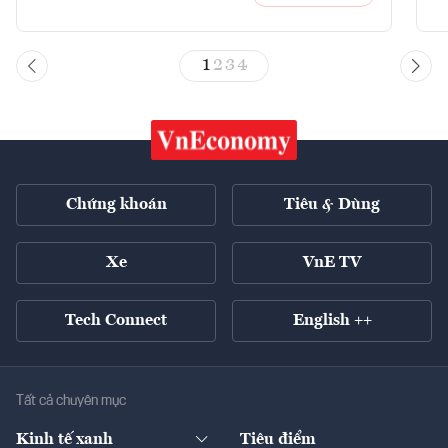
1
2
3
4
Chứng khoán
Tiêu & Dùng
Xe
VnE TV
Tech Connect
English ++
Tất cả chuyên mục
Kinh tế xanh
Tiêu điểm