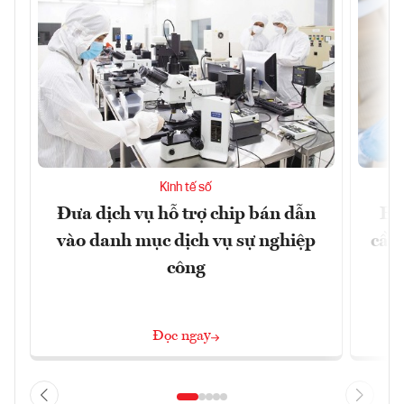
Kinh tế số
Đưa dịch vụ hỗ trợ chip bán dẫn
EU
vào danh mục dịch vụ sự nghiệp
cầu
công
Đọc ngay