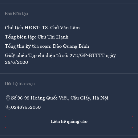
Nhà
Ban Biên tập
Ẩm thực
Chủ tịch HĐBT: TS. Chử Văn Lâm
Tổng biên tập: Chử Thị Hạnh
Tổng thư ký tòa soạn: Đào Quang Bính
Giấy phép Tạp chí điện tử số: 272/GP-BTTTT ngày
26/6/2020
Liên hệ tòa soạn
Số 96-98 Hoàng Quốc Việt, Cầu Giấy, Hà Nội
02437552050
Liên hệ quảng cáo