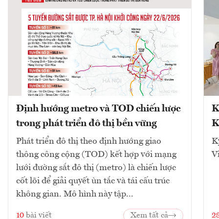
Định hướng metro và TOD chiến lược
K
trong phát triển đô thị bền vững
K
Phát triển đô thị theo định hướng giao
K
thông công cộng (TOD) kết hợp với mạng
V
lưới đường sắt đô thị (metro) là chiến lược
cốt lõi để giải quyết ùn tắc và tái cấu trúc
không gian. Mô hình này tập...
10
bài viết
Xem tất cả
2