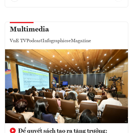
Multimedia
VnE TV
Podcast
Infographics
eMagazine
Để quyết sách tạo ra tăng trưởng: