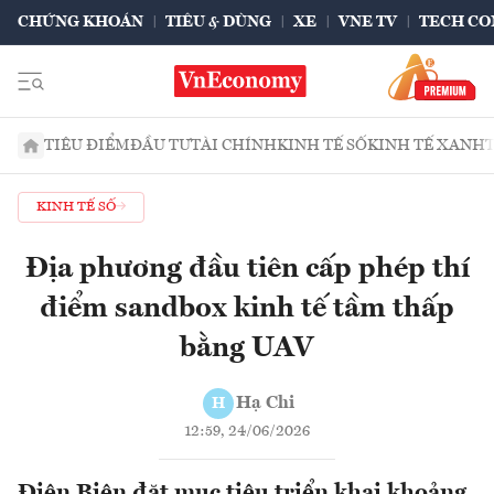
CHỨNG KHOÁN
TIÊU & DÙNG
XE
VNE TV
TECH CO
TIÊU ĐIỂM
ĐẦU TƯ
TÀI CHÍNH
KINH TẾ SỐ
KINH TẾ XANH
KINH TẾ SỐ
Địa phương đầu tiên cấp phép thí
điểm sandbox kinh tế tầm thấp
bằng UAV
Hạ Chi
H
12:59, 24/06/2026
Điện Biên đặt mục tiêu triển khai khoảng