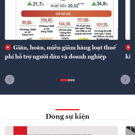
Giãn, hoãn, miễn giảm hàng loạt thuế
phí hỗ trợ người dân và doanh nghiệp
kin
Dòng sự kiện