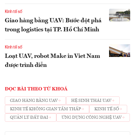
Kinh tế số
Giao hàng bằng UAV: Bước đột phá
trong logistics tại TP. Hồ Chí Minh
Kinh tế số
Loạt UAV, robot Make in Viet Nam
được trình diễn
ĐỌC BÀI THEO TỪ KHOÁ
GIAO HÀNG BẰNG UAV
HỆ SINH THÁI UAV
KINH TẾ KHÔNG GIAN TẦM THẤP
KINH TẾ SỐ
QUẢN LÝ ĐẤT ĐAI
ỨNG DỤNG CÔNG NGHỆ UAV