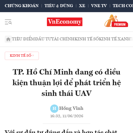
CHỨNG KHOÁN
TIÊU & DÙNG
XE
VNE TV
TECH CO
TIÊU ĐIỂM
ĐẦU TƯ
TÀI CHÍNH
KINH TẾ SỐ
KINH TẾ XANH
KINH TẾ SỐ
TP. Hồ Chí Minh đang có điều
kiện thuận lợi để phát triển hệ
sinh thái UAV
Hồng Vinh
H
16:32, 11/06/2026
Với sự đầu tư đúng đắn và hợp tác chặt