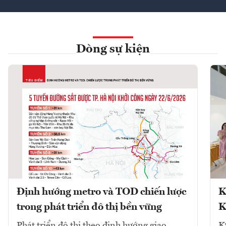
Dòng sự kiện
Định hướng metro và TOD chiến lược
K
trong phát triển đô thị bền vững
K
Phát triển đô thị theo định hướng giao
K