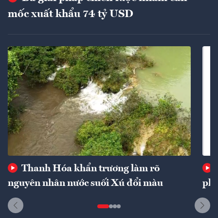
mốc xuất khẩu 74 tỷ USD
Thanh Hóa khẩn trương làm rõ
nguyên nhân nước suối Xú đổi màu
phí