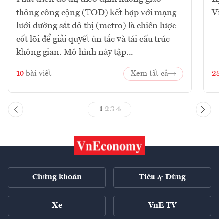
thông công cộng (TOD) kết hợp với mạng
V
lưới đường sắt đô thị (metro) là chiến lược
cốt lõi để giải quyết ùn tắc và tái cấu trúc
không gian. Mô hình này tập...
10
bài viết
Xem tất cả
2
1
2
3
4
Chứng khoán
Tiêu & Dùng
Xe
VnE TV