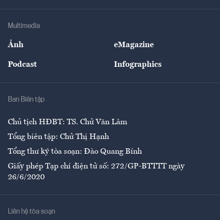
Hạ tầng
Sức khỏe
Khung pháp lý
Doanh nghiệp
Địa phương
Thị trường
Bảo hiểm
Multimedia
Sự kiện
Nhân lực
Ảnh
eMagazine
Đẹp +
An sinh
Podcast
Infographics
Giải trí
Y tế
Nhà
Ban Biên tập
Ẩm thực
Chủ tịch HĐBT: TS. Chử Văn Lâm
Tổng biên tập: Chử Thị Hạnh
Tổng thư ký tòa soạn: Đào Quang Bính
Giấy phép Tạp chí điện tử số: 272/GP-BTTTT ngày
26/6/2020
Liên hệ tòa soạn