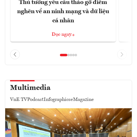
Thủ tướng yêu cầu tháo gỡ điểm
D
nghẽn về an ninh mạng và dữ liệu
c
cá nhân
Đọc ngay
Multimedia
VnE TV
Podcast
Infographics
eMagazine