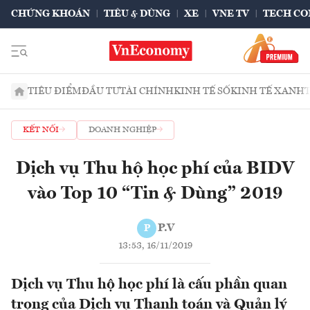
CHỨNG KHOÁN
TIÊU & DÙNG
XE
VNE TV
TECH CO
TIÊU ĐIỂM
ĐẦU TƯ
TÀI CHÍNH
KINH TẾ SỐ
KINH TẾ XANH
KẾT NỐI
DOANH NGHIỆP
Dịch vụ Thu hộ học phí của BIDV
vào Top 10 “Tin & Dùng” 2019
P.V
P
13:53, 16/11/2019
Dịch vụ Thu hộ học phí là cấu phần quan
trọng của Dịch vụ Thanh toán và Quản lý