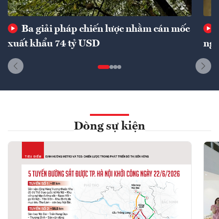
Ba giải pháp chiến lược nhằm cán mốc
xuất khẩu 74 tỷ USD
ngu
Dòng sự kiện