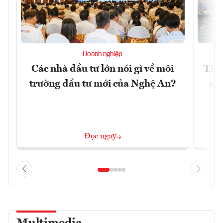
Doanh nghiệp
Các nhà đầu tư lớn nói gì về môi
TP.
trường đầu tư mới của Nghệ An?
soá
Đọc ngay