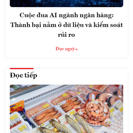
Cuộc đua AI ngành ngân hàng:
Thành bại nằm ở dữ liệu và kiểm soát
rủi ro
Đọc ngay
Đọc tiếp