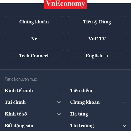
Chứng khoán
Tiêu & Dùng
Xe
VnE TV
Tech Connect
English ++
Tất cả chuyên mục
Kinh tế xanh
Tiêu điểm
Chuyển động xanh
Tài chính
Chứng khoán
Pháp lý
Ngân hàng
Doanh nghiệp niêm yết
Kinh tế số
Hạ tầng
Thương hiệu xanh
Thị trường vốn
Thị trường
Sản phẩm - Thị trường
Bất động sản
Thị trường
Diễn đàn
Thuế
Đầu tư