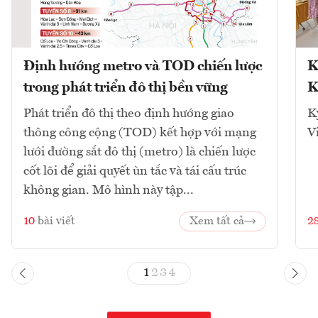
Định hướng metro và TOD chiến lược
K
trong phát triển đô thị bền vững
K
Phát triển đô thị theo định hướng giao
K
thông công cộng (TOD) kết hợp với mạng
V
lưới đường sắt đô thị (metro) là chiến lược
cốt lõi để giải quyết ùn tắc và tái cấu trúc
không gian. Mô hình này tập...
10
bài viết
Xem tất cả
2
1
2
3
4