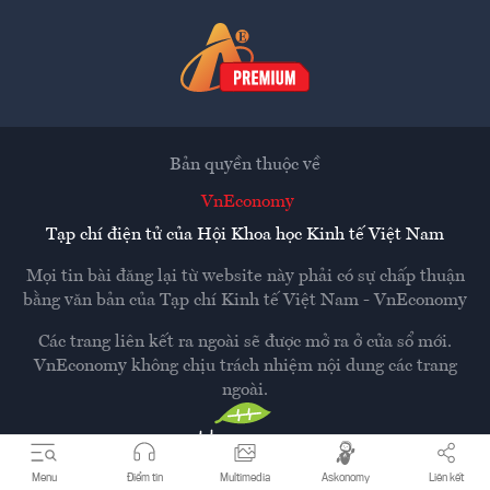
Bản quyền thuộc về
VnEconomy
Tạp chí điện tử của Hội Khoa học Kinh tế Việt Nam
Mọi tin bài đăng lại từ website này phải có sự chấp thuận
bằng văn bản của
Tạp chí Kinh tế Việt Nam - VnEconomy
Các trang liên kết ra ngoài sẽ được mở ra ở cửa sổ mới.
VnEconomy không chịu trách nhiệm nội dung các trang
ngoài.
Thiết kế và phát triển bởi
Hemera Media
Menu
Điểm tin
Multimedia
Askonomy
Liên kết