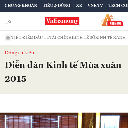
CHỨNG KHOÁN
TIÊU & DÙNG
XE
VNE TV
TECH CO
TIÊU ĐIỂM
ĐẦU TƯ
TÀI CHÍNH
KINH TẾ SỐ
KINH TẾ XANH
Dòng sự kiện
Diễn đàn Kinh tế Mùa xuân
2015