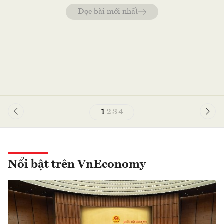
Đọc bài mới nhất
1
2
3
4
Nổi bật trên VnEconomy