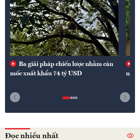
Ba giải pháp chiến lược nhằm cán
Th
mốc xuất khẩu 74 tỷ USD
nguy
Đọc nhiều nhất