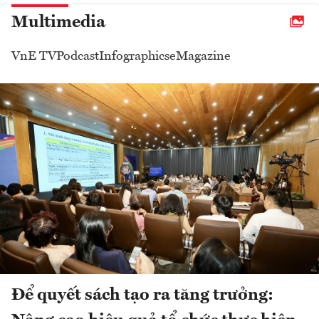
Multimedia
VnE TV
Podcast
Infographics
eMagazine
Để quyết sách tạo ra tăng trưởng: