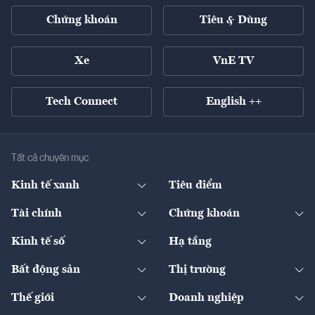
Chứng khoán
Tiêu & Dùng
Xe
VnE TV
Tech Connect
English ++
Tất cả chuyên mục
Kinh tế xanh
Tiêu điểm
Chuyển động xanh
Tài chính
Chứng khoán
Pháp lý
Ngân hàng
Doanh nghiệp niêm yết
Kinh tế số
Hạ tầng
Thương hiệu xanh
Thị trường vốn
Thị trường
Sản phẩm - Thị trường
Bất động sản
Thị trường
Diễn đàn
Thuế
Đầu tư
Tài sản số
Chính sách
Xuất nhập khẩu
Thế giới
Doanh nghiệp
Bảo hiểm
Quốc tế
Dịch vụ số
Thị trường
Khung pháp lý