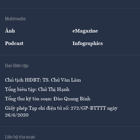
Tư vấn Tiêu & Dùng
Infographics
Hạ tầng
Sức khỏe
Khung pháp lý
Doanh nghiệp
Địa phương
Thị trường
Bảo hiểm
Multimedia
Sự kiện
Nhân lực
Ảnh
eMagazine
Đẹp +
An sinh
Podcast
Infographics
Giải trí
Y tế
Nhà
Ban Biên tập
Ẩm thực
Chủ tịch HĐBT: TS. Chử Văn Lâm
Tổng biên tập: Chử Thị Hạnh
Tổng thư ký tòa soạn: Đào Quang Bính
Giấy phép Tạp chí điện tử số: 272/GP-BTTTT ngày
26/6/2020
Liên hệ tòa soạn