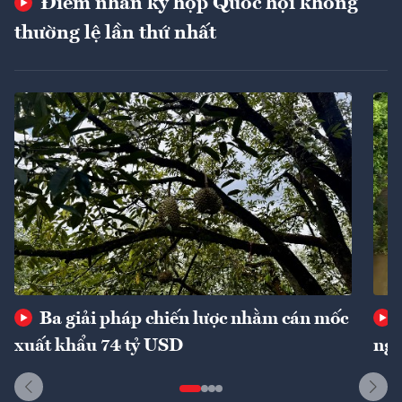
Điểm nhấn kỳ họp Quốc hội không
thường lệ lần thứ nhất
Ba giải pháp chiến lược nhằm cán mốc
xuất khẩu 74 tỷ USD
ngu