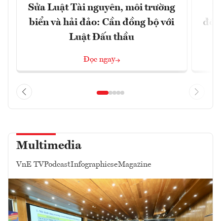
Sửa Luật Tài nguyên, môi trường
L
biển và hải đảo: Cần đồng bộ với
đổi)
Luật Đấu thầu
Đọc ngay
Multimedia
VnE TV
Podcast
Infographics
eMagazine