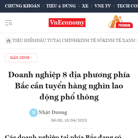
CHỨNG KHOÁN
TIÊU & DÙNG
XE
VNE TV
TECH CO
TIÊU ĐIỂM
ĐẦU TƯ
TÀI CHÍNH
KINH TẾ SỐ
KINH TẾ XANH
DÂN SINH
Doanh nghiệp 8 địa phương phía
Bắc cần tuyển hàng nghìn lao
động phổ thông
Nhật Dương
N
06:00, 13/04/2023
Các doanh nghiệp tại phía Bắc đang có