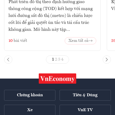
Phát triển đô thị theo định hướng giao
K
thông công cộng (TOD) kết hợp với mạng
V
lưới đường sắt đô thị (metro) là chiến lược
cốt lõi để giải quyết ùn tắc và tái cấu trúc
không gian. Mô hình này tập...
10
bài viết
Xem tất cả
2
1
2
3
4
Chứng khoán
Tiêu & Dùng
Xe
VnE TV