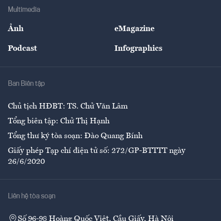
Địa phương
Thị trường
Bảo hiểm
Multimedia
Sự kiện
Nhân lực
Ảnh
eMagazine
Đẹp +
An sinh
Podcast
Infographics
Giải trí
Y tế
Nhà
Ban Biên tập
Ẩm thực
Chủ tịch HĐBT: TS. Chử Văn Lâm
Tổng biên tập: Chử Thị Hạnh
Tổng thư ký tòa soạn: Đào Quang Bính
Giấy phép Tạp chí điện tử số: 272/GP-BTTTT ngày
26/6/2020
Liên hệ tòa soạn
Số 96-98 Hoàng Quốc Việt, Cầu Giấy, Hà Nội