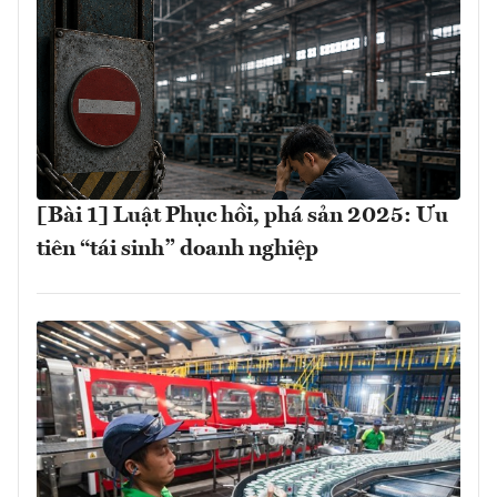
[Bài 1] Luật Phục hồi, phá sản 2025: Ưu
tiên “tái sinh” doanh nghiệp