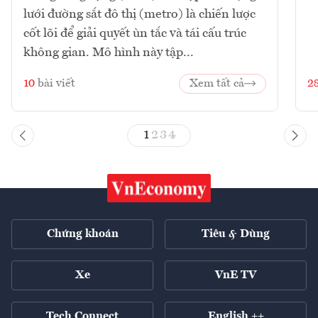
lưới đường sắt đô thị (metro) là chiến lược
cốt lõi để giải quyết ùn tắc và tái cấu trúc
không gian. Mô hình này tập...
10
bài viết
Xem tất cả
2
1
2
3
4
Chứng khoán
Tiêu & Dùng
Xe
VnE TV
Tech Connect
English ++