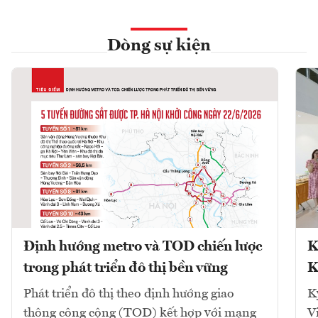
Dòng sự kiện
Định hướng metro và TOD chiến lược
K
trong phát triển đô thị bền vững
K
Phát triển đô thị theo định hướng giao
K
thông công cộng (TOD) kết hợp với mạng
V