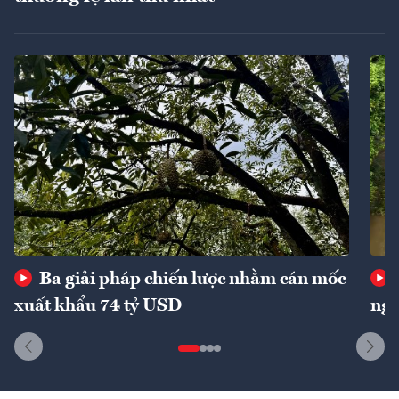
Ba giải pháp chiến lược nhằm cán mốc
xuất khẩu 74 tỷ USD
ngu