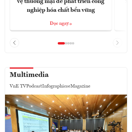
vệ thương mại để phát triển công
xu
nghiệp hóa chất bền vững
Đọc ngay
Multimedia
VnE TV
Podcast
Infographics
eMagazine