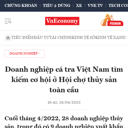
CHỨNG KHOÁN
TIÊU & DÙNG
XE
VNE TV
TECH CO
TIÊU ĐIỂM
ĐẦU TƯ
TÀI CHÍNH
KINH TẾ SỐ
KINH TẾ XANH
DOANH NGHIỆP
Doanh nghiệp cá tra Việt Nam tìm
kiếm cơ hội ở Hội chợ thủy sản
toàn cầu
19:42, 26/04/2022
Cuối tháng 4/2022, 28 doanh nghiệp thủy
sản, trong đó có 9 doanh nghiệp xuất khẩu