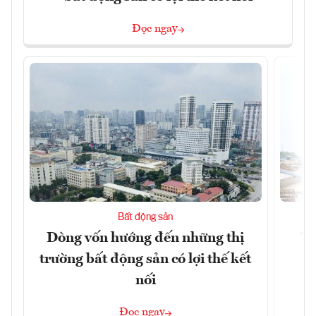
Đọc ngay
Bất động sản
Dòng vốn hướng đến những thị
Tậ
trường bất động sản có lợi thế kết
t
nối
Đọc ngay