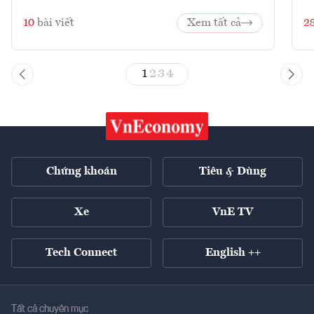
10
bài viết
Xem tất cả
2
1
2
3
4
Chứng khoán
Tiêu & Dùng
Xe
VnE TV
Tech Connect
English ++
Tất cả chuyên mục