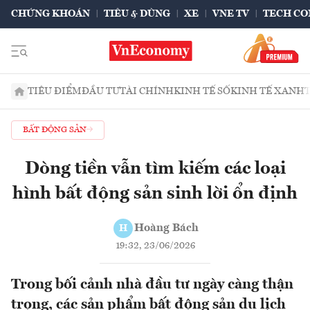
CHỨNG KHOÁN
TIÊU & DÙNG
XE
VNE TV
TECH CO
TIÊU ĐIỂM
ĐẦU TƯ
TÀI CHÍNH
KINH TẾ SỐ
KINH TẾ XANH
BẤT ĐỘNG SẢN
Dòng tiền vẫn tìm kiếm các loại
hình bất động sản sinh lời ổn định
Hoàng Bách
H
19:32, 23/06/2026
Trong bối cảnh nhà đầu tư ngày càng thận
trọng, các sản phẩm bất động sản du lịch