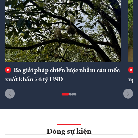
Ba giải pháp chiến lược nhằm cán mốc
xuất khẩu 74 tỷ USD
ngu
Dòng sự kiện