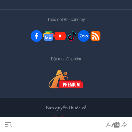
Theo dõi VnEconomy
Đặt mua ấn phẩm
Bản quyền thuộc về
VnEconomy
Tạp chí điện tử của Hội Khoa học Kinh tế Việt Nam