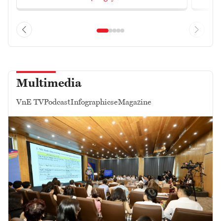
Multimedia
VnE TV
Podcast
Infographics
eMagazine