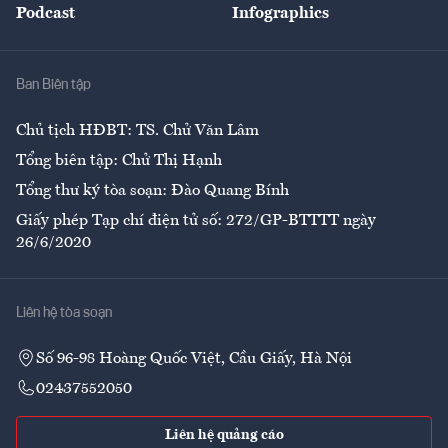
Podcast
Infographics
Giải trí
Y tế
Nhà
Ban Biên tập
Ẩm thực
Chủ tịch HĐBT: TS. Chử Văn Lâm
Tổng biên tập: Chử Thị Hạnh
Tổng thư ký tòa soạn: Đào Quang Bính
Giấy phép Tạp chí điện tử số: 272/GP-BTTTT ngày
26/6/2020
Liên hệ tòa soạn
Số 96-98 Hoàng Quốc Việt, Cầu Giấy, Hà Nội
02437552050
Liên hệ quảng cáo