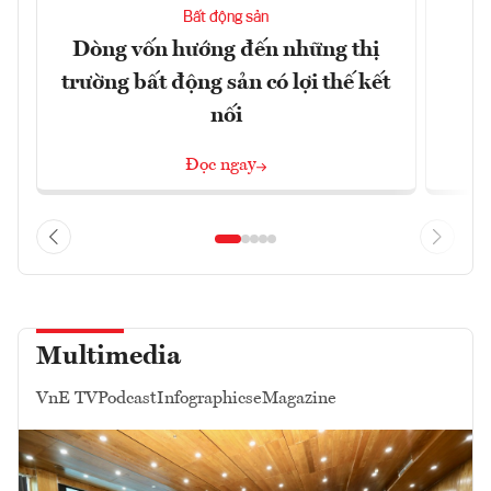
Bất động sản
Dòng vốn hướng đến những thị
Q
trường bất động sản có lợi thế kết
h
nối
Đọc ngay
Multimedia
VnE TV
Podcast
Infographics
eMagazine