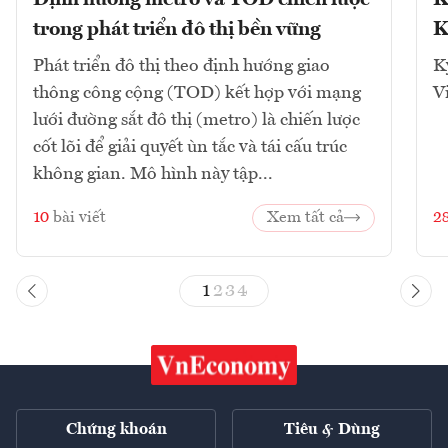
Định hướng metro và TOD chiến lược
K
trong phát triển đô thị bền vững
K
Phát triển đô thị theo định hướng giao
K
thông công cộng (TOD) kết hợp với mạng
V
lưới đường sắt đô thị (metro) là chiến lược
cốt lõi để giải quyết ùn tắc và tái cấu trúc
không gian. Mô hình này tập...
10
bài viết
Xem tất cả
2
1
2
3
4
Chứng khoán
Tiêu & Dùng