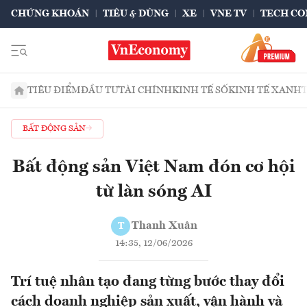
CHỨNG KHOÁN
TIÊU & DÙNG
XE
VNE TV
TECH CO
TIÊU ĐIỂM
ĐẦU TƯ
TÀI CHÍNH
KINH TẾ SỐ
KINH TẾ XANH
BẤT ĐỘNG SẢN
Bất động sản Việt Nam đón cơ hội
từ làn sóng AI
Thanh Xuân
T
14:35, 12/06/2026
Trí tuệ nhân tạo đang từng bước thay đổi
cách doanh nghiệp sản xuất, vận hành và