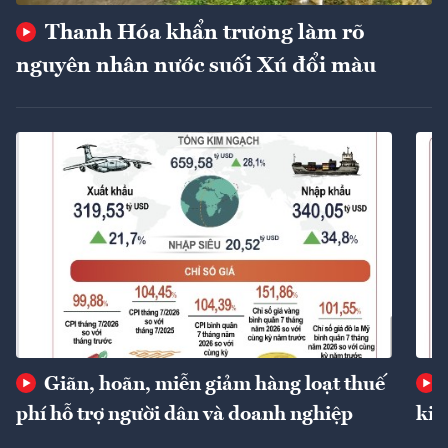
Thanh Hóa khẩn trương làm rõ
nguyên nhân nước suối Xú đổi màu
Giãn, hoãn, miễn giảm hàng loạt thuế
phí hỗ trợ người dân và doanh nghiệp
kin