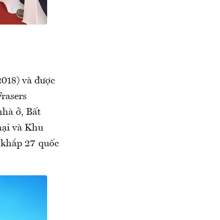
/2018) và được
rasers
nhà ở, Bất
mại và Khu
n khắp 27 quốc