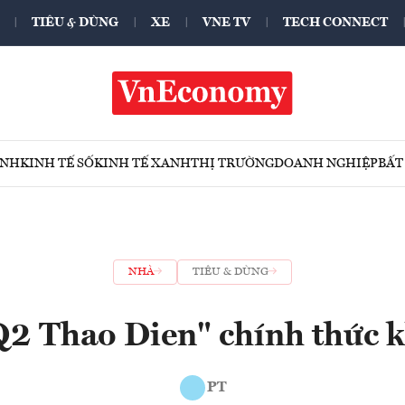
TIÊU & DÙNG
XE
VNE TV
TECH CONNECT
ÍNH
KINH TẾ SỐ
KINH TẾ XANH
THỊ TRƯỜNG
DOANH NGHIỆP
BẤT
NHÀ
TIÊU & DÙNG
Q2 Thao Dien" chính thức k
PT