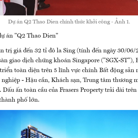
Dự án Q2 Thao Dien chính thức khởi công - Ảnh 1.
dự án "Q2 Thao Dien"
ản trị giá đến 32 tỉ đô la Sing (tính đến ngày 30/06
 sàn giao dịch chứng khoán Singapore ("SGX-ST"), F
triển toàn diện trên 5 lĩnh vực chính Bất động sản 
 nghiệp - Hậu cần, Khách sạn, Trung tâm thương 
 Dấu ấn toàn cầu của Frasers Property trải dài trê
 thành phố lớn.