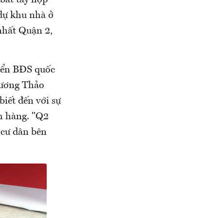
 bắt tay hợp
dự khu nhà ở
 nhất Quận 2,
riển BĐS quốc
 Dương Thảo
iết đến với sự
ch hàng. "Q2
 cư dân bên