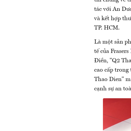
tin chung về t
tác với An Dư
và kết hợp thư
TP. HCM.
Là một sản ph
tế của Frasers
Điền, "Q2 Tha
cao cấp trong 
Thao Dien" ma
cạnh sự an toà