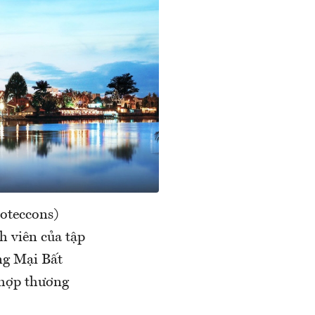
oteccons)
h viên của tập
ng Mại Bất
 hợp thương