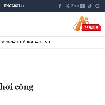
ENGLISH ++
 ĐỘNG SẢN
THẾ GIỚI
DÂN SINH
hởi công