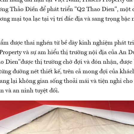
iềm năng dài hạn tại Việt Nam, Frasers Property đã
ơng Thảo Điền để phát triển "Q2 Thao Dien", một 
ơng mại tọa lạc tại vị trí đắc địa và sang trọng bậc
ẩm được thai nghén từ bề dày kinh nghiệm phát t
 Property và sự am hiểu thị trường nội địa của An
o Dien"được thị trường chờ đợi và đón nhận, được b
từng đường nét thiết kế, trên cả mong đợi của khá
ng lại không gian sống thoải mái và tiện nghi cho
n và an ninh tuyệt đối.