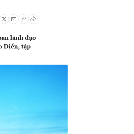
ban lãnh đạo
o Điền, tập