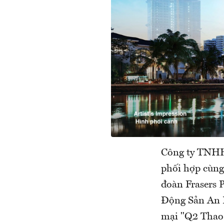
Công ty TNHH 
phối hợp cùng
đoàn Frasers 
Động Sản An 
mại "Q2 Thao 