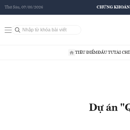
Thứ Sáu, 07/08/2026
CHỨNG KHOÁN
TIÊU ĐIỂM
ĐẦU TƯ
TÀI CH
Dự án "