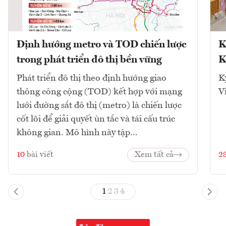
Định hướng metro và TOD chiến lược
K
trong phát triển đô thị bền vững
K
Phát triển đô thị theo định hướng giao
K
thông công cộng (TOD) kết hợp với mạng
V
lưới đường sắt đô thị (metro) là chiến lược
cốt lõi để giải quyết ùn tắc và tái cấu trúc
không gian. Mô hình này tập...
10
bài viết
Xem tất cả
2
1
2
3
4