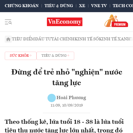
CHỨNG KHOÁN
TIÊU & DÙNG
XE
VNE TV
TECH CO
TIÊU ĐIỂM
ĐẦU TƯ
TÀI CHÍNH
KINH TẾ SỐ
KINH TẾ XANH
SỨC KHỎE
TIÊU & DÙNG
Đừng để trẻ nhỏ "nghiện" nước
tăng lực
Hoài Phương
11:09, 10/09/2019
Theo thống kê, lứa tuổi 18 - 38 là lứa tuổi
tiêu thụ nước tăng lực lớn nhất, trong đó