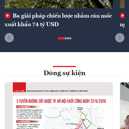
Ba giải pháp chiến lược nhằm cán mốc
xuất khẩu 74 tỷ USD
ngu
Dòng sự kiện