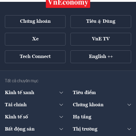
Chứng khoán
Tiêu & Dùng
Xe
VnE TV
Tech Connect
English ++
Tất cả chuyên mục
Kinh tế xanh
Tiêu điểm
Chuyển động xanh
Tài chính
Chứng khoán
Pháp lý
Ngân hàng
Doanh nghiệp niêm yết
Kinh tế số
Hạ tầng
Thương hiệu xanh
Thị trường vốn
Thị trường
Sản phẩm - Thị trường
Bất động sản
Thị trường
Diễn đàn
Thuế
Đầu tư
Tài sản số