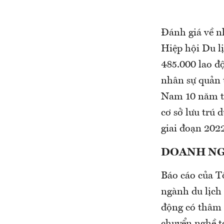
Đánh giá về n
Hiệp hội Du l
485.000 lao độ
nhân sự quản 
Nam 10 năm tớ
cơ sở lưu trú 
giai đoạn 202
DOANH NG
Báo cáo của T
ngành du lịch 
động có thâm 