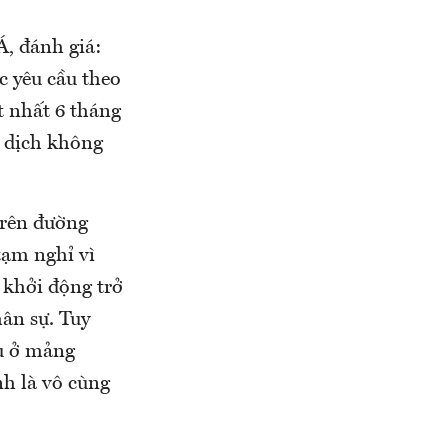
Á, đánh giá:
c yêu cầu theo
t nhất 6 tháng
o dịch không
trên đường
tạm nghỉ vì
 khởi động trở
hân sự. Tuy
vụ ở mảng
nh là vô cùng