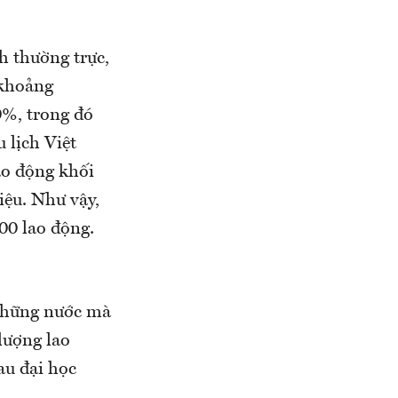
h thường trực,
 khoảng
0%, trong đó
 lịch Việt
ao động khối
iệu. Như vậy,
00 lao động.
 những nước mà
lượng lao
au đại học