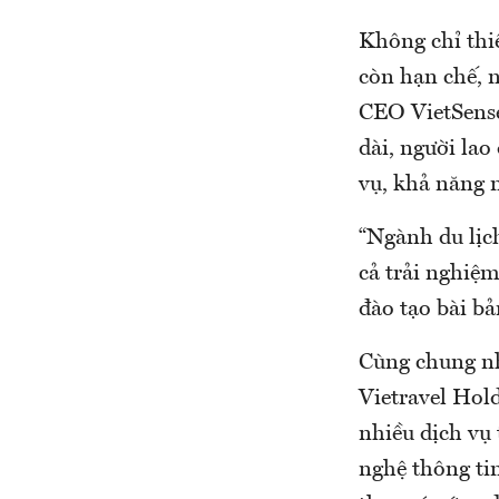
Không chỉ thi
còn hạn chế, 
CEO VietSense
dài, người la
vụ, khả năng 
“Ngành du lịc
cả trải nghiệm
đào tạo bài bả
Cùng chung nh
Vietravel Hol
nhiều dịch vụ
nghệ thông tin