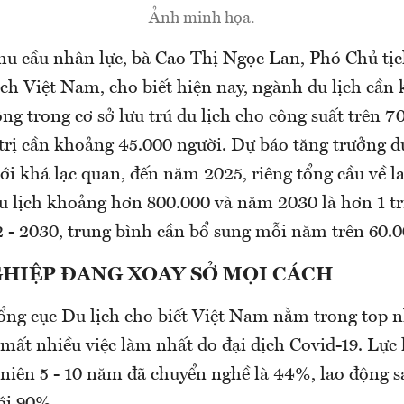
Ảnh minh họa.
hu cầu nhân lực, bà Cao Thị Ngọc Lan, Phó Chủ tịc
ịch Việt Nam, cho biết hiện nay, ngành du lịch cần
ng trong cơ sở lưu trú du lịch cho công suất trên 7
trị cần khoảng 45.000 người. Dự báo tăng trưởng du
i khá lạc quan, đến năm 2025, riêng tổng cầu về l
du lịch khoảng hơn 800.000 và năm 2030 là hơn 1 tr
2 - 2030, trung bình cần bổ sung mỗi năm trên 60.0
HIỆP ĐANG XOAY SỞ MỌI CÁCH
ổng cục Du lịch cho biết Việt Nam nằm trong top
mất nhiều việc làm nhất do đại dịch Covid-19. Lực 
niên 5 - 10 năm đã chuyển nghề là 44%, lao động s