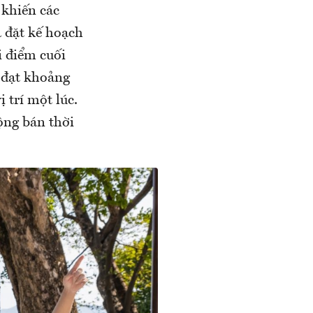
 khiến các
 đặt kế hoạch
i điểm cuối
 đạt khoảng
 trí một lúc.
ộng bán thời