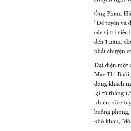
chuyển nghề t
Ông Phạm Hải 
"Để tuyển và 
các vị trí việ
đến 1 năm, ch
phải chuyện c
Đại diện một 
Mạc Thị Bưởi,
dòng khách ng
lại từ tháng 1
nhiên, việc tu
buồng phòng, 
khó khăn, "đỏ