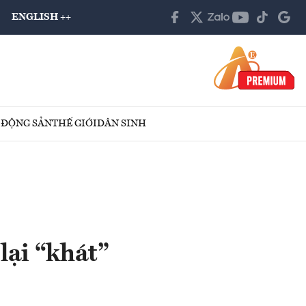
ENGLISH ++
 ĐỘNG SẢN
THẾ GIỚI
DÂN SINH
lại “khát”