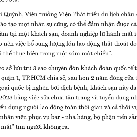
ới 90%.
Quỳnh, Viện trưởng Viện Phát triển du lịch châu 
đào tạo một nhân sự cứng, có thể đảm nhận được cá
c làm tại một khách sạn, doanh nghiệp lữ hành mất í
o nên việc bổ sung lượng lớn lao động thất thoát d
ó thể thực hiện trong một sớm một chiều".
cơ sở lưu trú 3 sao chuyên đón khách đoàn quốc tế 
 quận 1, TP.HCM chia sẻ, sau hơn 2 năm đóng cửa 
oại quốc bị nghẽn bởi dịch bệnh, khách sạn này đã
/2023 bằng việc sửa chữa tân trang và tuyển dụng n
yển dụng người lao động toàn thời gian và cả thời 
nhân viên phục vụ bar - nhà hàng, bộ phận tiền sả
 mắt" tìm người không ra.