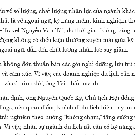
ếu về số lượng, chất lượng nhân lực của ngành khá
nhất là về ngoại ngữ, kỹ năng mềm, kinh nghiệm th
 Travel Nguyễn Văn Tài, do thời gian “đóng băng” 
o động không có điều kiện thường xuyên mài giũa kỹ
ngoại ngữ, dẫn đến chất lượng nhân lực suy giảm.
h không đơn thuần bán các gói nghỉ dưỡng, lưu trú
 và cảm xúc. Vì vậy, các doanh nghiệp du lịch cần 
n và có trình độ”, ông Tài nhấn mạnh.
ận định, ông Nguyễn Quốc Kỳ, Chủ tịch Hội đồng 
dings, nêu quan điểm, khách đi du lịch hiện nay m
 trải nghiệm theo hướng “không chạm,” tăng cường
. Vì vậy, nhân sự ngành du lịch rất cần có kỹ năng