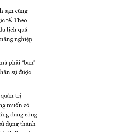
ch sạn cũng
ực tế. Theo
du lịch quá
 năng nghiệp
 mà phải “bán”
nhân sự được
quản trị
ong muốn có
 ứng dụng công
 sử dụng thành