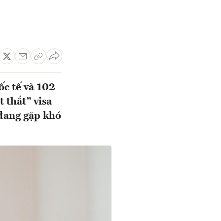
c tế và 102
 thắt” visa
 đang gặp khó