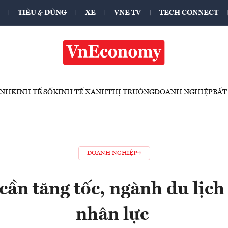
TIÊU & DÙNG
XE
VNE TV
TECH CONNECT
ÍNH
KINH TẾ SỐ
KINH TẾ XANH
THỊ TRƯỜNG
DOANH NGHIỆP
BẤT
DOANH NGHIỆP
cần tăng tốc, ngành du lịch 
nhân lực