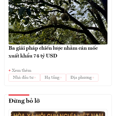
Ba giải pháp chiến lược nhằm cán mốc
xuất khẩu 74 tỷ USD
Xem thêm
Nhà đầu tư
Hạ tầng
Địa phương
Đừng bỏ lỡ