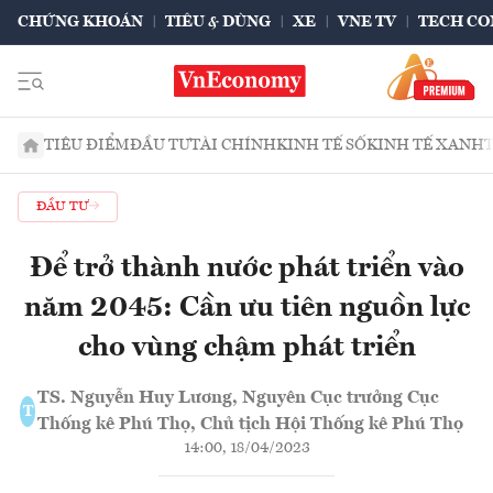
CHỨNG KHOÁN
TIÊU & DÙNG
XE
VNE TV
TECH CO
TIÊU ĐIỂM
ĐẦU TƯ
TÀI CHÍNH
KINH TẾ SỐ
KINH TẾ XANH
ĐẦU TƯ
Để trở thành nước phát triển vào
năm 2045: Cần ưu tiên nguồn lực
cho vùng chậm phát triển
TS. Nguyễn Huy Lương, Nguyên Cục trưởng Cục
T
Thống kê Phú Thọ, Chủ tịch Hội Thống kê Phú Thọ
14:00, 18/04/2023