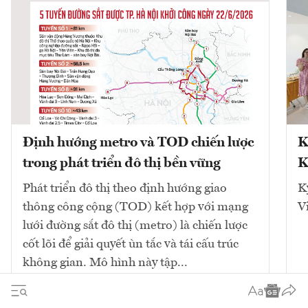
Định hướng metro và TOD chiến lược
K
trong phát triển đô thị bền vững
K
Phát triển đô thị theo định hướng giao
K
thông công cộng (TOD) kết hợp với mạng
V
lưới đường sắt đô thị (metro) là chiến lược
cốt lõi để giải quyết ùn tắc và tái cấu trúc
không gian. Mô hình này tập...
10
bài viết
Xem tất cả
2