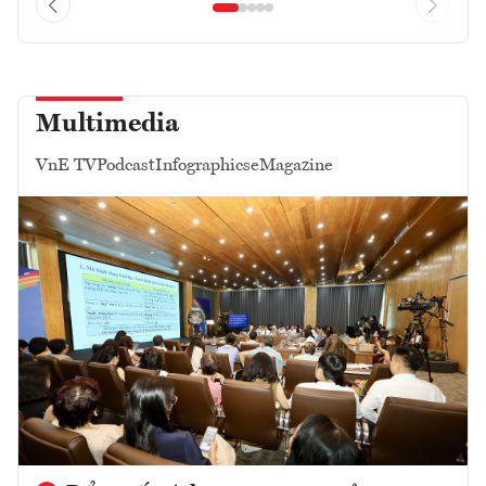
Multimedia
VnE TV
Podcast
Infographics
eMagazine