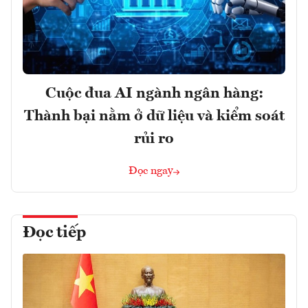
Cuộc đua AI ngành ngân hàng:
Thành bại nằm ở dữ liệu và kiểm soát
rủi ro
Đọc ngay
Đọc tiếp