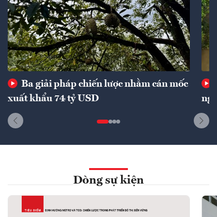
Ba giải pháp chiến lược nhằm cán mốc
xuất khẩu 74 tỷ USD
ngu
Dòng sự kiện