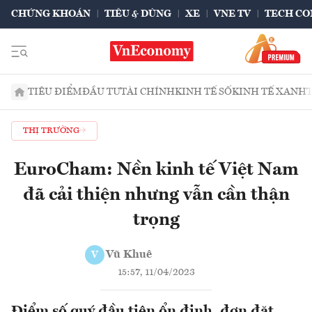
CHỨNG KHOÁN
TIÊU & DÙNG
XE
VNE TV
TECH CO
TIÊU ĐIỂM
ĐẦU TƯ
TÀI CHÍNH
KINH TẾ SỐ
KINH TẾ XANH
THỊ TRƯỜNG
EuroCham: Nền kinh tế Việt Nam
đã cải thiện nhưng vẫn cần thận
trọng
Vũ Khuê
V
15:57, 11/04/2023
Điểm số quý đầu tiên ổn định, đơn đặt