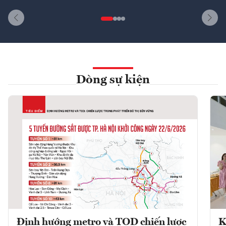
Dòng sự kiện
Định hướng metro và TOD chiến lược
K