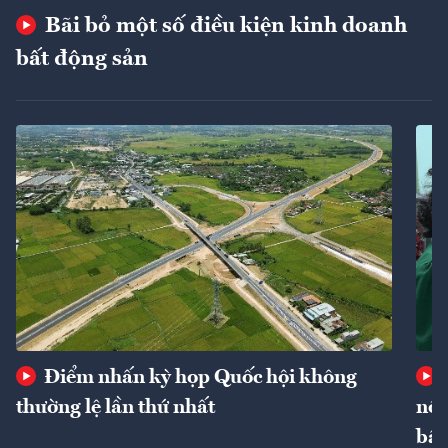
Bãi bỏ một số điều kiện kinh doanh
bất động sản
Điểm nhấn kỳ họp Quốc hội không
thường lệ lần thứ nhất
nôn
bất