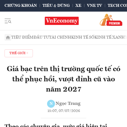
CHỨNG KHOÁN
TIÊU & DÙNG
XE
VNE TV
TECH CO
TIÊU ĐIỂM
ĐẦU TƯ
TÀI CHÍNH
KINH TẾ SỐ
KINH TẾ XANH
THẾ GIỚI
Giá bạc trên thị trường quốc tế có
thể phục hồi, vượt đỉnh cũ vào
năm 2027
Ngọc Trang
N
15:07, 07/07/2026
Theo các chuyên gia, mức giá hiện tại