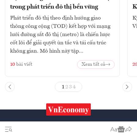
trong phát triển đô thị bền vững
K
Phát triển đô thị theo định hướng giao
K
thông công cộng (TOD) kết hợp với mạng
V
lưới đường sắt đô thị (metro) là chiến lược
cốt lõi để giải quyết ùn tắc và tái cấu trúc
không gian. Mô hình này tập...
10
bài viết
Xem tất cả
2
1
2
3
4
Chứng khoán
Tiêu & Dùng