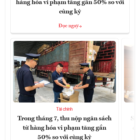
hàng hóa vi phạm tăng gần 50% so với
cùng kỳ
Đọc ngay
Tài chính
Trong tháng 7, thu nộp ngân sách
Sửa
từ hàng hóa vi phạm tăng gần
ca
50% so với cùng kỳ