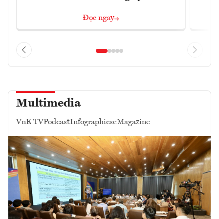
Đọc ngay
Multimedia
VnE TV
Podcast
Infographics
eMagazine