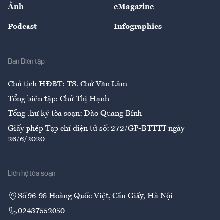
Nhân lực
Ảnh
eMagazine
Đẹp +
An sinh
Podcast
Infographics
Giải trí
Y tế
Nhà
Ban Biên tập
Ẩm thực
Chủ tịch HĐBT: TS. Chử Văn Lâm
Tổng biên tập: Chử Thị Hạnh
Tổng thư ký tòa soạn: Đào Quang Bính
Giấy phép Tạp chí điện tử số: 272/GP-BTTTT ngày
26/6/2020
Liên hệ tòa soạn
Số 96-98 Hoàng Quốc Việt, Cầu Giấy, Hà Nội
02437552050