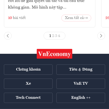
cốt lõi để giải quyết ùn tắc và tái cấu trúc
không gian. Mô hình này tập...
10
bài viết
Xem tất cả
2
1
2
3
4
Chứng khoán
Tiêu & Dùng
Xe
VnE TV
Tech Connect
English ++