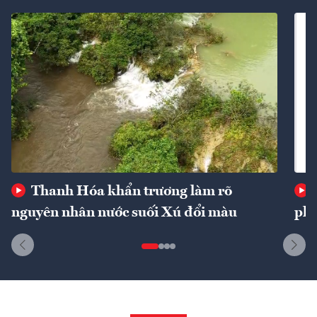
Thanh Hóa khẩn trương làm rõ
nguyên nhân nước suối Xú đổi màu
phí