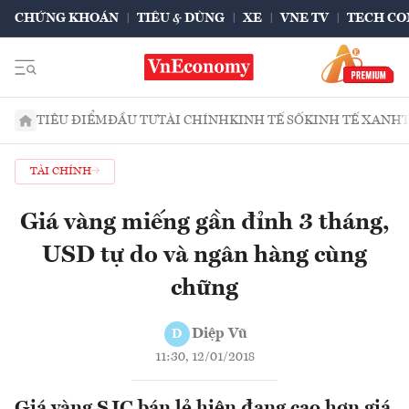
CHỨNG KHOÁN
TIÊU & DÙNG
XE
VNE TV
TECH CO
TIÊU ĐIỂM
ĐẦU TƯ
TÀI CHÍNH
KINH TẾ SỐ
KINH TẾ XANH
TÀI CHÍNH
Giá vàng miếng gần đỉnh 3 tháng,
USD tự do và ngân hàng cùng
chững
Diệp Vũ
D
11:30, 12/01/2018
Giá vàng SJC bán lẻ hiện đang cao hơn giá