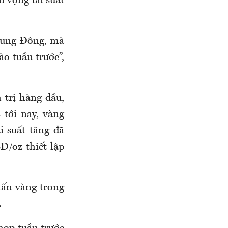
n vọng lãi suất
 Trung Đông, mà
ào tuần trước”,
 trị hàng đầu,
 tới nay, vàng
i suất tăng đã
D/oz thiết lập
tấn vàng trong
.