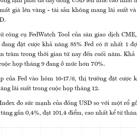
ống lạm phát đã đẩy đồng USD lên mức cao nhất 
 mất giá lên vàng - tài sản không mang lãi suất và
D.
từ công cụ FedWatch Tool của sàn giao dịch CME, 
i đang đặt cược khả năng 85% Fed có ít nhất 1 đợt
n trăm trong thời gian từ nay đến cuối năm. Khả
g cuộc họp tháng 9 đang ở mức hơn 70%.
p của Fed vào hôm 16-17/6, thị trường đặt cược 
ăng lãi suất trong cuộc họp tháng 12.
 Index đo sức mạnh của đồng USD so với một rổ g
tăng gần 0,4%, đạt 101,4 điểm, cao nhất kể từ thá