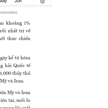
Economics.
hêm khoảng 1%
ồi nhất trí về
ết thúc chiến
ngày kể từ hôm
ng hải Quốc tế
1.000 thủy thủ
 Mỹ và Iran.
iữa Mỹ và Iran
iện tại, mối lo