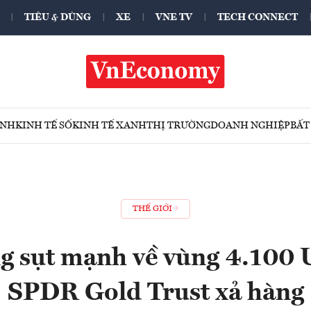
TIÊU & DÙNG
XE
VNE TV
TECH CONNECT
ÍNH
KINH TẾ SỐ
KINH TẾ XANH
THỊ TRƯỜNG
DOANH NGHIỆP
BẤT
THẾ GIỚI
g sụt mạnh về vùng 4.100
SPDR Gold Trust xả hàng