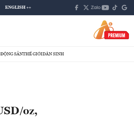
ENGLISH ++
 ĐỘNG SẢN
THẾ GIỚI
DÂN SINH
 USD/oz,