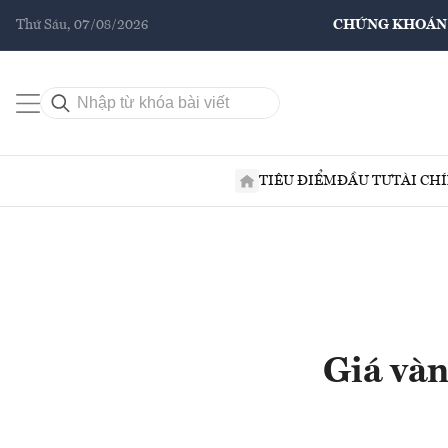
Thứ Sáu, 07/08/2026
CHỨNG KHOÁN
TIÊU ĐIỂM
ĐẦU TƯ
TÀI CH
Giá vàn