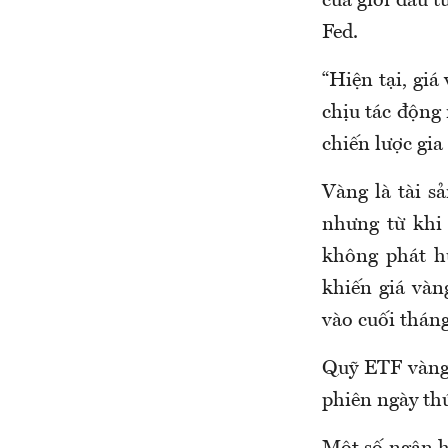
của giới đầu t
Fed.
“Hiện tại, giá
chịu tác động 
chiến lược gi
Vàng là tài s
nhưng từ khi 
không phát hu
khiến giá vàn
vào cuối tháng
Quỹ ETF vàng 
phiên ngày th