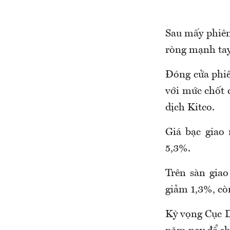
Sau mấy phiên
ròng mạnh tay
Đóng cửa phiê
với mức chốt c
dịch Kitco.
Giá bạc giao
5,3%.
Trên sàn gia
giảm 1,3%, cò
Kỳ vọng Cục Dự