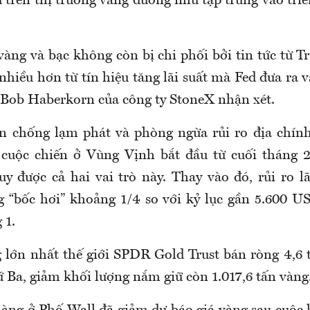
ư trên thị trường vàng dường như tập trung vào triể
 vàng và bạc không còn bị chi phối bởi tin tức từ
nhiều hơn từ tín hiệu tăng lãi suất mà Fed đưa ra v
a Bob Haberkorn của công ty StoneX nhận xét.
ản chống lạm phát và phòng ngừa rủi ro địa chính
cuộc chiến ở Vùng Vịnh bắt đầu từ cuối tháng 2
y được cả hai vai trò này. Thay vào đó, rủi ro lã
g “bốc hơi” khoảng 1/4 so với kỷ lục gần 5.600 US
 1.
lớn nhất thế giới SPDR Gold Trust bán ròng 4,6 
ứ Ba, giảm khối lượng nắm giữ còn 1.017,6 tấn vàng