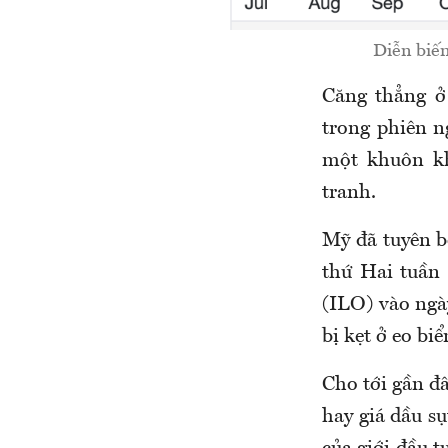
Diễn biến
Căng thẳng ở
trong phiên n
một khuôn kh
tranh.
Mỹ đã tuyên b
thứ Hai tuần 
(ILO) vào ngà
bị kẹt ở eo bi
Cho tới gần đ
hay giá dầu sụ