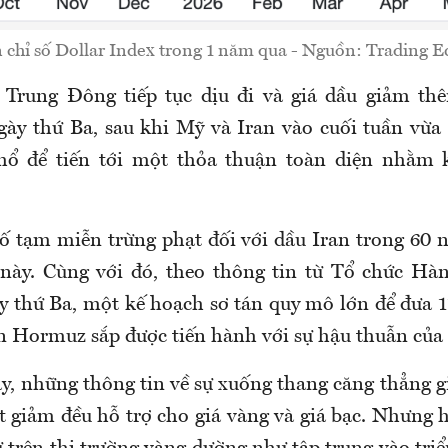
 chỉ số Dollar Index trong 1 năm qua - Nguồn: Trading 
 Trung Đông tiếp tục dịu đi và giá dầu giảm t
gày thứ Ba, sau khi Mỹ và Iran vào cuối tuần vừa r
ổ để tiến tới một thỏa thuận toàn diện nhằm k
ố tạm miễn trừng phạt đối với dầu Iran trong 60 
này. Cùng với đó, theo thông tin từ Tổ chức Hà
y thứ Ba, một kế hoạch sơ tán quy mô lớn để đưa 1
ển Hormuz sắp được tiến hành với sự hậu thuẫn của
ây, những thông tin về sự xuống thang căng thẳng g
t giảm đều hỗ trợ cho giá vàng và giá bạc. Nhưng h