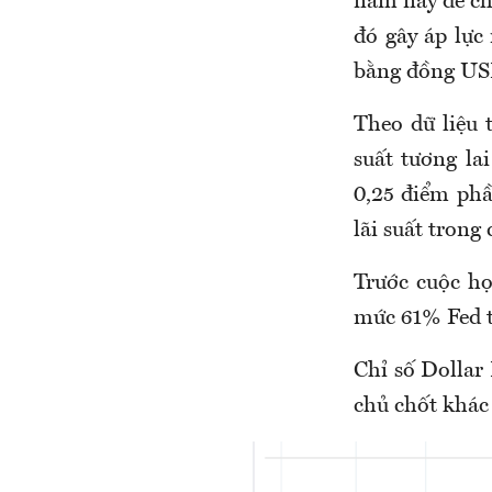
năm nay để ch
đó gây áp lực
bằng đồng US
Theo dữ liệu 
suất tương la
0,25 điểm phầ
lãi suất tron
Trước cuộc họ
mức 61% Fed t
Chỉ số Dollar
chủ chốt khác 