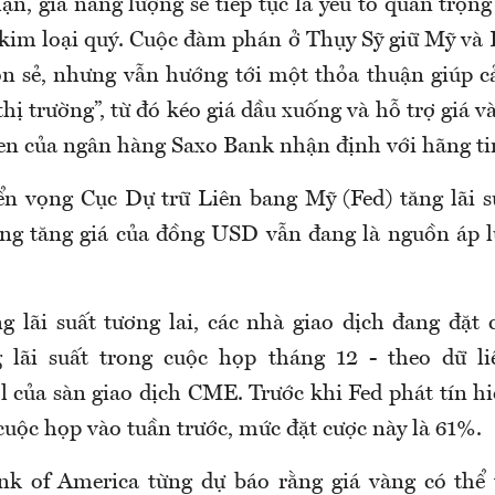
n, giá năng lượng sẽ tiếp tục là yếu tố quan trọn
g kim loại quý. Cuộc đàm phán ở Thụy Sỹ giữ Mỹ và 
n sẻ, nhưng vẫn hướng tới một thỏa thuận giúp c
hị trường”, từ đó kéo giá dầu xuống và hỗ trợ giá 
en của ngân hàng Saxo Bank nhận định với hãng ti
iển vọng Cục Dự trữ Liên bang Mỹ (Fed) tăng lãi 
ng tăng giá của đồng USD vẫn đang là nguồn áp l
ng lãi suất tương lai, các nhà giao dịch đang đặt
 lãi suất trong cuộc họp tháng 12 - theo dữ li
 của sàn giao dịch CME. Trước khi Fed phát tín hi
 cuộc họp vào tuần trước, mức đặt cược này là 61%.
nk of America từng dự báo rằng giá vàng có thể 