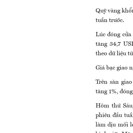
Quỹ vàng khổn
tuần trước.
Lúc đóng cửa 
tăng 34,7 US
theo dữ liệu t
Giá bạc giao 
Trên sàn gia
tăng 1%, đóng
Hôm thứ Sáu,
phiên đầu tuầ
làm dịu mối l