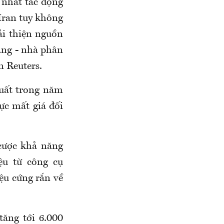
g nhất tác động
Iran tuy không
ải thiện nguồn
vàng - nhà phân
n Reuters.
suất trong năm
ực mất giá đối
 cược khả năng
ệu từ công cụ
ệu cứng rắn về
tăng tới 6.000