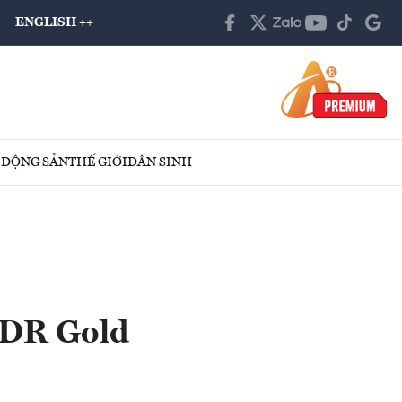
ENGLISH ++
 ĐỘNG SẢN
THẾ GIỚI
DÂN SINH
PDR Gold