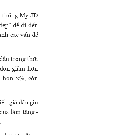
ng thống Mỹ JD
ẹp” để đi đến
anh các vấn đề
dầu trong thời
ondon giảm hơn
m hơn 2%, còn
iến giá dầu giữ
 qua làm tăng -
.