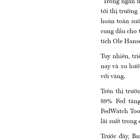
“Trong ngắn hạ
tới thị trườn
hoàn toàn suô
cung dầu cho t
tích Ole Hans
Tuy nhiên, tr
nay và xu hướ
với vàng.
Trên thị trườ
89% Fed tăng
FedWatch Tool
lãi suất trong
Trước đây, Ba