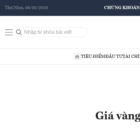
Thứ Năm, 06/08/2026
CHỨNG KHOÁN
TIÊU ĐIỂM
ĐẦU TƯ
TÀI CH
Giá vàn