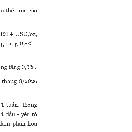
xu thế mua của
.191,4 USD/oz,
g tăng 0,8% -
ơng tăng 0,3%.
 tháng 8/2026
1 tuần. Trong
á dầu - yếu tố
i đàm phán hòa