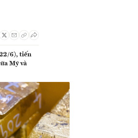
22/6), tiến
iữa Mỹ và