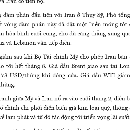
à Iran có tiến bộ.
g đàm phán đầu tiên với Iran ở Thụy Sỹ, Phó tổ
ết vòng đàm phán này đã đặt một “nền móng tốt đ
n hòa bình cuối cùng, cho dù căng thẳng xung qu
z và Lebanon vẫn tiếp diễn.
giảm sau khi Bộ Tài chính Mỹ cho phép Iran bán 
ho tới hết tháng 8. Giá dầu Brent giao sau tại L
 78 USD/thùng khi đóng cửa. Giá dầu WTI giả
thùng.
ranh giữa Mỹ và Iran nổ ra vào cuối tháng 2, diễn b
 tố chính chi phối diễn biến giá kim loại quý, thông
ề lạm phát và từ đó tác động tới triển vọng lãi suất