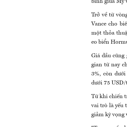
bình giữa Mỹ v
Trở về từ vòn
Vance cho bi
một thỏa thuậ
eo biển Hormu
Giá dầu cũng 
gian từ nay c
3%, còn dưới
dưới 75 USD/
Từ khi chiến t
vai trò là yếu
giảm kỳ vọng v