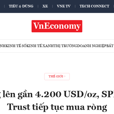
TIÊU & DÙNG
XE
VNE TV
TECH CONNECT
ÍNH
KINH TẾ SỐ
KINH TẾ XANH
THỊ TRƯỜNG
DOANH NGHIỆP
BẤT
THẾ GIỚI
g lên gần 4.200 USD/oz, S
Trust tiếp tục mua ròng