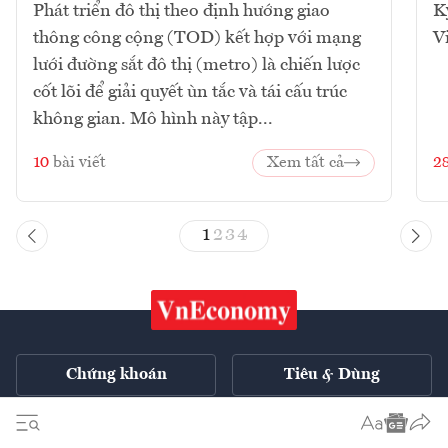
Phát triển đô thị theo định hướng giao
K
thông công cộng (TOD) kết hợp với mạng
V
lưới đường sắt đô thị (metro) là chiến lược
cốt lõi để giải quyết ùn tắc và tái cấu trúc
không gian. Mô hình này tập...
10
bài viết
Xem tất cả
2
1
2
3
4
Chứng khoán
Tiêu & Dùng
Xe
VnE TV