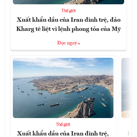
Thế giới
Xuất khẩu dầu của Iran đình trệ, đảo
Kharg tê liệt vì lệnh phong tỏa của Mỹ
Đọc ngay
Thế giới
Xuất khẩu dầu của Iran đình trệ,
Ira