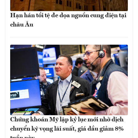
Hạn hán tồi tệ đe dọa nguồn cung điện tại
châu Âu
Chứng khoán Mỹ lập kỷ lục mới nhờ dịch
chuyển kỳ vọng lãi suất, giá dầu giảm 8%