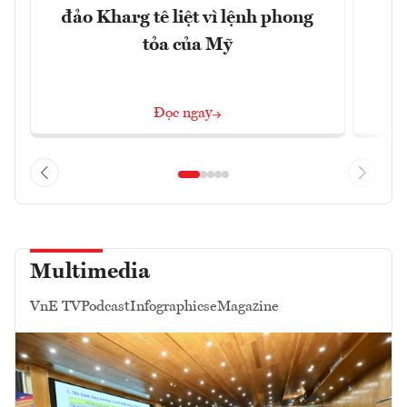
đảo Kharg tê liệt vì lệnh phong
tỏa của Mỹ
Đọc ngay
Multimedia
VnE TV
Podcast
Infographics
eMagazine