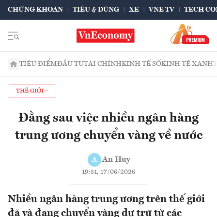
CHỨNG KHOÁN
TIÊU & DÙNG
XE
VNE TV
TECH CO
TIÊU ĐIỂM
ĐẦU TƯ
TÀI CHÍNH
KINH TẾ SỐ
KINH TẾ XANH
THẾ GIỚI
Đằng sau việc nhiều ngân hàng
trung ương chuyển vàng về nước
An Huy
A
19:51, 17/06/2026
Nhiều ngân hàng trung ương trên thế giới
đã và đang chuyển vàng dự trữ từ các