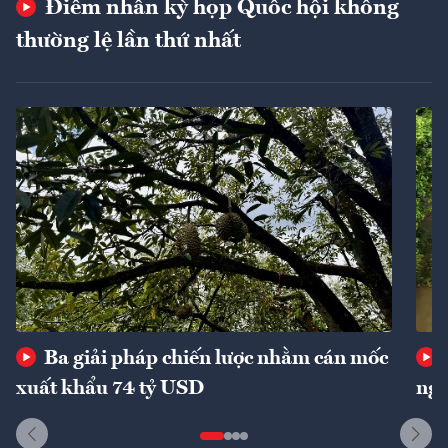
Điểm nhấn kỳ họp Quốc hội không
thường lệ lần thứ nhất
Ba giải pháp chiến lược nhằm cán mốc
xuất khẩu 74 tỷ USD
ngu