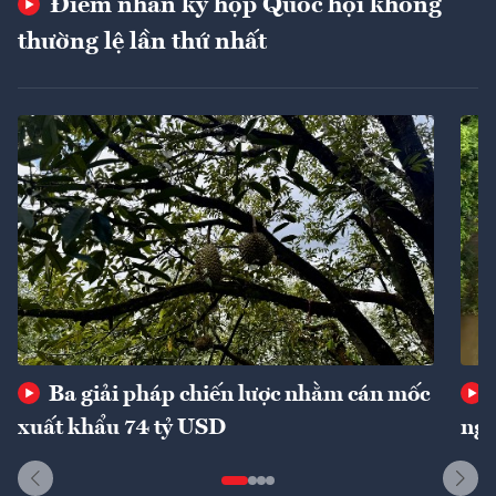
Điểm nhấn kỳ họp Quốc hội không
thường lệ lần thứ nhất
Ba giải pháp chiến lược nhằm cán mốc
xuất khẩu 74 tỷ USD
ngu