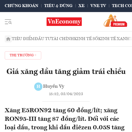
CHỨNG KHOÁN
TIÊU & DÙNG
XE
VNE TV
TECH CO
TIÊU ĐIỂM
ĐẦU TƯ
TÀI CHÍNH
KINH TẾ SỐ
KINH TẾ XANH
THỊ TRƯỜNG
Giá xăng dầu tăng giảm trái chiều
Huyền Vy
H
15:52, 03/04/2023
Xăng E5RON92 tăng 60 đồng/lít; xăng
RON95-III tăng 87 đồng/lít. Đối với các
loại dầu, trong khi dầu điêzen 0.05S tăng