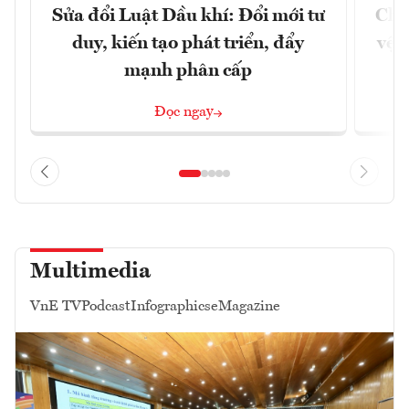
Sửa đổi Luật Dầu khí: Đổi mới tư
Chủ
duy, kiến tạo phát triển, đẩy
vệ 
mạnh phân cấp
Đọc ngay
Multimedia
VnE TV
Podcast
Infographics
eMagazine