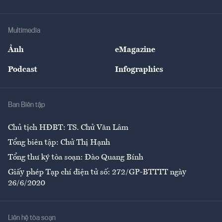
Doanh nhân
Tư vấn Tiêu & Dùng
Infographics
Hạ tầng
Sức khỏe
Khung pháp lý
Doanh nghiệp
Địa phương
Thị trường
Bảo hiểm
Multimedia
Sự kiện
Nhân lực
Ảnh
eMagazine
Đẹp +
An sinh
Podcast
Infographics
Giải trí
Y tế
Nhà
Ban Biên tập
Ẩm thực
Chủ tịch HĐBT: TS. Chử Văn Lâm
Tổng biên tập: Chử Thị Hạnh
Tổng thư ký tòa soạn: Đào Quang Bính
Giấy phép Tạp chí điện tử số: 272/GP-BTTTT ngày
26/6/2020
Liên hệ tòa soạn