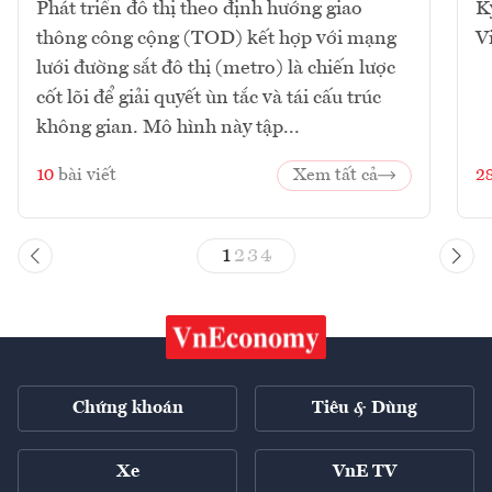
Phát triển đô thị theo định hướng giao
K
thông công cộng (TOD) kết hợp với mạng
V
lưới đường sắt đô thị (metro) là chiến lược
cốt lõi để giải quyết ùn tắc và tái cấu trúc
không gian. Mô hình này tập...
10
bài viết
Xem tất cả
2
1
2
3
4
Chứng khoán
Tiêu & Dùng
Xe
VnE TV