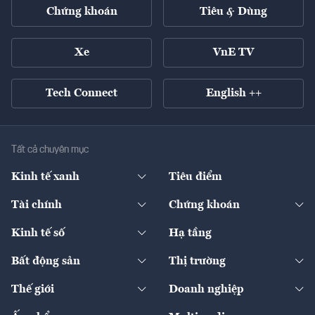
Chứng khoán
Tiêu & Dùng
Xe
VnE TV
Tech Connect
English ++
Tất cả chuyên mục
Kinh tế xanh
Tiêu điểm
Chuyển động xanh
Tài chính
Chứng khoán
Pháp lý
Ngân hàng
Doanh nghiệp niêm yết
Kinh tế số
Hạ tầng
Thương hiệu xanh
Thị trường vốn
Thị trường
Sản phẩm - Thị trường
Bất động sản
Thị trường
Diễn đàn
Thuế
Đầu tư
Tài sản số
Chính sách
Xuất nhập khẩu
Thế giới
Doanh nghiệp
Bảo hiểm
Quốc tế
Dịch vụ số
Thị trường
Khung pháp lý
Kinh tế
Chuyển động