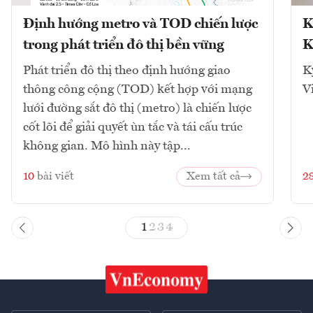
Định hướng metro và TOD chiến lược
K
trong phát triển đô thị bền vững
K
Phát triển đô thị theo định hướng giao
K
thông công cộng (TOD) kết hợp với mạng
V
lưới đường sắt đô thị (metro) là chiến lược
cốt lõi để giải quyết ùn tắc và tái cấu trúc
không gian. Mô hình này tập...
10
bài viết
Xem tất cả
2
1
2
3
4