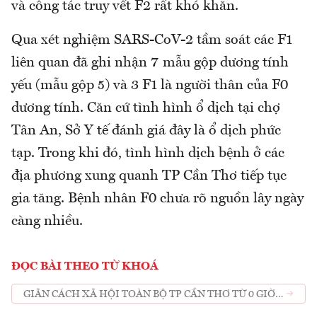
và công tác truy vết F2 rất khó khăn.
Qua xét nghiệm SARS-CoV-2 tầm soát các F1
liên quan đã ghi nhận 7 mẫu gộp dương tính
yếu (mẫu gộp 5) và 3 F1 là người thân của F0
dương tính. Căn cứ tình hình ổ dịch tại chợ
Tân An, Sở Y tế đánh giá đây là ổ dịch phức
tạp. Trong khi đó, tình hình dịch bệnh ở các
địa phương xung quanh TP Cần Thơ tiếp tục
gia tăng. Bệnh nhân F0 chưa rõ nguồn lây ngày
càng nhiều.
ĐỌC BÀI THEO TỪ KHOÁ
GIÃN CÁCH XÃ HỘI TOÀN BỘ TP CẦN THƠ TỪ 0 GIỜ
NGÀY 12/7