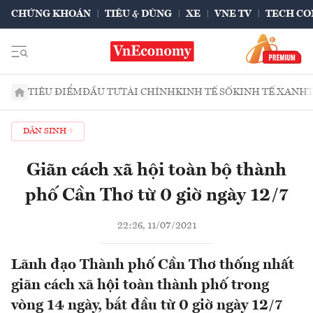
CHỨNG KHOÁN
TIÊU & DÙNG
XE
VNE TV
TECH CO
TIÊU ĐIỂM
ĐẦU TƯ
TÀI CHÍNH
KINH TẾ SỐ
KINH TẾ XANH
DÂN SINH
Giãn cách xã hội toàn bộ thành
phố Cần Thơ từ 0 giờ ngày 12/7
22:26, 11/07/2021
Lãnh đạo Thành phố Cần Thơ thống nhất
giãn cách xã hội toàn thành phố trong
vòng 14 ngày, bắt đầu từ 0 giờ ngày 12/7