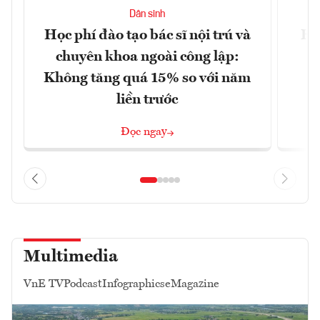
Dân sinh
Học phí đào tạo bác sĩ nội trú và
Hà
chuyên khoa ngoài công lập:
n
Không tăng quá 15% so với năm
liền trước
Đọc ngay
Multimedia
VnE TV
Podcast
Infographics
eMagazine