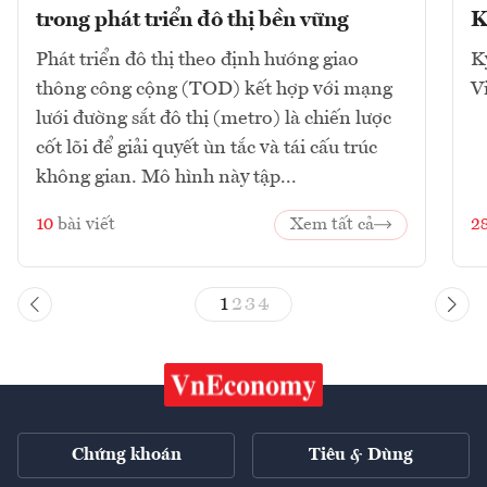
trong phát triển đô thị bền vững
K
Phát triển đô thị theo định hướng giao
K
thông công cộng (TOD) kết hợp với mạng
V
lưới đường sắt đô thị (metro) là chiến lược
cốt lõi để giải quyết ùn tắc và tái cấu trúc
không gian. Mô hình này tập...
10
bài viết
Xem tất cả
2
1
2
3
4
Chứng khoán
Tiêu & Dùng