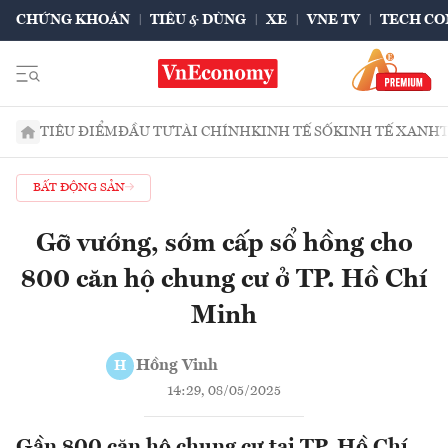
CHỨNG KHOÁN
TIÊU & DÙNG
XE
VNE TV
TECH CO
TIÊU ĐIỂM
ĐẦU TƯ
TÀI CHÍNH
KINH TẾ SỐ
KINH TẾ XANH
BẤT ĐỘNG SẢN
Gỡ vướng, sớm cấp sổ hồng cho
800 căn hộ chung cư ở TP. Hồ Chí
Minh
Hồng Vinh
H
14:29, 08/05/2025
Gần 800 căn hộ chung cư tại TP. Hồ Chí