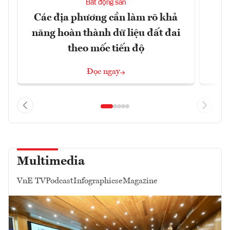
Bất động sản
Các địa phương cần làm rõ khả
Q
năng hoàn thành dữ liệu đất đai
h
theo mốc tiến độ
Đọc ngay
Multimedia
VnE TV
Podcast
Infographics
eMagazine