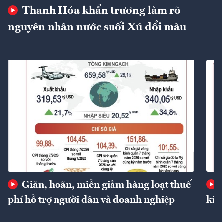
Thanh Hóa khẩn trương làm rõ
nguyên nhân nước suối Xú đổi màu
Giãn, hoãn, miễn giảm hàng loạt thuế
phí hỗ trợ người dân và doanh nghiệp
kin