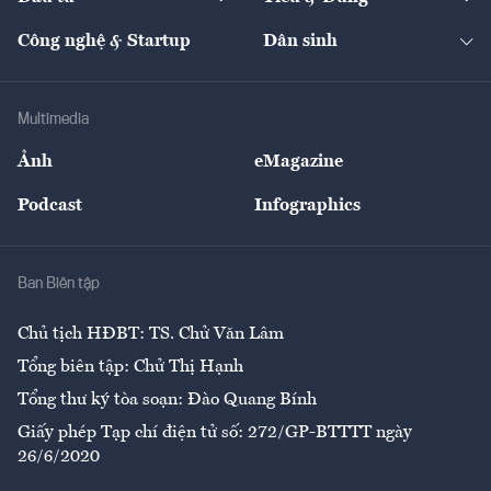
Quản trị số
Cafe BĐS
Thị trường
Kinh doanh
Kết nối
Tạp chí kinh tế Việt Nam
eMagazine
Nhà đầu tư
Du lịch
Công nghệ & Startup
Dân sinh
Tư vấn
Nông sản
Doanh nhân
Tư vấn Tiêu & Dùng
Infographics
Hạ tầng
Sức khỏe
Khung pháp lý
Doanh nghiệp
Địa phương
Thị trường
Bảo hiểm
Multimedia
Sự kiện
Nhân lực
Ảnh
eMagazine
Đẹp +
An sinh
Podcast
Infographics
Giải trí
Y tế
Nhà
Ban Biên tập
Ẩm thực
Chủ tịch HĐBT: TS. Chử Văn Lâm
Tổng biên tập: Chử Thị Hạnh
Tổng thư ký tòa soạn: Đào Quang Bính
Giấy phép Tạp chí điện tử số: 272/GP-BTTTT ngày
26/6/2020