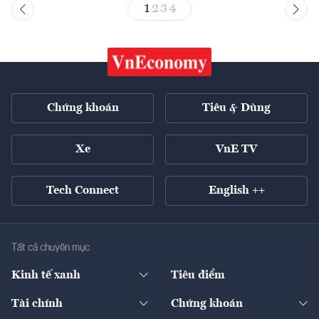
1
2
3
4
Chứng khoán
Tiêu & Dùng
Xe
VnE TV
Tech Connect
English ++
Tất cả chuyên mục
Kinh tế xanh
Tiêu điểm
Chuyển động xanh
Tài chính
Chứng khoán