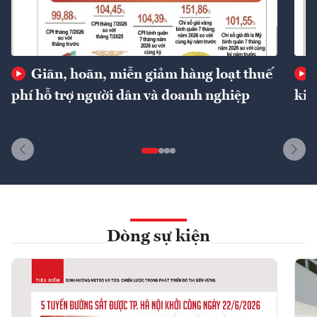
Giãn, hoãn, miễn giảm hàng loạt thuế
phí hỗ trợ người dân và doanh nghiệp
kin
Dòng sự kiện