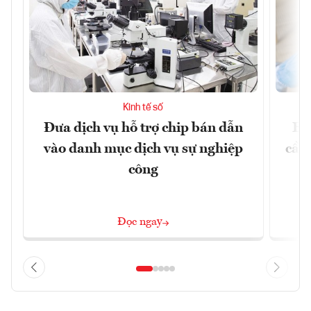
Kinh tế số
Đưa dịch vụ hỗ trợ chip bán dẫn
EU
vào danh mục dịch vụ sự nghiệp
cầu
công
Đọc ngay