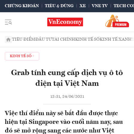
CHỨNG KHOÁN
TIÊU & DÙNG
XE
VNE TV
TECH CO
TIÊU ĐIỂM
ĐẦU TƯ
TÀI CHÍNH
KINH TẾ SỐ
KINH TẾ XANH
KINH TẾ SỐ
Grab tính cung cấp dịch vụ ô tô
điện tại Việt Nam
12:31, 24/06/2021
Việc thí điểm này sẽ bắt đầu được thực
hiện tại Singapore vào cuối năm nay, sau
đó sẽ mở rộng sang các nước như Việt