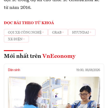
đội xe trong dự án cho thuê xe GrabRental kể
từ năm 2016.
ĐỌC BÀI THEO TỪ KHOÁ
GỌI XE CÔNG NGHỆ
GRAB
HYUNDAI
XE ĐIỆN
Mới nhất trên
VnEconomy
Dân sinh
19:00, 06/08/2026