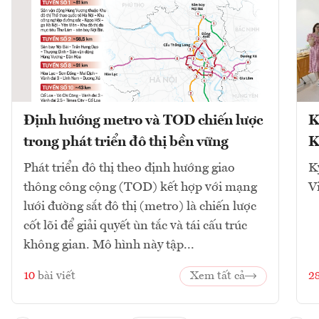
Định hướng metro và TOD chiến lược
K
trong phát triển đô thị bền vững
K
Phát triển đô thị theo định hướng giao
K
thông công cộng (TOD) kết hợp với mạng
V
lưới đường sắt đô thị (metro) là chiến lược
cốt lõi để giải quyết ùn tắc và tái cấu trúc
không gian. Mô hình này tập...
10
bài viết
Xem tất cả
2