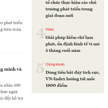
tổ chức thực hiện các chủ
trương phát triển trong
giai đoạn mới
ợ phát triển
4
g trên toàn
Video
Giải pháp kiềm chế lạm
phát, ổn định kinh tế vĩ mô
5 tháng cuối năm
5
Chứng khoán
ng minh và
Dòng tiền bắt đáy tích cực,
VN-Index hướng tới mốc
m nhìn 100
1800 điểm
chức ngày
c đẩy hỗ trợ