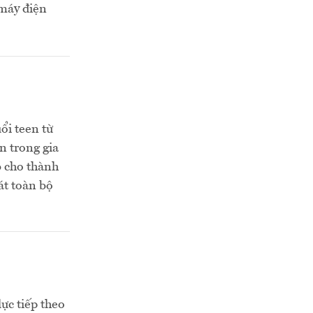
máy điện
ổi teen từ
n trong gia
b cho thành
át toàn bộ
ực tiếp theo