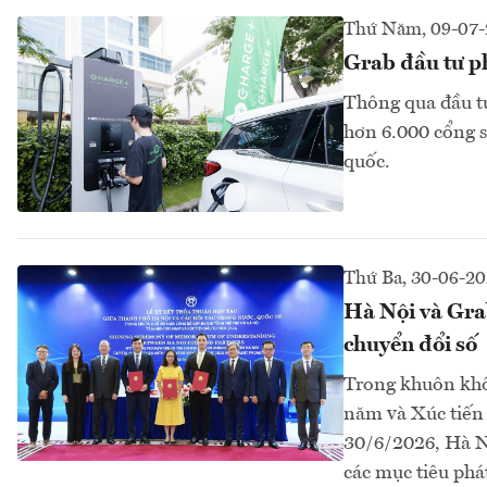
Thứ Năm, 09-07-
Grab đầu tư ph
Thông qua đầu tư
hơn 6.000 cổng s
quốc.
Thứ Ba, 30-06-2
Hà Nội và Grab
chuyển đổi số
Trong khuôn khổ
năm và Xúc tiến
30/6/2026, Hà Nộ
các mục tiêu phá