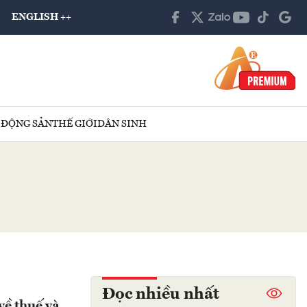
ENGLISH ++
 ĐỘNG SẢN
THẾ GIỚI
DÂN SINH
Đọc nhiều nhất
về thuế và