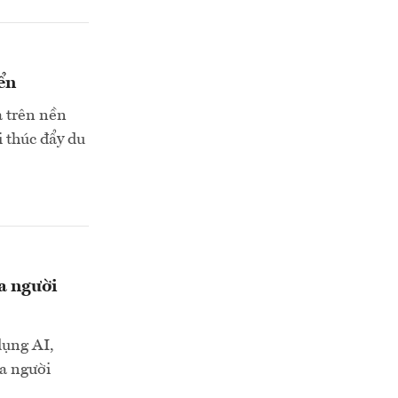
ển
a trên nền
i thúc đẩy du
a người
dụng AI,
ủa người