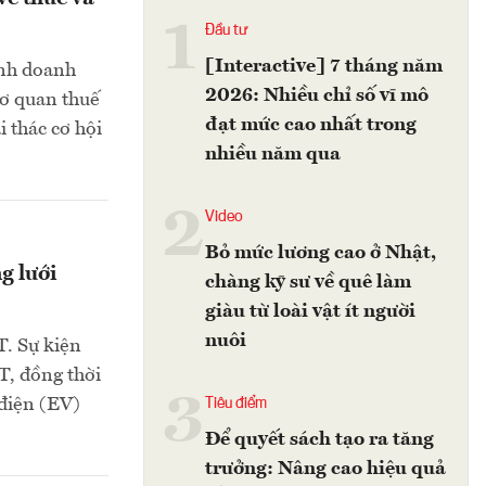
1
Đầu tư
[Interactive] 7 tháng năm
inh doanh
2026: Nhiều chỉ số vĩ mô
cơ quan thuế
đạt mức cao nhất trong
 thác cơ hội
nhiều năm qua
2
Video
Bỏ mức lương cao ở Nhật,
g lưới
chàng kỹ sư về quê làm
giàu từ loài vật ít người
nuôi
T. Sự kiện
T, đồng thời
3
điện (EV)
Tiêu điểm
Để quyết sách tạo ra tăng
trưởng: Nâng cao hiệu quả