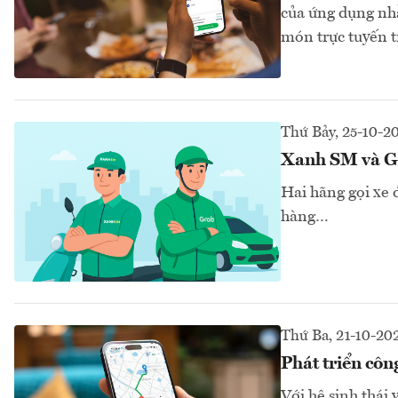
của ứng dụng nhằ
món trực tuyến t
Thứ Bảy, 25-10-2
Xanh SM và Gr
Hai hãng gọi xe 
hàng…
Thứ Ba, 21-10-20
Phát triển côn
Với hệ sinh thái