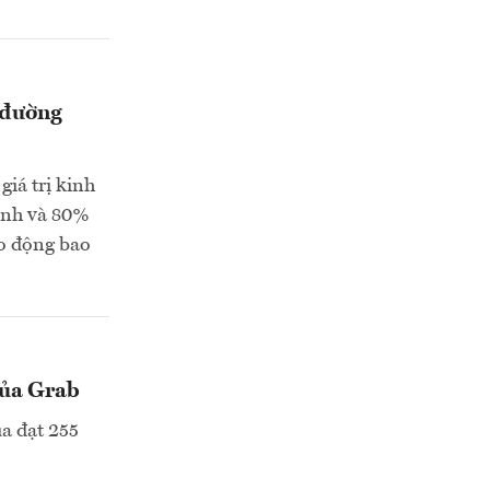
 đường
giá trị kinh
hính và 80%
ao động bao
của Grab
a đạt 255