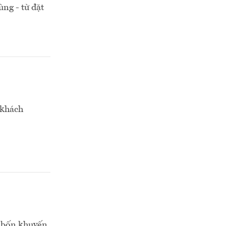
ng - từ đặt
 khách
t bốn khuyến