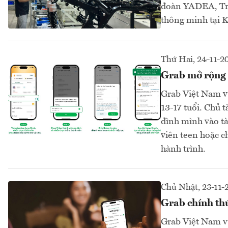
đoàn YADEA, Tru
thông minh tại 
Thứ Hai, 24-11-2
Grab mở rộng 
Grab Việt Nam vừ
13-17 tuổi. Chủ 
đình mình vào tà
viên teen hoặc c
hành trình.
Chủ Nhật, 23-11-
Grab chính thứ
Grab Việt Nam vừ