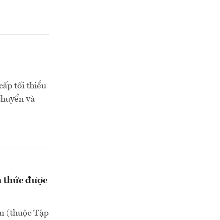
cấp tối thiểu
chuyển và
h thức được
m (thuộc Tập