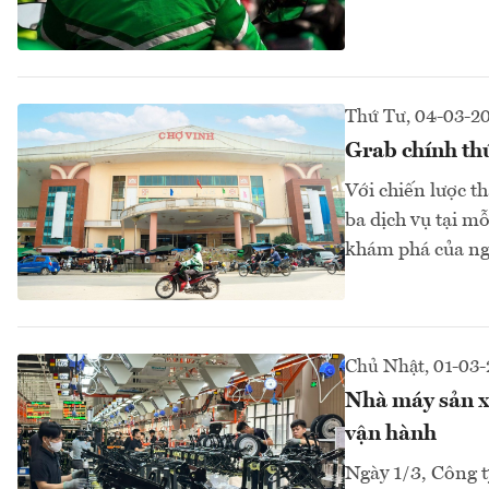
Thứ Tư, 04-03-2
Grab chính th
Với chiến lược th
ba dịch vụ tại m
khám phá của ng
Chủ Nhật, 01-03
Nhà máy sản x
vận hành
Ngày 1/3, Công 