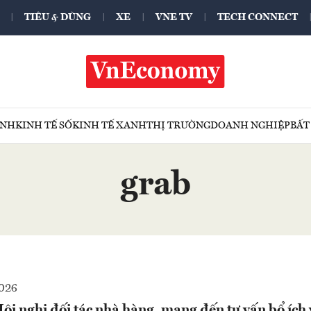
TIÊU & DÙNG
XE
VNE TV
TECH CONNECT
ÍNH
KINH TẾ SỐ
KINH TẾ XANH
THỊ TRƯỜNG
DOANH NGHIỆP
BẤT
grab
2026
ội nghị đối tác nhà hàng, mang đến tư vấn bổ ích 