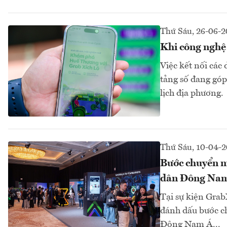
Thứ Sáu, 26-06-
Khi công nghệ 
Việc kết nối các
tảng số đang góp
lịch địa phương.
Thứ Sáu, 10-04-
Bước chuyển mì
dân Đông Na
Tại sự kiện Grab
đánh dấu bước ch
Đông Nam Á...