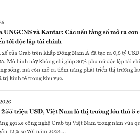
26
a UNGCNS và Kantar: Các nền tảng số mở ra con
n tới độc lập tài chính
ài xế của Grab trên khắp Đông Nam Á đã tạo ra 0,8 tỷ USD 
5. Mô hình này không chỉ giúp 86% phụ nữ độc lập tài c
ượng sống, mà còn mở ra tiềm năng phát triển thị trường l
á trị kinh tế trong khu vực.
-2026
255 triệu USD, Việt Nam là thị trường lớn thứ 5 
ãng gọi xe công nghệ Grab tại Việt Nam trong năm vừa qu
 gần 12% so với năm 2024…