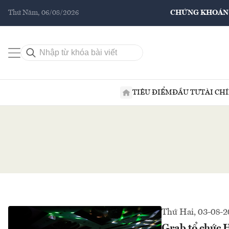
Thứ Năm, 06/08/2026
CHỨNG KHOÁN
TIÊU ĐIỂM
ĐẦU TƯ
TÀI CH
Thứ Hai, 03-08-
Grab tổ chức H