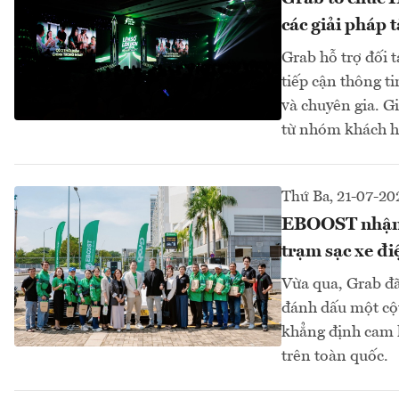
các giải pháp 
Grab hỗ trợ đối 
tiếp cận thông ti
và chuyên gia. G
từ nhóm khách h
Thứ Ba, 21-07-20
EBOOST nhận đ
trạm sạc xe đi
Vừa qua, Grab đ
đánh dấu một cộ
khẳng định cam 
trên toàn quốc.