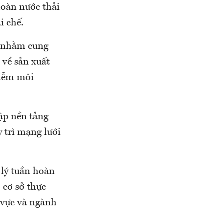
hoàn nước thải
i chế.
o nhằm cung
 về sản xuất
hiễm môi
lập nền tảng
y trì mạng lưới
 lý tuần hoàn
 cơ sở thực
 vực và ngành