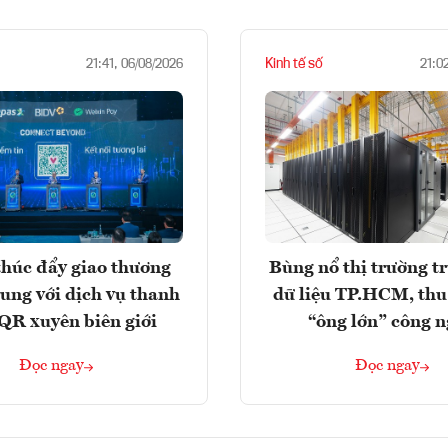
Kinh tế số
21:41, 06/08/2026
21:0
húc đẩy giao thương
Bùng nổ thị trường t
rung với dịch vụ thanh
dữ liệu TP.HCM, thu
QR xuyên biên giới
“ông lớn” công 
Đọc ngay
Đọc ngay