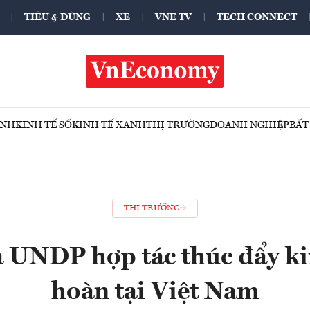
TIÊU & DÙNG
XE
VNE TV
TECH CONNECT
ÍNH
KINH TẾ SỐ
KINH TẾ XANH
THỊ TRƯỜNG
DOANH NGHIỆP
BẤT
THỊ TRƯỜNG
 UNDP hợp tác thúc đẩy ki
hoàn tại Việt Nam