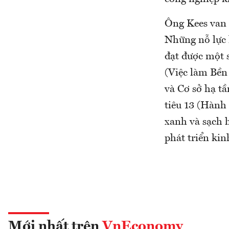
Ông Kees van 
Những nỗ lực 
đạt được một 
(Việc làm Bền
và Cơ sở hạ tầ
tiêu 13 (Hành
xanh và sạch h
phát triển kin
Mới nhất trên
VnEconomy