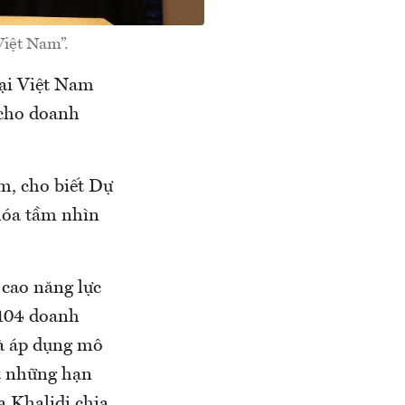
Việt Nam”.
tại Việt Nam
 cho doanh
m, cho biết Dự
hóa tầm nhìn
 cao năng lực
 104 doanh
và áp dụng mô
ết những hạn
a Khalidi chia