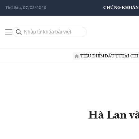
Thứ Sáu, 07/08/2026
CHỨNG KHOÁN
TIÊU ĐIỂM
ĐẦU TƯ
TÀI CH
Hà Lan và