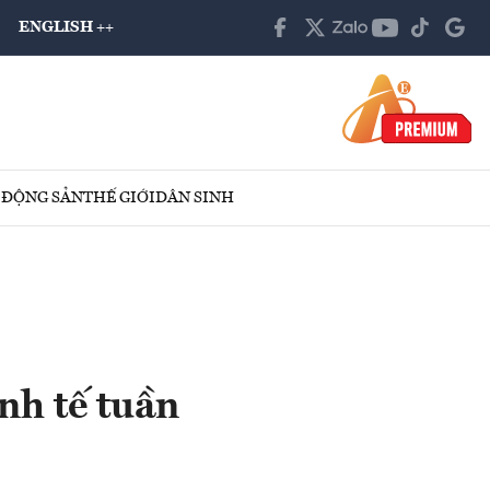
ENGLISH ++
 ĐỘNG SẢN
THẾ GIỚI
DÂN SINH
nh tế tuần