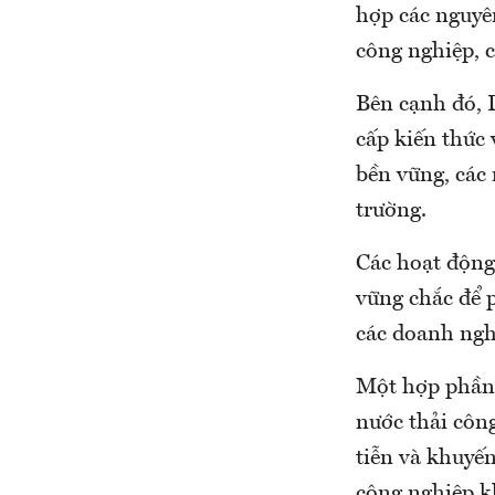
hợp các nguyê
công nghiệp, c
Bên cạnh đó, 
cấp kiến thức
bền vững, các
trường.
Các hoạt động 
vững chắc để p
các doanh ngh
Một hợp phần 
nước thải côn
tiễn và khuyế
công nghiệp k