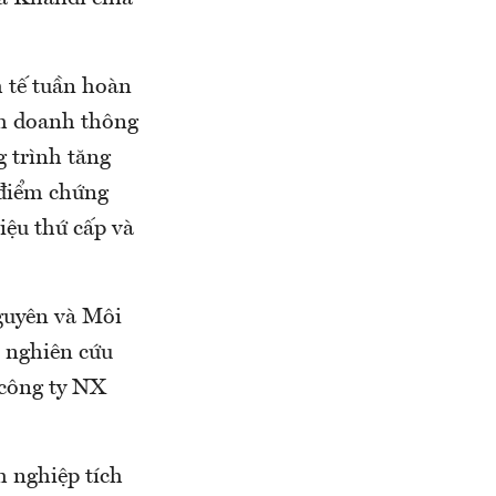
 tế tuần hoàn
nh doanh thông
g trình tăng
 điểm chứng
iệu thứ cấp và
guyên và Môi
ị nghiên cứu
công ty NX
h nghiệp tích