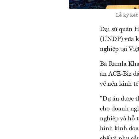
Lễ ký kết
Đại sứ quán H
(UNDP) vừa ký
nghiệp tại Vi
Bà Ramla Khal
án ACE-Biz đá
về nền kinh t
"Dự án được t
cho doanh ngh
nghiệp và hỗ 
hình kinh doa
chế và nhu cầ