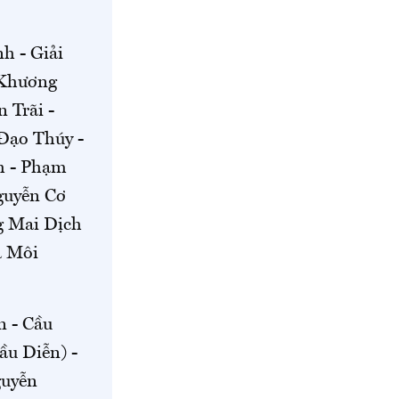
h - Giải
 Khương
 Trãi -
Đạo Thúy -
h - Phạm
guyễn Cơ
g Mai Dịch
à Môi
n - Cầu
ầu Diễn) -
guyễn