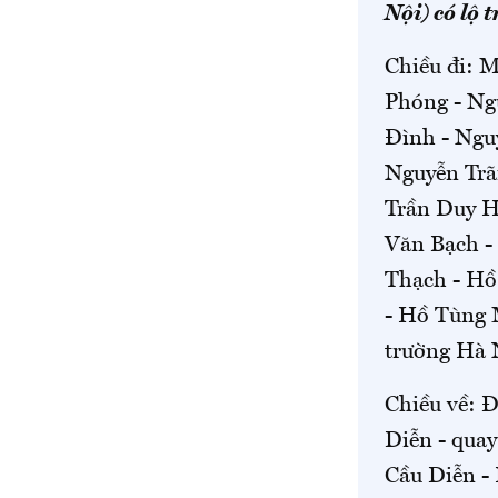
Nội) có lộ t
Chiều đi: M
Phóng - Ng
Đình - Nguy
Nguyễn Trã
Trần Duy H
Văn Bạch -
Thạch - Hồ
- Hồ Tùng 
trường Hà N
Chiều về: Đ
Diễn - quay
Cầu Diễn -