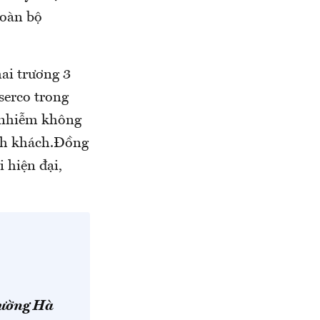
toàn bộ
ai trương 3
serco trong
ô nhiễm không
ành khách.Đồng
 hiện đại,
rường Hà