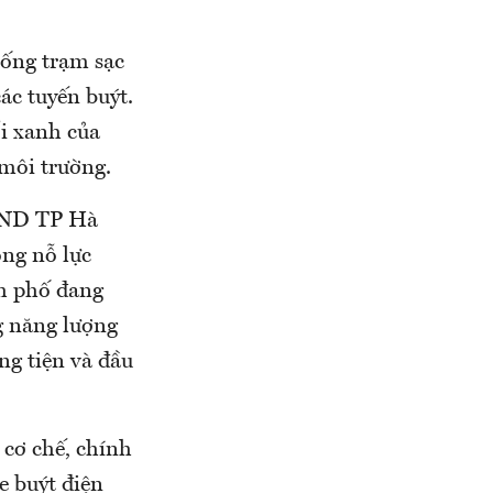
hống trạm sạc
ác tuyến buýt.
i xanh của
 môi trường.
UBND TP Hà
ong nỗ lực
h phố đang
ng năng lượng
ng tiện và đầu
cơ chế, chính
e buýt điện