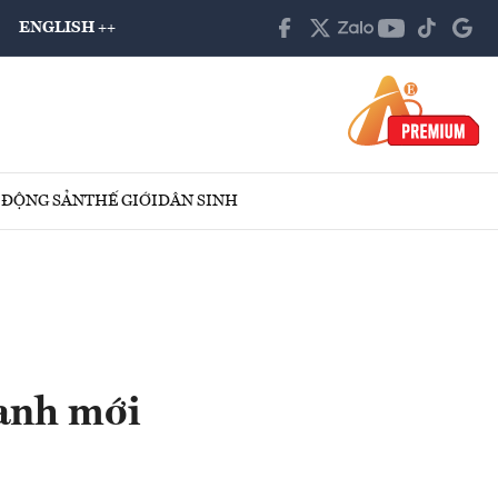
ENGLISH ++
 ĐỘNG SẢN
THẾ GIỚI
DÂN SINH
xanh mới