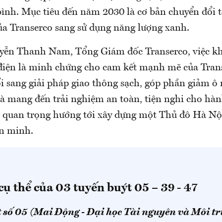
bình. Mục tiêu đến năm 2030 là cơ bản chuyển đổi 
ủa Transerco sang sử dụng năng lượng xanh.
ễn Thanh Nam, Tổng Giám đốc Transerco, việc kh
 điện là minh chứng cho cam kết mạnh mẽ của Tran
ổi sang giải pháp giao thông sạch, góp phần giảm 
 và mang đến trải nghiệm an toàn, tiện nghi cho h
đi quan trọng hướng tới xây dựng một Thủ đô Hà Nội
ăn minh.
cụ thể của 03 tuyến buýt 05 – 39 - 47
 số 05 (Mai Động - Đại học Tài nguyên và Môi t