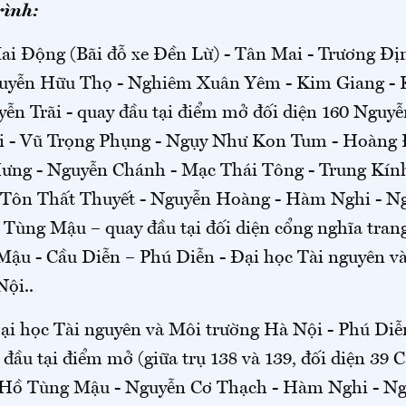
rình:
ai Động (Bãi đỗ xe Đền Lừ) - Tân Mai - Trương Địn
uyễn Hữu Thọ - Nghiêm Xuân Yêm - Kim Giang -
ễn Trãi - quay đầu tại điểm mở đối diện 160 Nguyễn
i - Vũ Trọng Phụng - Ngụy Như Kon Tum - Hoàng 
ưng - Nguyễn Chánh - Mạc Thái Tông - Trung Kín
 Tôn Thất Thuyết - Nguyễn Hoàng - Hàm Nghi - N
 Tùng Mậu – quay đầu tại đối diện cổng nghĩa tran
Mậu - Cầu Diễn – Phú Diễn - Đại học Tài nguyên v
ội..
ại học Tài nguyên và Môi trường Hà Nội - Phú Diễ
 đầu tại điểm mở (giữa trụ 138 và 139, đối diện 39 C
 Hồ Tùng Mậu - Nguyễn Cơ Thạch - Hàm Nghi - N