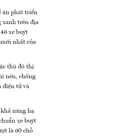
 án phát triển
 xanh trên địa
46 xe buýt
e mới nhất của
ặc thù đô thị
hí nén, chống
 điện tử và
 khả năng hạ
 chuẩn xe buýt
ượt là 60 chỗ