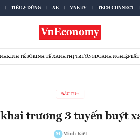
TIÊU & DÙNG
XE
VNE TV
TECH CONNECT
ÍNH
KINH TẾ SỐ
KINH TẾ XANH
THỊ TRƯỜNG
DOANH NGHIỆP
BẤT
ĐẦU TƯ
khai trương 3 tuyến buýt 
Minh Kiệt
M