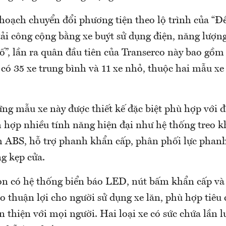
hoạch chuyển đổi phương tiện theo lộ trình của “Đề
ải công cộng bằng xe buýt sử dụng điện, năng lượng
”, lần ra quân đầu tiên của Transerco này bao gồm 
 có 35 xe trung bình và 11 xe nhỏ, thuộc hai mẫu x
ng mẫu xe này được thiết kế đặc biệt phù hợp với đ
h hợp nhiều tính năng hiện đại như hệ thống treo k
 ABS, hỗ trợ phanh khẩn cấp, phân phối lực phanh
g kẹp cửa.
còn có hệ thống biển báo LED, nút bấm khẩn cấp và
ạo thuận lợi cho người sử dụng xe lăn, phù hợp tiêu
 thiện với mọi người. Hai loại xe có sức chứa lần l