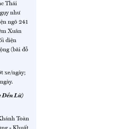
ạc Thái
Ngụy như
iện ngõ 241
iêm Xuân
ối diện
ộng (bãi đỗ
ợt xe/ngày;
 ngày.
e Đền Lừ)
 Khánh Toàn
ùng - Khuất