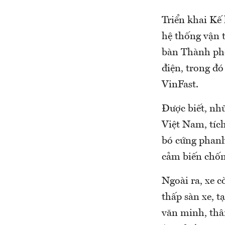
Triển khai Kế 
hệ thống vận t
bàn Thành phố
điện, trong đó
VinFast.
Được biết, nhữ
Việt Nam, tíc
bó cứng phanh
cảm biến chốn
Ngoài ra, xe 
thấp sàn xe, t
văn minh, thân