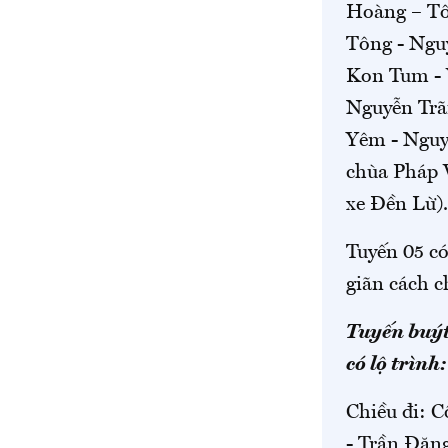
Hoàng – Tô
Tông - Ngu
Kon Tum - V
Nguyễn Trã
Yêm - Nguy
chùa Pháp 
xe Đền Lừ).
Tuyến 05 có
giãn cách c
Tuyến buýt
có lộ trình:
Chiều đi: 
- Trần Đăn