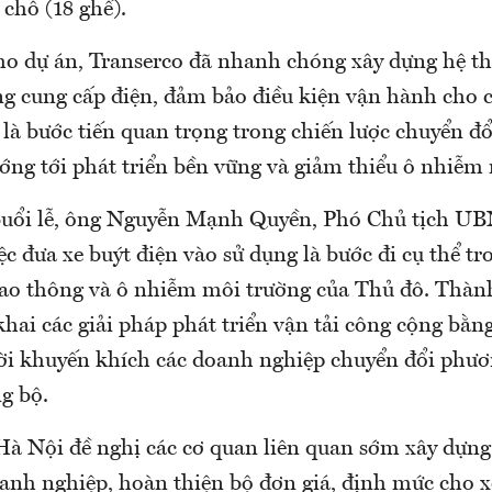
 chỗ (18 ghế).
ho dự án, Transerco đã nhanh chóng xây dựng hệ t
ng cung cấp điện, đảm bảo điều kiện vận hành cho c
là bước tiến quan trọng trong chiến lược chuyển đổ
ớng tới phát triển bền vững và giảm thiểu ô nhiễm
 buổi lễ, ông Nguyễn Mạnh Quyền, Phó Chủ tịch 
iệc đưa xe buýt điện vào sử dụng là bước đi cụ thể tr
iao thông và ô nhiễm môi trường của Thủ đô. Thàn
 khai các giải pháp phát triển vận tải công cộng bằ
ời khuyến khích các doanh nghiệp chuyển đổi phươ
g bộ.
à Nội đề nghị các cơ quan liên quan sớm xây dựng 
oanh nghiệp, hoàn thiện bộ đơn giá, định mức cho x