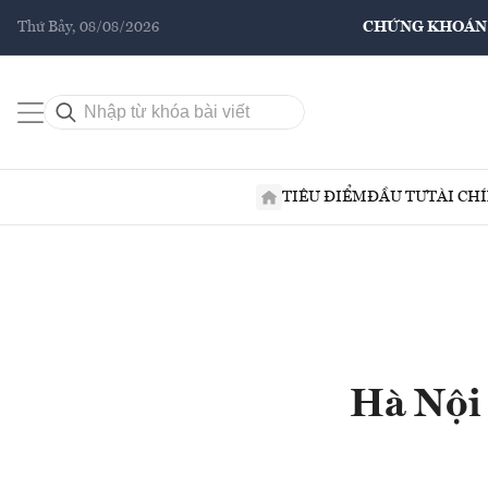
Thứ Bảy, 08/08/2026
CHỨNG KHOÁN
TIÊU ĐIỂM
ĐẦU TƯ
TÀI CH
Hà Nội 