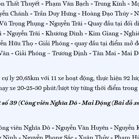
n Thất Thuyết - Phạm Văn Bạch - Trung Kính - M
yễn Chánh - Trần Duy Hưng - Hoàng Đạo Thúy - 
ũ Trọng Phụng - Nguyễn Trãi - Quay đầu tại đối d
i - Nguyễn Trãi - Khương Đình - Kim Giang - Ngh
ễn Hữu Thọ - Giải Phóng - quay đầu tại điểm mở đ
Vân - Giải Phóng – Trương Định - Tân Mai - Mai Đ
 cự ly 20,65km với 11 xe hoạt động, thực hiện 92 lư
hạy xe 20-25-30 phút/lượt tùy từng thời điểm trong
 số 39 (Công viên Nghĩa Đô - Mai Động (Bãi đỗ x
Công viên Nghĩa Đô - Nguyễn Văn Huyên - Nguyễn
g Ninh - Nguyễn Phong Sắc - Xuân Thủy - Phạm H