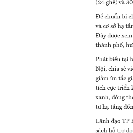
(24 ghế) và 30
Để chuẩn bị c
và cơ sở hạ tầ
Đây được xem 
thành phố, hư
Phát biểu tại
Nội, chia sẻ v
giảm ùn tắc g
tích cực triển
xanh, đồng th
tư hạ tầng đồn
Lãnh đạo TP H
sách hỗ trợ d