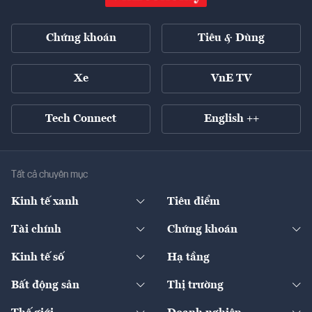
Chứng khoán
Tiêu & Dùng
Xe
VnE TV
Tech Connect
English ++
Tất cả chuyên mục
Kinh tế xanh
Tiêu điểm
Chuyển động xanh
Tài chính
Chứng khoán
Pháp lý
Ngân hàng
Doanh nghiệp niêm yết
Kinh tế số
Hạ tầng
Thương hiệu xanh
Thị trường vốn
Thị trường
Sản phẩm - Thị trường
Bất động sản
Thị trường
Diễn đàn
Thuế
Đầu tư
Tài sản số
Chính sách
Xuất nhập khẩu