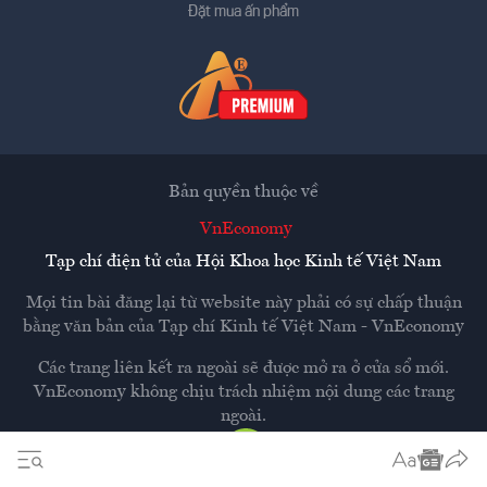
Đặt mua ấn phẩm
Bản quyền thuộc về
VnEconomy
Tạp chí điện tử của Hội Khoa học Kinh tế Việt Nam
Mọi tin bài đăng lại từ website này phải có sự chấp thuận
bằng văn bản của
Tạp chí Kinh tế Việt Nam - VnEconomy
Các trang liên kết ra ngoài sẽ được mở ra ở cửa sổ mới.
VnEconomy không chịu trách nhiệm nội dung các trang
ngoài.