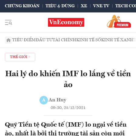
CHỨNG KHOÁN
TIÊU & DÙNG
XE
VNE TV
TECH CO
TIÊU ĐIỂM
ĐẦU TƯ
TÀI CHÍNH
KINH TẾ SỐ
KINH TẾ XANH
THẾ GIỚI
Hai lý do khiến IMF lo lắng về tiền
ảo
An Huy
A
09:30, 25/12/2021
Quỹ Tiền tệ Quốc tế (IMF) lo ngại về tiền
ảo, nhất là bởi thị trường tài sản còn mới