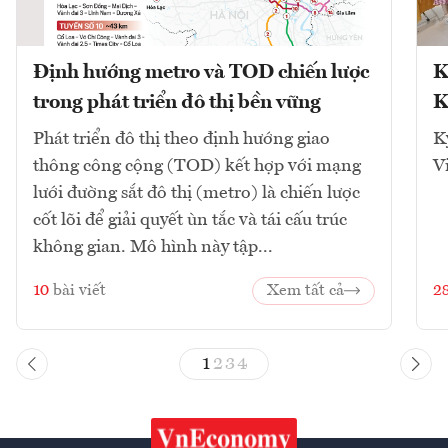
Định hướng metro và TOD chiến lược
K
trong phát triển đô thị bền vững
K
Phát triển đô thị theo định hướng giao
K
thông công cộng (TOD) kết hợp với mạng
V
lưới đường sắt đô thị (metro) là chiến lược
cốt lõi để giải quyết ùn tắc và tái cấu trúc
không gian. Mô hình này tập...
10
bài viết
Xem tất cả
2
1
2
3
4