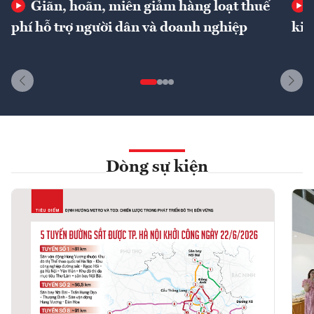
Giãn, hoãn, miễn giảm hàng loạt thuế
phí hỗ trợ người dân và doanh nghiệp
kin
Dòng sự kiện