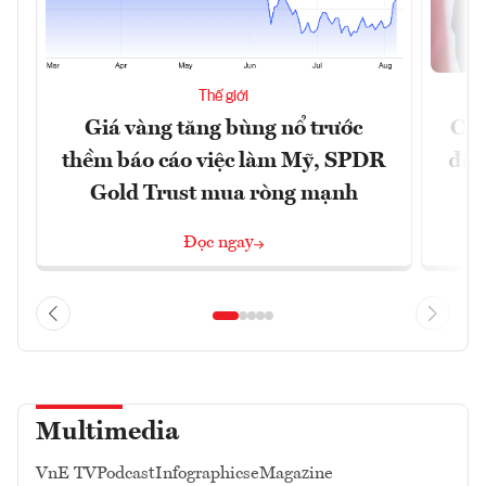
Thế giới
Giá vàng tăng bùng nổ trước
Chí
thềm báo cáo việc làm Mỹ, SPDR
đã 
Gold Trust mua ròng mạnh
Đọc ngay
Multimedia
VnE TV
Podcast
Infographics
eMagazine