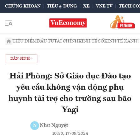
CHỨNG KHOÁN
TIÊU & DÙNG
XE
VNE TV
TECH CO
TIÊU ĐIỂM
ĐẦU TƯ
TÀI CHÍNH
KINH TẾ SỐ
KINH TẾ XANH
DÂN SINH
Hải Phòng: Sở Giáo dục Đào tạo
yêu cầu không vận động phụ
huynh tài trợ cho trường sau bão
Yagi
Như Nguyệt
N
10:33, 17/09/2024