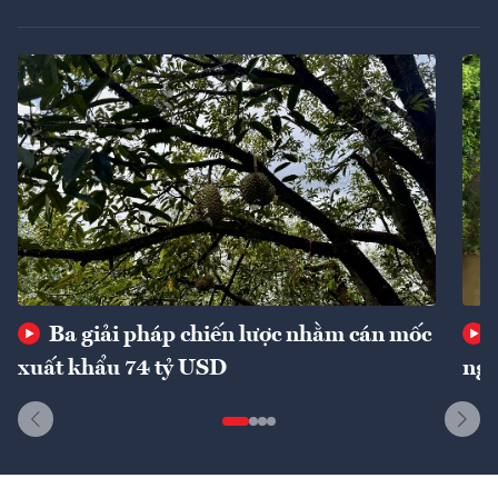
Ba giải pháp chiến lược nhằm cán mốc
xuất khẩu 74 tỷ USD
ngu