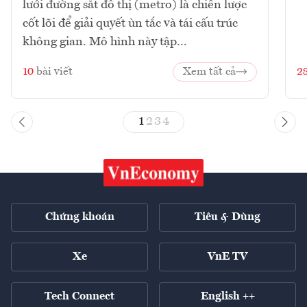
lưới đường sắt đô thị (metro) là chiến lược
cốt lõi để giải quyết ùn tắc và tái cấu trúc
không gian. Mô hình này tập...
10
bài viết
Xem tất cả
2
1
2
3
4
Chứng khoán
Tiêu & Dùng
Xe
VnE TV
Tech Connect
English ++