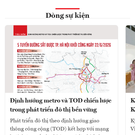
Dòng sự kiện
Định hướng metro và TOD chiến lược
K
trong phát triển đô thị bền vững
K
Phát triển đô thị theo định hướng giao
K
thông công cộng (TOD) kết hợp với mạng
V