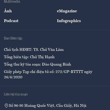
Multimedia
Sự kiện
Nhân lực
Ảnh
eMagazine
Đẹp +
An sinh
Podcast
Infographics
Giải trí
Y tế
Nhà
Ban Biên tập
Ẩm thực
Chủ tịch HĐBT: TS. Chử Văn Lâm
Tổng biên tập: Chử Thị Hạnh
Tổng thư ký tòa soạn: Đào Quang Bính
Giấy phép Tạp chí điện tử số: 272/GP-BTTTT ngày
26/6/2020
Liên hệ tòa soạn
Số 96-98 Hoàng Quốc Việt, Cầu Giấy, Hà Nội