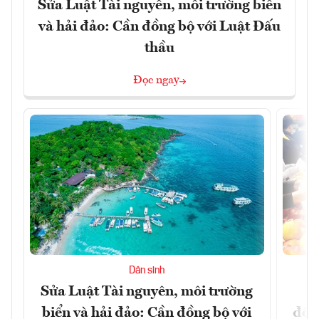
Sửa Luật Tài nguyên, môi trường biển
và hải đảo: Cần đồng bộ với Luật Đấu
thầu
Đọc ngay
Dân sinh
Sửa Luật Tài nguyên, môi trường
L
biển và hải đảo: Cần đồng bộ với
đổi)