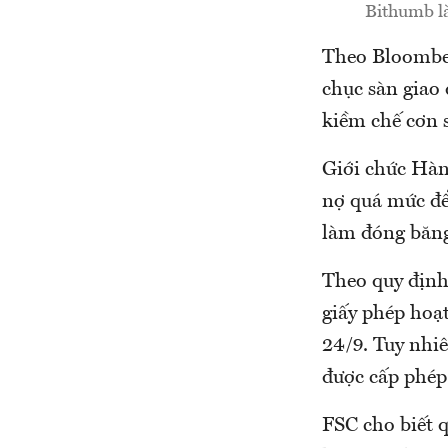
Bithumb là
Theo Bloomber
chục sàn giao 
kiềm chế cơn s
Giới chức Hàn 
nợ quá mức để 
làm đóng băng,
Theo quy định 
giấy phép hoạ
24/9. Tuy nhiê
được cấp phép
FSC cho biết q