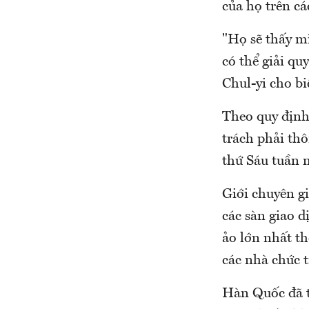
của họ trên cá
"Họ sẽ thấy mì
có thể giải qu
Chul-yi cho bi
Theo quy định
trách phải th
thứ Sáu tuần n
Giới chuyên gi
các sàn giao d
ảo lớn nhất t
các nhà chức 
Hàn Quốc đã t