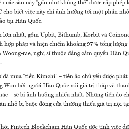
ên các sàn này “gần như không thể” được cấp phép k
C cho biết việc này chỉ ảnh hưởng tới một phần nh
 ảo tại Hàn Quốc.
ch lớn nhất, gồm Upbit, Bithumb, Korbit và Coinone
ịch hợp pháp và hiện chiếm khoảng 97% tổng lượng 
 Woong-rae, nghị sĩ thuộc đảng cầm quyền Hàn Qu
.
 đã mua “tiền Kimchi” – tiền ảo chủ yếu được phát 
g Won bởi người Hàn Quốc với giá trị thấp và th
hác – sẽ bị ảnh hưởng nhiều nhất. Những tiền ảo ch
sàn nhỏ bị buộc đóng cửa thường thiếu giá trị nội tại
 hội Fintech Blockchain Hàn Quốc ước tính việc d