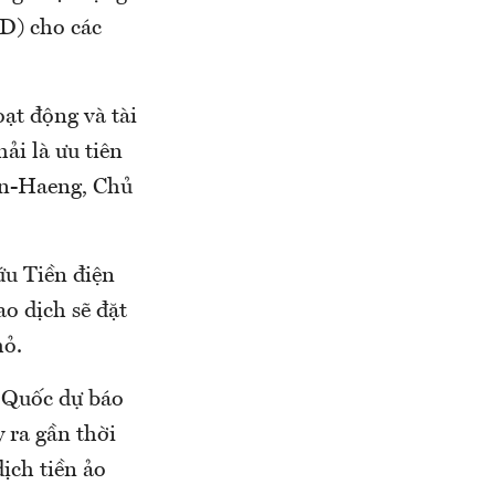
SD) cho các
oạt động và tài
ải là ưu tiên
eon-Haeng, Chủ
u Tiền điện
ao dịch sẽ đặt
hỏ.
n Quốc dự báo
 ra gần thời
dịch tiền ảo