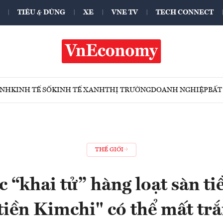
TIÊU & DÙNG
XE
VNE TV
TECH CONNECT
ÍNH
KINH TẾ SỐ
KINH TẾ XANH
THỊ TRƯỜNG
DOANH NGHIỆP
BẤT
THẾ GIỚI
“khai tử” hàng loạt sàn ti
tiền Kimchi" có thể mất trắ