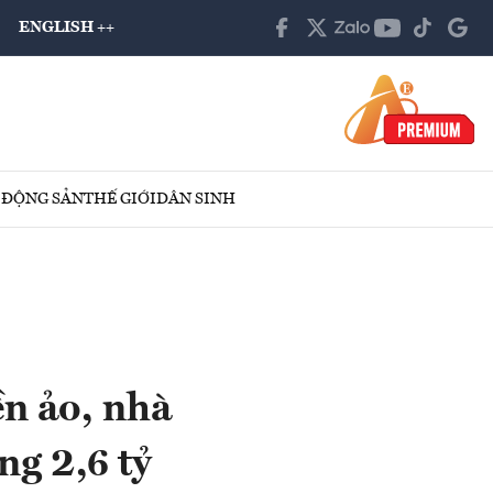
ENGLISH ++
 ĐỘNG SẢN
THẾ GIỚI
DÂN SINH
ền ảo, nhà
ng 2,6 tỷ