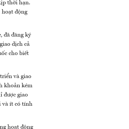
ịp thời hạn.
ỏ hoạt động
, đã đăng ký
giao dịch cả
ốc cho biết
triển và giao
anh khoản kém
ỉ được giao
 và ít có tính
ừng hoạt động