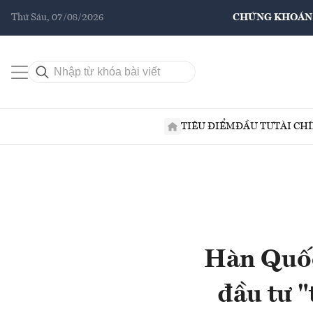
Thứ Sáu, 07/08/2026
CHỨNG KHOÁN
TIÊU ĐIỂM
ĐẦU TƯ
TÀI CH
Hàn Quốc 
đầu tư "