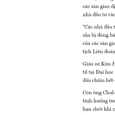
các sàn giao d
nhà đầu tư vào
“Các nhà đầu t
sản bị đóng bă
của các sàn g
tịch Liên đoà
Giáo sư Kim H
tử tại Đại học
dấu chấm hết c
Còn ông Chul-
tình huống tươ
hạn chót khi c