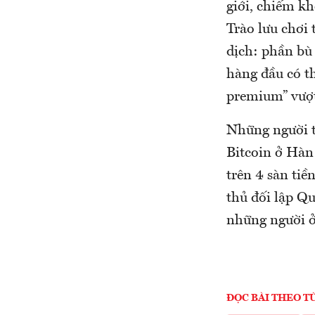
giới, chiếm kh
Trào lưu chơi
dịch: phần bù 
hàng đầu có t
premium” vượ
Những người t
Bitcoin ở Hàn
trên 4 sàn tiề
thủ đối lập Q
những người ở
ĐỌC BÀI THEO T