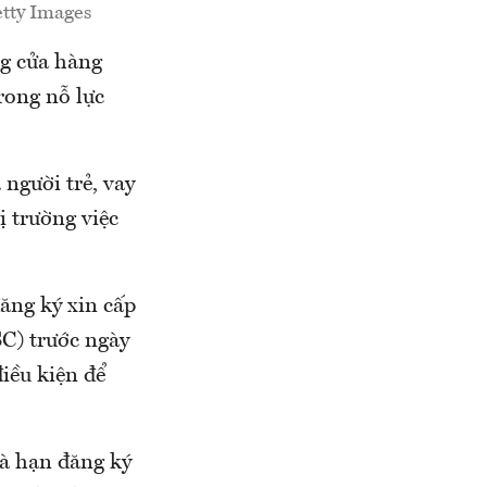
etty Images
g cửa hàng
trong nỗ lực
 người trẻ, vay
ị trường việc
ăng ký xin cấp
SC) trước ngày
iều kiện để
và hạn đăng ký