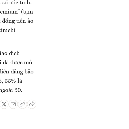
 số ước tính.
premium” (tạm
 đồng tiền ảo
kimchi
iao dịch
ới đã được mở
 diện đảng bảo
ó, 33% là
ngoài 30.