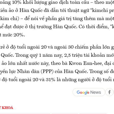
oảng 10% khối lượng giao dịch toàn cầu – theo một
 tiền ảo ở Hàn Quốc đã dẫn tới thuật ngữ “kimchi 
kim chi) – để nói về phần giá trị tăng thêm mà một
hể đạt được ở thị trường Hàn Quốc. Có thời điểm, “
t mức 20%.
rẻ ở độ tuổi ngoài 20 và ngoài 30 chiếm phần lớn g
 Quốc. Trong quý 1 năm nay, 2,5 triệu tài khoản m
n ảo lớn nhất nước này, theo bà Kwon Eun-hee, đại
uyền lực Nhân dân (PPP) của Hàn Quốc. Trong số đ
 độ tuổi ngoài 20 và 31% là những người ở độ tuổi 
Ừ KHOÁ