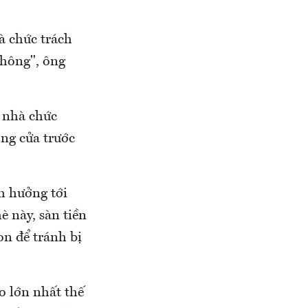
à chức trách
không", ông
a nhà chức
ng cửa trước
h hưởng tới
è này, sàn tiền
on để tránh bị
o lớn nhất thế