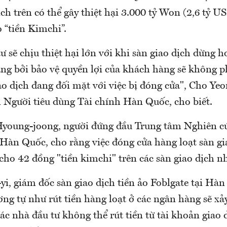
ịch trên có thể gây thiệt hại 3.000 tỷ Won (2,6 tỷ U
 “tiền Kimchi”.
ư sẽ chịu thiệt hại lớn với khi sàn giao dịch dừng h
ng bởi bảo vệ quyền lợi của khách hàng sẽ không ph
iao dịch đang đối mặt với việc bị đóng cửa", Cho Y
n Người tiêu dùng Tài chính Hàn Quốc, cho biết.
young-joong, người đứng đầu Trung tâm Nghiên cứ
 Hàn Quốc, cho rằng việc đóng cửa hàng loạt sàn gi
ho 42 đồng "tiền kimchi" trên các sàn giao dịch n
yi, giám đốc sàn giao dịch tiền ảo Foblgate tại Hà
ng tự như rút tiền hàng loạt ở các ngân hàng sẽ xảy
ác nhà đầu tư không thể rút tiền từ tài khoản giao 