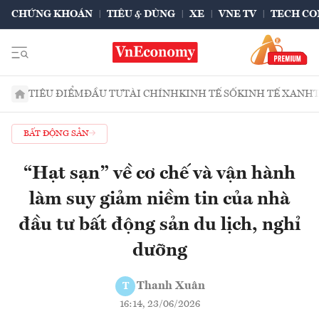
CHỨNG KHOÁN
TIÊU & DÙNG
XE
VNE TV
TECH CO
TIÊU ĐIỂM
ĐẦU TƯ
TÀI CHÍNH
KINH TẾ SỐ
KINH TẾ XANH
BẤT ĐỘNG SẢN
“Hạt sạn” về cơ chế và vận hành
làm suy giảm niềm tin của nhà
đầu tư bất động sản du lịch, nghỉ
dưỡng
Thanh Xuân
T
16:14, 23/06/2026