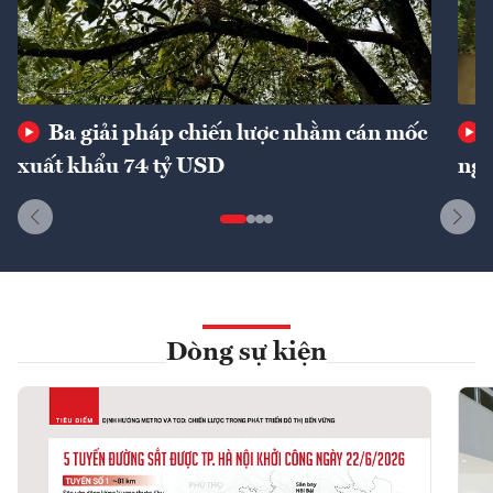
Ba giải pháp chiến lược nhằm cán mốc
xuất khẩu 74 tỷ USD
ngu
Dòng sự kiện