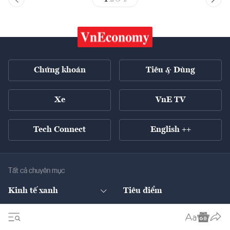
Chứng khoán
Tiêu & Dùng
Xe
VnE TV
Tech Connect
English ++
Tất cả chuyên mục
Kinh tế xanh
Tiêu điểm
Chuyển động xanh
Tài chính
Chứng khoán
Pháp lý
Ngân hàng
Doanh nghiệp niêm yết