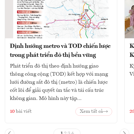
Định hướng metro và TOD chiến lược
K
trong phát triển đô thị bền vững
K
Phát triển đô thị theo định hướng giao
K
thông công cộng (TOD) kết hợp với mạng
V
lưới đường sắt đô thị (metro) là chiến lược
cốt lõi để giải quyết ùn tắc và tái cấu trúc
không gian. Mô hình này tập...
10
bài viết
Xem tất cả
2
1
2
3
4