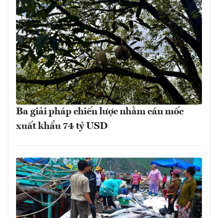
Ba giải pháp chiến lược nhằm cán mốc
xuất khẩu 74 tỷ USD