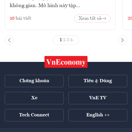
không gian. Mô hình này tập...
10
bài viết
Xem tất cả
2
1
2
3
4
Chứng khoán
Tiêu & Dùng
Xe
VnE TV
Tech Connect
English ++