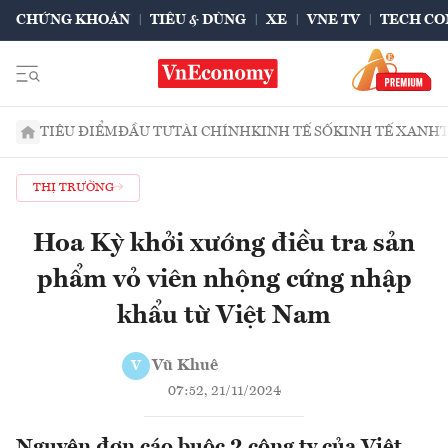
CHỨNG KHOÁN
TIÊU & DÙNG
XE
VNE TV
TECH CO
TIÊU ĐIỂM
ĐẦU TƯ
TÀI CHÍNH
KINH TẾ SỐ
KINH TẾ XANH
THỊ TRƯỜNG
Hoa Kỳ khởi xướng điều tra sản
phẩm vỏ viên nhộng cứng nhập
khẩu từ Việt Nam
Vũ Khuê
V
07:52, 21/11/2024
Nguyên đơn cáo buộc 2 công ty của Việt