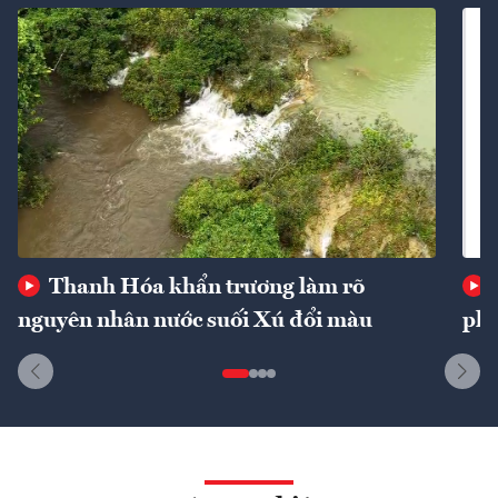
Thanh Hóa khẩn trương làm rõ
nguyên nhân nước suối Xú đổi màu
phí