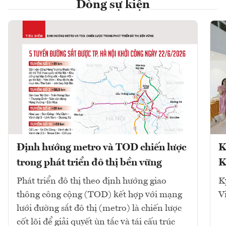
Dòng sự kiện
Định hướng metro và TOD chiến lược
K
trong phát triển đô thị bền vững
K
Phát triển đô thị theo định hướng giao
K
thông công cộng (TOD) kết hợp với mạng
V
lưới đường sắt đô thị (metro) là chiến lược
cốt lõi để giải quyết ùn tắc và tái cấu trúc