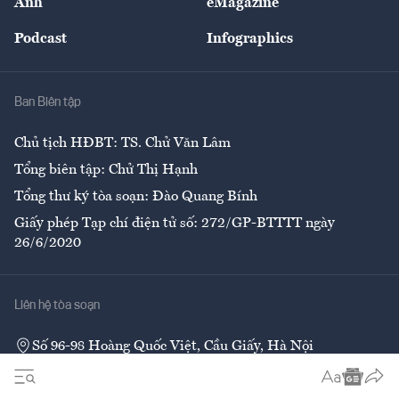
Ảnh
eMagazine
Đẹp +
An sinh
Podcast
Infographics
Giải trí
Y tế
Nhà
Ban Biên tập
Ẩm thực
Chủ tịch HĐBT: TS. Chử Văn Lâm
Tổng biên tập: Chử Thị Hạnh
Tổng thư ký tòa soạn: Đào Quang Bính
Giấy phép Tạp chí điện tử số: 272/GP-BTTTT ngày
26/6/2020
Liên hệ tòa soạn
Số 96-98 Hoàng Quốc Việt, Cầu Giấy, Hà Nội
02437552050