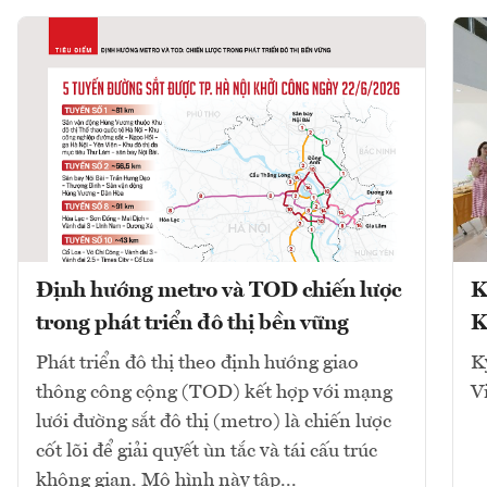
Định hướng metro và TOD chiến lược
K
trong phát triển đô thị bền vững
K
Phát triển đô thị theo định hướng giao
K
thông công cộng (TOD) kết hợp với mạng
V
lưới đường sắt đô thị (metro) là chiến lược
cốt lõi để giải quyết ùn tắc và tái cấu trúc
không gian. Mô hình này tập...