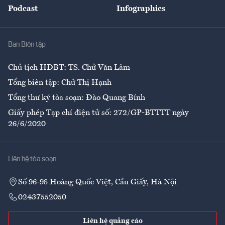
Podcast
Infographics
Giải trí
Y tế
Nhà
Ban Biên tập
Ẩm thực
Chủ tịch HĐBT: TS. Chử Văn Lâm
Tổng biên tập: Chử Thị Hạnh
Tổng thư ký tòa soạn: Đào Quang Bính
Giấy phép Tạp chí điện tử số: 272/GP-BTTTT ngày
26/6/2020
Liên hệ tòa soạn
Số 96-98 Hoàng Quốc Việt, Cầu Giấy, Hà Nội
02437552050
Liên hệ quảng cáo