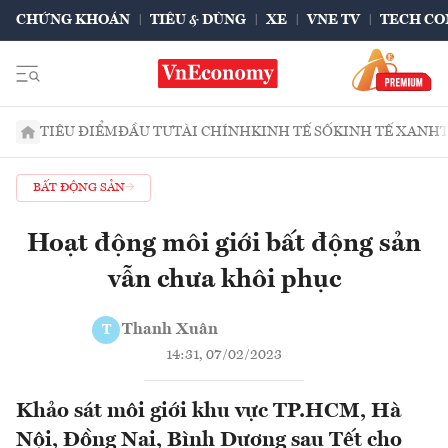
CHỨNG KHOÁN
TIÊU & DÙNG
XE
VNE TV
TECH CO
TIÊU ĐIỂM
ĐẦU TƯ
TÀI CHÍNH
KINH TẾ SỐ
KINH TẾ XANH
BẤT ĐỘNG SẢN
Hoạt động môi giới bất động sản
vẫn chưa khôi phục
Thanh Xuân
T
14:31, 07/02/2023
Khảo sát môi giới khu vực TP.HCM, Hà
Nội, Đồng Nai, Bình Dương sau Tết cho