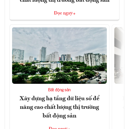
chất lượng thị trường bất động sản
Đọc ngay
Bất động sản
Xây dựng hạ tầng dữ liệu số để
Do
nâng cao chất lượng thị trường
qu
bất động sản