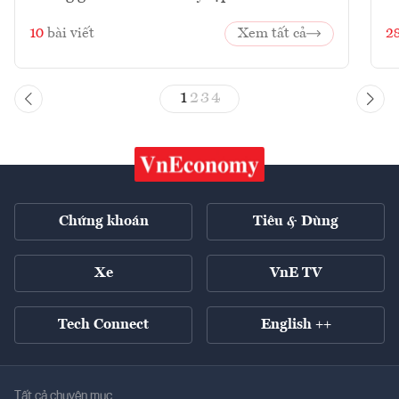
10
bài viết
Xem tất cả
2
1
2
3
4
Chứng khoán
Tiêu & Dùng
Xe
VnE TV
Tech Connect
English ++
Tất cả chuyên mục