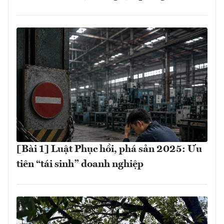
[Bài 1] Luật Phục hồi, phá sản 2025: Ưu
tiên “tái sinh” doanh nghiệp