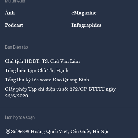
Multimedia
Sự kiện
Nhân lực
Ảnh
eMagazine
Đẹp +
An sinh
Podcast
Infographics
Giải trí
Y tế
Nhà
Ban Biên tập
Ẩm thực
Chủ tịch HĐBT: TS. Chử Văn Lâm
Tổng biên tập: Chử Thị Hạnh
Tổng thư ký tòa soạn: Đào Quang Bính
Giấy phép Tạp chí điện tử số: 272/GP-BTTTT ngày
26/6/2020
Liên hệ tòa soạn
Số 96-98 Hoàng Quốc Việt, Cầu Giấy, Hà Nội