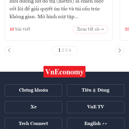
lưới đường sắt đô thị (metro) là chiến lược
cốt lõi để giải quyết ùn tắc và tái cấu trúc
không gian. Mô hình này tập...
10
bài viết
Xem tất cả
2
1
2
3
4
Chứng khoán
Tiêu & Dùng
Xe
VnE TV
Tech Connect
English ++