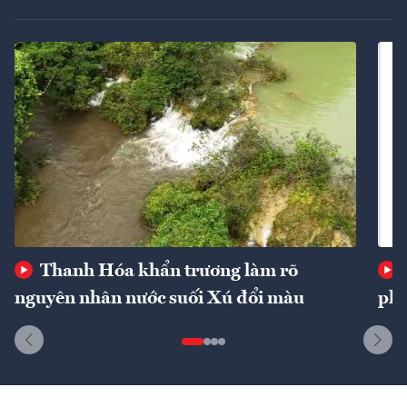
Thanh Hóa khẩn trương làm rõ
nguyên nhân nước suối Xú đổi màu
phí