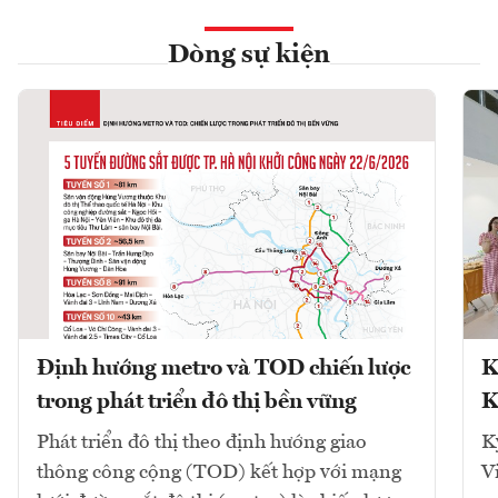
Dòng sự kiện
Định hướng metro và TOD chiến lược
K
trong phát triển đô thị bền vững
K
Phát triển đô thị theo định hướng giao
K
thông công cộng (TOD) kết hợp với mạng
V