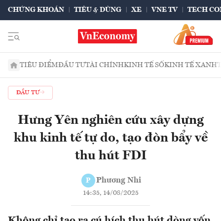
CHỨNG KHOÁN
TIÊU & DÙNG
XE
VNE TV
TECH CO
TIÊU ĐIỂM
ĐẦU TƯ
TÀI CHÍNH
KINH TẾ SỐ
KINH TẾ XANH
ĐẦU TƯ
Hưng Yên nghiên cứu xây dựng
khu kinh tế tự do, tạo đòn bẩy về
thu hút FDI
Phương Nhi
P
14:35, 14/08/2025
Không chỉ tạo ra cú hích thu hút dòng vốn