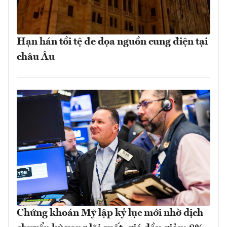
Hạn hán tồi tệ đe dọa nguồn cung điện tại
châu Âu
Chứng khoán Mỹ lập kỷ lục mới nhờ dịch