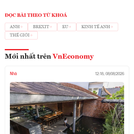
ĐỌC BÀI THEO TỪ KHOÁ
ANH
BREXIT
EU
KINH TẾ ANH
THẾ GIỚI
Mới nhất trên
VnEconomy
Nhà
12:18, 08/08/2026