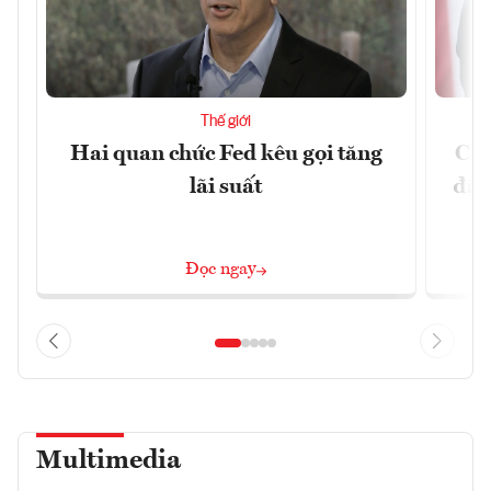
Thế giới
Hai quan chức Fed kêu gọi tăng
Chí
lãi suất
đã 
Đọc ngay
Multimedia