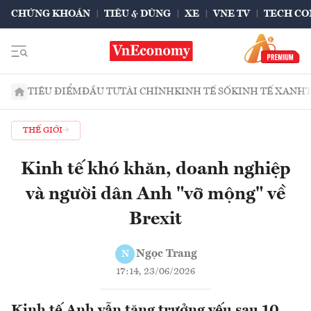
CHỨNG KHOÁN
TIÊU & DÙNG
XE
VNE TV
TECH CO
TIÊU ĐIỂM
ĐẦU TƯ
TÀI CHÍNH
KINH TẾ SỐ
KINH TẾ XANH
THẾ GIỚI
Kinh tế khó khăn, doanh nghiệp
và người dân Anh "vỡ mộng" về
Brexit
Ngọc Trang
N
17:14, 23/06/2026
Kinh tế Anh vẫn tăng trưởng yếu sau 10