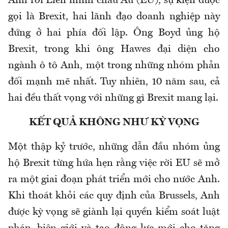
Anh rời Liên minh châu Âu (EU), sự kiện được
gọi là Brexit, hai lãnh đạo doanh nghiệp này
đứng ở hai phía đối lập. Ông Boyd ủng hộ
Brexit, trong khi ông Hawes đại diện cho
ngành ô tô Anh, một trong những nhóm phản
đối mạnh mẽ nhất. Tuy nhiên, 10 năm sau, cả
hai đều thất vọng với những gì Brexit mang lại.
KẾT QUẢ KHÔNG NHƯ KỲ VỌNG
Một thập kỷ trước, những dẫn đầu nhóm ủng
hộ Brexit từng hứa hẹn rằng việc rời EU sẽ mở
ra một giai đoạn phát triển mới cho nước Anh.
Khi thoát khỏi các quy định của Brussels, Anh
được kỳ vọng sẽ giành lại quyền kiểm soát luật