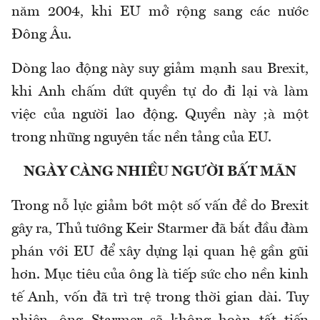
năm 2004, khi EU mở rộng sang các nước
Đông Âu.
Dòng lao động này suy giảm mạnh sau Brexit,
khi Anh chấm dứt quyền tự do đi lại và làm
việc của người lao động. Quyền này ;à một
trong những nguyên tắc nền tảng của EU.
NGÀY CÀNG NHIỀU NGƯỜI BẤT MÃN
Trong nỗ lực giảm bớt một số vấn đề do Brexit
gây ra, Thủ tướng Keir Starmer đã bắt đầu đàm
phán với EU để xây dựng lại quan hệ gần gũi
hơn. Mục tiêu của ông là tiếp sức cho nền kinh
tế Anh, vốn đã trì trệ trong thời gian dài. Tuy