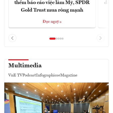
thềm báo cáo việc làm Mỹ, SPDR
đã 
Gold Trust mua ròng mạnh
Đọc ngay
Multimedia
VnE TV
Podcast
Infographics
eMagazine