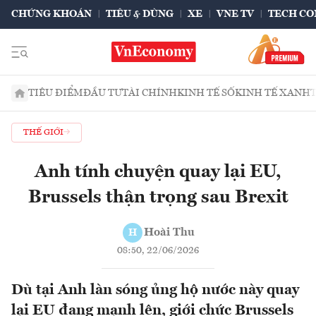
CHỨNG KHOÁN
TIÊU & DÙNG
XE
VNE TV
TECH CO
TIÊU ĐIỂM
ĐẦU TƯ
TÀI CHÍNH
KINH TẾ SỐ
KINH TẾ XANH
THẾ GIỚI
Anh tính chuyện quay lại EU,
Brussels thận trọng sau Brexit
Hoài Thu
H
08:50, 22/06/2026
Dù tại Anh làn sóng ủng hộ nước này quay
lại EU đang mạnh lên, giới chức Brussels