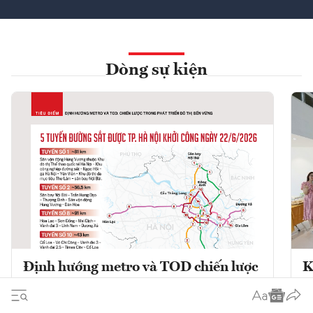
Dòng sự kiện
Định hướng metro và TOD chiến lược
K
trong phát triển đô thị bền vững
K