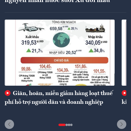
nguyên nhân nước suối Xú đổi màu
Giãn, hoãn, miễn giảm hàng loạt thuế
phí hỗ trợ người dân và doanh nghiệp
kin