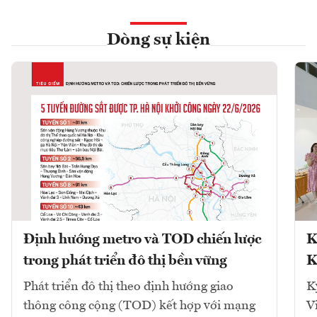
Dòng sự kiện
Định hướng metro và TOD chiến lược
K
trong phát triển đô thị bền vững
K
Phát triển đô thị theo định hướng giao
K
thông công cộng (TOD) kết hợp với mạng
V