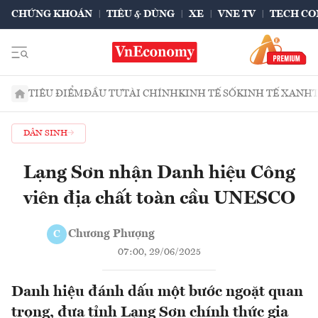
CHỨNG KHOÁN
TIÊU & DÙNG
XE
VNE TV
TECH CO
TIÊU ĐIỂM
ĐẦU TƯ
TÀI CHÍNH
KINH TẾ SỐ
KINH TẾ XANH
DÂN SINH
Lạng Sơn nhận Danh hiệu Công
viên địa chất toàn cầu UNESCO
Chương Phượng
C
07:00, 29/06/2025
Danh hiệu đánh dấu một bước ngoặt quan
trọng, đưa tỉnh Lạng Sơn chính thức gia