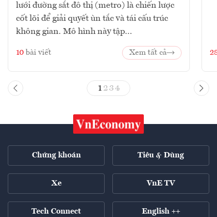
lưới đường sắt đô thị (metro) là chiến lược
cốt lõi để giải quyết ùn tắc và tái cấu trúc
không gian. Mô hình này tập...
10
bài viết
Xem tất cả
2
1
2
3
4
Chứng khoán
Tiêu & Dùng
Xe
VnE TV
Tech Connect
English ++