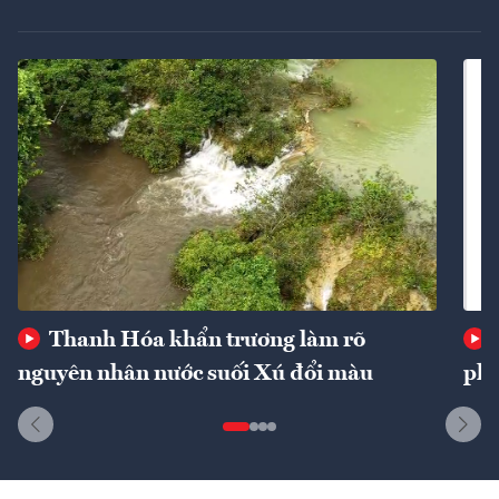
Thanh Hóa khẩn trương làm rõ
nguyên nhân nước suối Xú đổi màu
phí