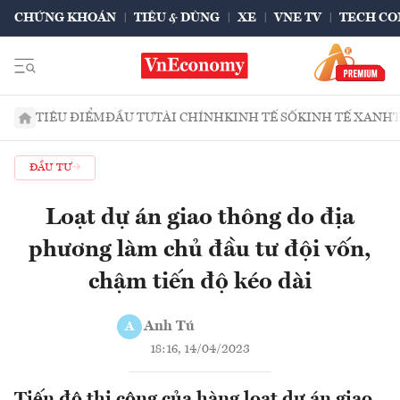
CHỨNG KHOÁN
TIÊU & DÙNG
XE
VNE TV
TECH CO
TIÊU ĐIỂM
ĐẦU TƯ
TÀI CHÍNH
KINH TẾ SỐ
KINH TẾ XANH
ĐẦU TƯ
Loạt dự án giao thông do địa
phương làm chủ đầu tư đội vốn,
chậm tiến độ kéo dài
Anh Tú
A
18:16, 14/04/2023
Tiến độ thi công của hàng loạt dự án giao