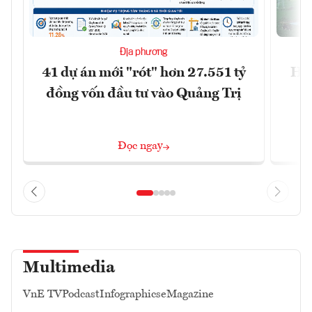
Địa phương
41 dự án mới "rót" hơn 27.551 tỷ
Hà 
đồng vốn đầu tư vào Quảng Trị
4 
Đọc ngay
Multimedia
VnE TV
Podcast
Infographics
eMagazine