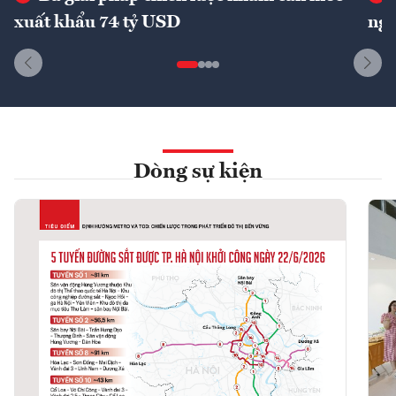
xuất khẩu 74 tỷ USD
ngu
Dòng sự kiện