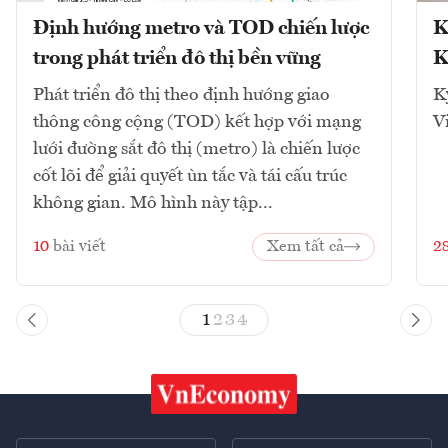
Định hướng metro và TOD chiến lược
K
trong phát triển đô thị bền vững
K
Phát triển đô thị theo định hướng giao
K
thông công cộng (TOD) kết hợp với mạng
V
lưới đường sắt đô thị (metro) là chiến lược
cốt lõi để giải quyết ùn tắc và tái cấu trúc
không gian. Mô hình này tập...
10
bài viết
Xem tất cả
2
1
2
3
4