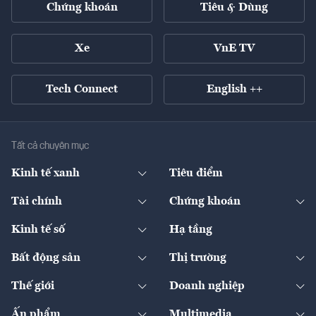
Chứng khoán
Tiêu & Dùng
Xe
VnE TV
Tech Connect
English ++
Tất cả chuyên mục
Kinh tế xanh
Tiêu điểm
Chuyển động xanh
Tài chính
Chứng khoán
Pháp lý
Ngân hàng
Doanh nghiệp niêm yết
Kinh tế số
Hạ tầng
Thương hiệu xanh
Thị trường vốn
Thị trường
Sản phẩm - Thị trường
Bất động sản
Thị trường
Diễn đàn
Thuế
Đầu tư
Tài sản số
Chính sách
Xuất nhập khẩu
Thế giới
Doanh nghiệp
Bảo hiểm
Quốc tế
Dịch vụ số
Thị trường
Khung pháp lý
Kinh tế
Chuyển động
Ấn phẩm
Multimedia