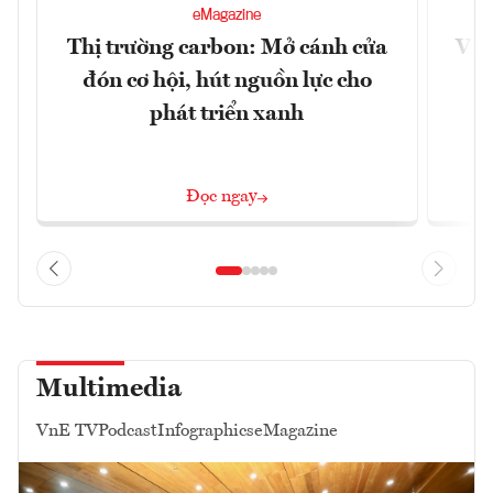
eMagazine
Thị trường carbon: Mở cánh cửa
Việ
đón cơ hội, hút nguồn lực cho
x
phát triển xanh
Đọc ngay
Multimedia
VnE TV
Podcast
Infographics
eMagazine