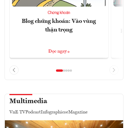
Chứng khoán
Blog chứng khoán: Vào vùng
V
thận trọng
ph
Đọc ngay
Multimedia
VnE TV
Podcast
Infographics
eMagazine