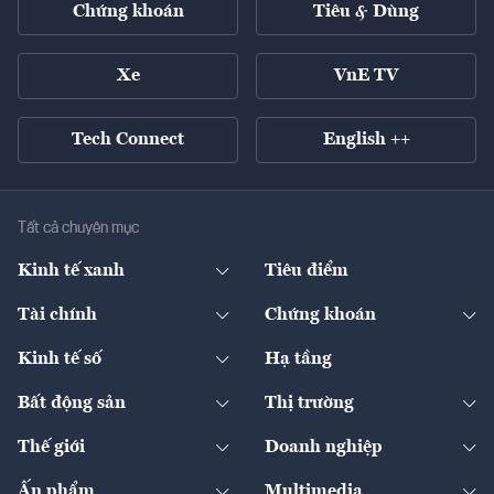
Chứng khoán
Tiêu & Dùng
Xe
VnE TV
Tech Connect
English ++
Tất cả chuyên mục
Kinh tế xanh
Tiêu điểm
Chuyển động xanh
Tài chính
Chứng khoán
Pháp lý
Ngân hàng
Doanh nghiệp niêm yết
Kinh tế số
Hạ tầng
Thương hiệu xanh
Thị trường vốn
Thị trường
Sản phẩm - Thị trường
Bất động sản
Thị trường
Diễn đàn
Thuế
Đầu tư
Tài sản số
Chính sách
Xuất nhập khẩu
Thế giới
Doanh nghiệp
Bảo hiểm
Quốc tế
Dịch vụ số
Thị trường
Khung pháp lý
Kinh tế
Chuyển động
Ấn phẩm
Multimedia