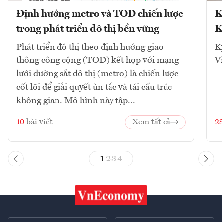
Định hướng metro và TOD chiến lược
K
trong phát triển đô thị bền vững
K
Phát triển đô thị theo định hướng giao
K
thông công cộng (TOD) kết hợp với mạng
V
lưới đường sắt đô thị (metro) là chiến lược
cốt lõi để giải quyết ùn tắc và tái cấu trúc
không gian. Mô hình này tập...
10
bài viết
Xem tất cả
2
1
2
3
4