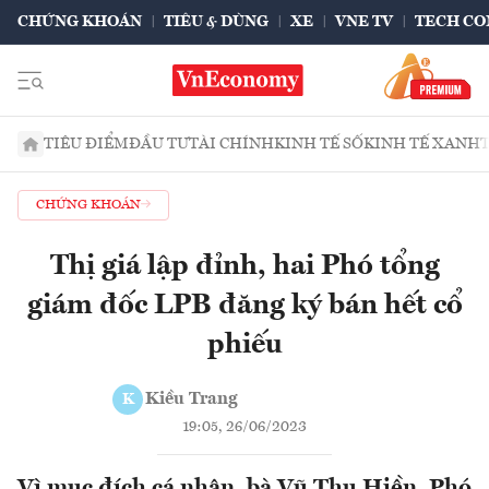
CHỨNG KHOÁN
TIÊU & DÙNG
XE
VNE TV
TECH CO
TIÊU ĐIỂM
ĐẦU TƯ
TÀI CHÍNH
KINH TẾ SỐ
KINH TẾ XANH
CHỨNG KHOÁN
Thị giá lập đỉnh, hai Phó tổng
giám đốc LPB đăng ký bán hết cổ
phiếu
Kiều Trang
K
19:05, 26/06/2023
Vì mục đích cá nhân, bà Vũ Thu Hiền, Phó