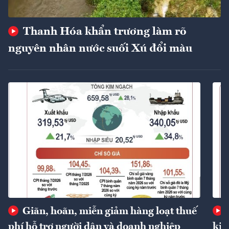
Thanh Hóa khẩn trương làm rõ
nguyên nhân nước suối Xú đổi màu
Giãn, hoãn, miễn giảm hàng loạt thuế
phí hỗ trợ người dân và doanh nghiệp
kin