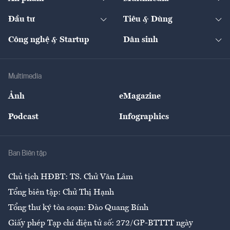
Khung pháp lý
Start-up
Dự án
Công nghiệp
Chuyển động 24h
Đối thoại
The Guide
Video
Đầu tư
Tiêu & Dùng
Quản trị số
Cafe BĐS
Thị trường
Kinh doanh
Kết nối
Tạp chí kinh tế Việt Nam
eMagazine
Nhà đầu tư
Du lịch
Công nghệ & Startup
Dân sinh
Tư vấn
Nông sản
Doanh nhân
Tư vấn Tiêu & Dùng
Infographics
Hạ tầng
Sức khỏe
Khung pháp lý
Doanh nghiệp
Địa phương
Thị trường
Bảo hiểm
Multimedia
Sự kiện
Nhân lực
Ảnh
eMagazine
Đẹp +
An sinh
Podcast
Infographics
Giải trí
Y tế
Nhà
Ban Biên tập
Ẩm thực
Chủ tịch HĐBT: TS. Chử Văn Lâm
Tổng biên tập: Chử Thị Hạnh
Tổng thư ký tòa soạn: Đào Quang Bính
Giấy phép Tạp chí điện tử số: 272/GP-BTTTT ngày