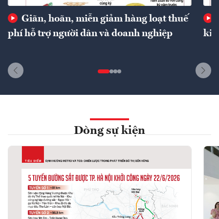
Giãn, hoãn, miễn giảm hàng loạt thuế
phí hỗ trợ người dân và doanh nghiệp
kin
Dòng sự kiện