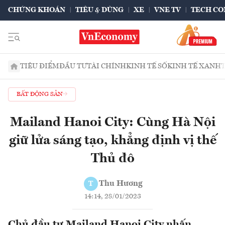
CHỨNG KHOÁN
TIÊU & DÙNG
XE
VNE TV
TECH CO
TIÊU ĐIỂM
ĐẦU TƯ
TÀI CHÍNH
KINH TẾ SỐ
KINH TẾ XANH
BẤT ĐỘNG SẢN
Mailand Hanoi City: Cùng Hà Nội
giữ lửa sáng tạo, khẳng định vị thế
Thủ đô
Thu Hương
T
14:14, 28/01/2023
Chủ đầu tư Mailand Hanoi City nhấn