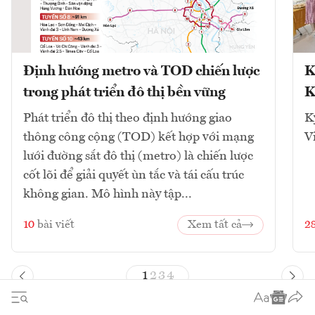
Định hướng metro và TOD chiến lược
K
trong phát triển đô thị bền vững
K
Phát triển đô thị theo định hướng giao
K
thông công cộng (TOD) kết hợp với mạng
V
lưới đường sắt đô thị (metro) là chiến lược
cốt lõi để giải quyết ùn tắc và tái cấu trúc
không gian. Mô hình này tập...
10
bài viết
Xem tất cả
2
1
2
3
4