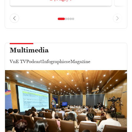
Multimedia
VnE TV
Podcast
Infographics
eMagazine