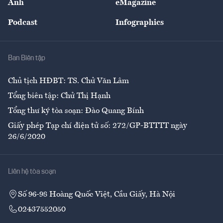
Ảnh
eMagazine
Đẹp +
An sinh
Podcast
Infographics
Giải trí
Y tế
Nhà
Ban Biên tập
Ẩm thực
Chủ tịch HĐBT: TS. Chử Văn Lâm
Tổng biên tập: Chử Thị Hạnh
Tổng thư ký tòa soạn: Đào Quang Bính
Giấy phép Tạp chí điện tử số: 272/GP-BTTTT ngày
26/6/2020
Liên hệ tòa soạn
Số 96-98 Hoàng Quốc Việt, Cầu Giấy, Hà Nội
02437552050