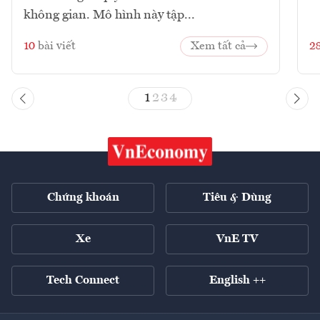
không gian. Mô hình này tập...
10
bài viết
Xem tất cả
2
1
2
3
4
Chứng khoán
Tiêu & Dùng
Xe
VnE TV
Tech Connect
English ++