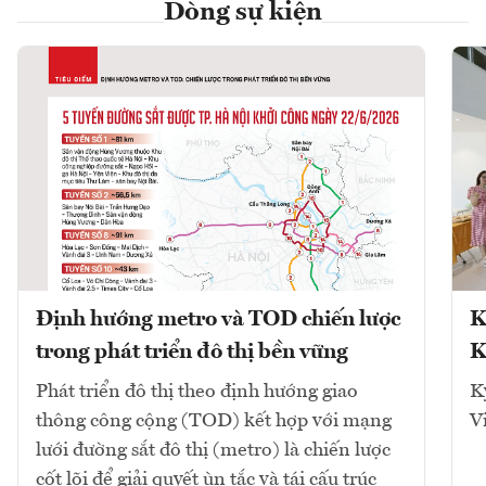
Dòng sự kiện
Định hướng metro và TOD chiến lược
K
trong phát triển đô thị bền vững
K
Phát triển đô thị theo định hướng giao
K
thông công cộng (TOD) kết hợp với mạng
V
lưới đường sắt đô thị (metro) là chiến lược
cốt lõi để giải quyết ùn tắc và tái cấu trúc