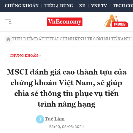
CHỨNG KHOÁN
TIÊU & DÙNG
XE
VNE TV
TECH CO
TIÊU ĐIỂM
ĐẦU TƯ
TÀI CHÍNH
KINH TẾ SỐ
KINH TẾ XANH
CHỨNG KHOÁN
MSCI đánh giá cao thành tựu của
chứng khoán Việt Nam, sẽ giúp
chia sẻ thông tin phục vụ tiến
trình nâng hạng
Tuệ Lâm
T
23:20, 08/08/2024