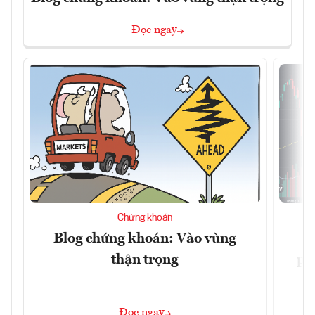
Đọc ngay
Chứng khoán
Blog chứng khoán: Vào vùng
V
thận trọng
ph
Đọc ngay