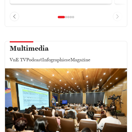
Multimedia
VnE TV
Podcast
Infographics
eMagazine