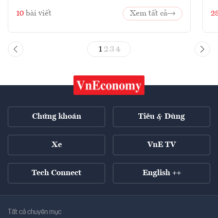
10
bài viết
Xem tất cả
2
1
2
3
4
Chứng khoán
Tiêu & Dùng
Xe
VnE TV
Tech Connect
English ++
Tất cả chuyên mục