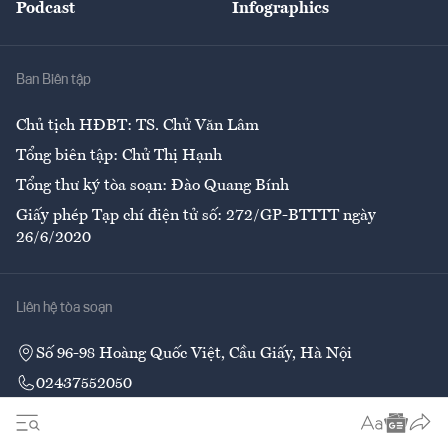
Podcast
Infographics
Giải trí
Y tế
Nhà
Ban Biên tập
Ẩm thực
Chủ tịch HĐBT: TS. Chử Văn Lâm
Tổng biên tập: Chử Thị Hạnh
Tổng thư ký tòa soạn: Đào Quang Bính
Giấy phép Tạp chí điện tử số: 272/GP-BTTTT ngày
26/6/2020
Liên hệ tòa soạn
Số 96-98 Hoàng Quốc Việt, Cầu Giấy, Hà Nội
02437552050
Liên hệ quảng cáo