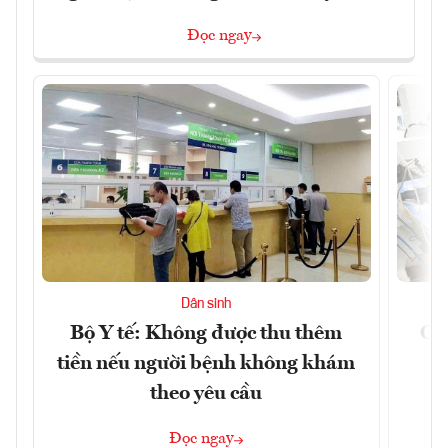
Đọc ngay
Dân sinh
Bộ Y tế: Không được thu thêm
Cắt
tiền nếu người bệnh không khám
l
theo yêu cầu
Đọc ngay