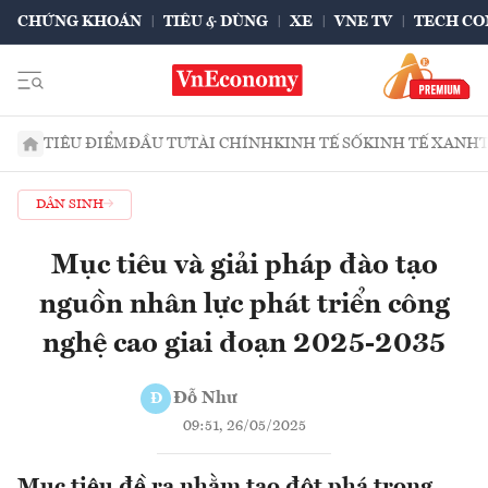
CHỨNG KHOÁN
TIÊU & DÙNG
XE
VNE TV
TECH CO
TIÊU ĐIỂM
ĐẦU TƯ
TÀI CHÍNH
KINH TẾ SỐ
KINH TẾ XANH
DÂN SINH
Mục tiêu và giải pháp đào tạo
nguồn nhân lực phát triển công
nghệ cao giai đoạn 2025-2035
Đỗ Như
Đ
09:51, 26/05/2025
Mục tiêu đề ra nhằm tạo đột phá trong