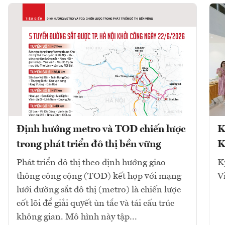
Định hướng metro và TOD chiến lược
K
trong phát triển đô thị bền vững
K
Phát triển đô thị theo định hướng giao
K
thông công cộng (TOD) kết hợp với mạng
V
lưới đường sắt đô thị (metro) là chiến lược
cốt lõi để giải quyết ùn tắc và tái cấu trúc
không gian. Mô hình này tập...