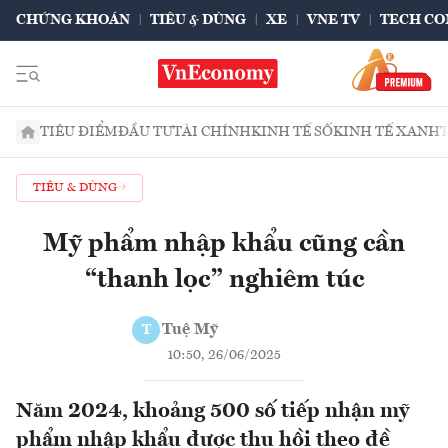
CHỨNG KHOÁN
TIÊU & DÙNG
XE
VNE TV
TECH CO
TIÊU ĐIỂM
ĐẦU TƯ
TÀI CHÍNH
KINH TẾ SỐ
KINH TẾ XANH
TIÊU & DÙNG
Mỹ phẩm nhập khẩu cũng cần
“thanh lọc” nghiêm túc
Tuệ Mỹ
T
10:50, 26/06/2025
Năm 2024, khoảng 500 số tiếp nhận mỹ
phẩm nhập khẩu được thu hồi theo đề