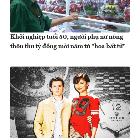
Khởi nghiệp tuổi 50, người phụ nữ nông
thôn thu tỷ đồng mỗi năm từ "hoa bất tử"