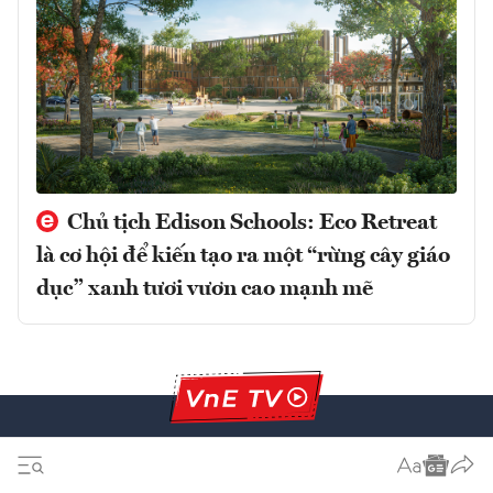
Chủ tịch Edison Schools: Eco Retreat
là cơ hội để kiến tạo ra một “rừng cây giáo
dục” xanh tươi vươn cao mạnh mẽ