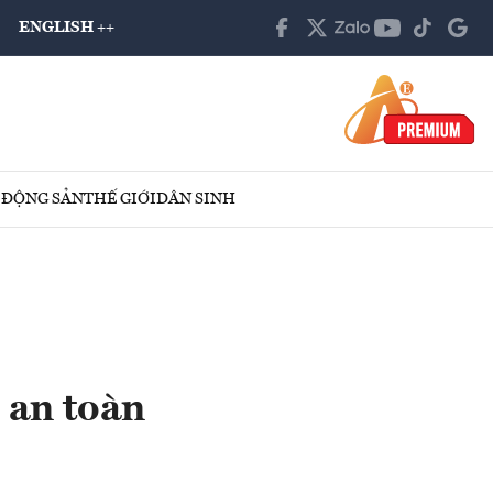
ENGLISH ++
 ĐỘNG SẢN
THẾ GIỚI
DÂN SINH
 an toàn