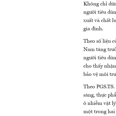
Không chỉ dừn
người tiêu dùn
xuất và chất 
gia đình.
Theo số liệu 
Nam tăng trưở
người tiêu dù
cho thấy nhận
bảo vệ môi tr
Theo PGS.TS. 
sàng, thực ph
ô nhiễm vật lý
một trong hai