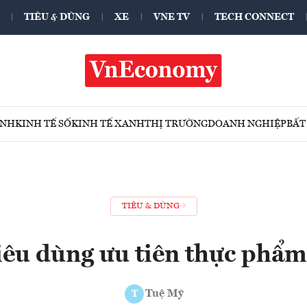
TIÊU & DÙNG
XE
VNE TV
TECH CONNECT
ÍNH
KINH TẾ SỐ
KINH TẾ XANH
THỊ TRƯỜNG
DOANH NGHIỆP
BẤT
TIÊU & DÙNG
iêu dùng ưu tiên thực phẩm
Tuệ Mỹ
T