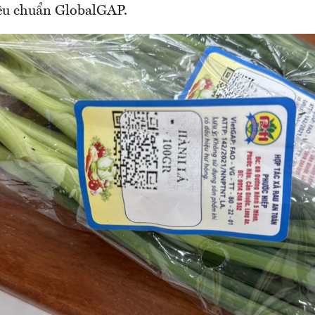
êu chuẩn GlobalGAP.