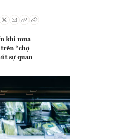
ến khi mua
 trên “chợ
hút sự quan