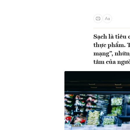
Sạch là tiêu
thực phẩm. T
mạng”, những
tâm của ngườ