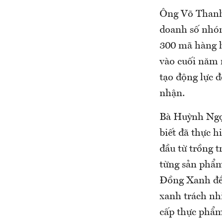
Ông Võ Thanh
doanh số nhóm
300 mã hàng h
vào cuối năm 
tạo động lực 
nhận.
Bà Huỳnh Ngọ
biết đã thực h
đầu từ trồng t
từng sản phẩm
Đồng Xanh đều
xanh trách nh
cấp thực phẩm