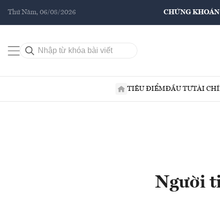
Thứ Năm, 06/08/2026
CHỨNG KHOÁN
TIÊU ĐIỂM
ĐẦU TƯ
TÀI CH
Người t