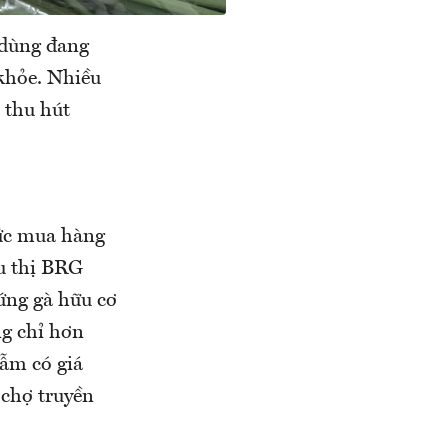
 dùng đang
 khỏe. Nhiều
, thu hút
sức mua hàng
êu thị BRG
ứng gà hữu cơ
ng chỉ hơn
ẫm có giá
 chợ truyền