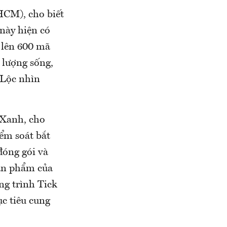
CM), cho biết
này hiện có
 lên 600 mã
 lượng sống,
 Lộc nhìn
Xanh, cho
iểm soát bắt
đóng gói và
sản phẩm của
g trình Tick
c tiêu cung