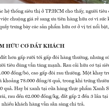
ác hệ thống siêu thị ở TP.HCM cho thấy, người tiêu
việc chuộng giá rẻ sang ưu tiên hàng hữu cơ vì sức
í quầy trưng bày các sản phẩm hữu cơ ở vị trí nổi bật
M HỮU CƠ ĐẮT KHÁCH
 đắt hơn gấp rưỡi tới gấp đôi hàng thường, nhưng 
ời tiêu dùng vẫn tăng mạnh. Rau cải hữu cơ tại si
5.000 đồng/bó, cao gấp đôi rau thường. Một khay tr
giá khoảng 78.000 đồng/6 quả, trong khi trứng thườ
0 quả. Hay bí xanh tại cửa hàng thực phẩm Xanh S
ái, rau dền 62.000 đồng/kg, đắt gấp 2 đến 3 lần tại
 nhiều khách hàng vẫn sẵn sàng chi trả.