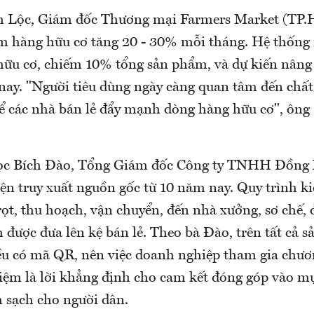
 Lộc, Giám đốc Thương mại Farmers Market (TP.H
 hàng hữu cơ tăng 20 - 30% mỗi tháng. Hệ thống 
ữu cơ, chiếm 10% tổng sản phẩm, và dự kiến nâng
nay. "Người tiêu dùng ngày càng quan tâm đến chất
để các nhà bán lẻ đẩy mạnh dòng hàng hữu cơ", ông
c Bích Đào, Tổng Giám đốc Công ty TNHH Đồng 
iện truy xuất nguồn gốc từ 10 năm nay. Quy trình k
rọt, thu hoạch, vận chuyển, đến nhà xưởng, sơ chế, 
 được đưa lên kệ bán lẻ. Theo bà Đào, trên tất cả 
 có mã QR, nên việc doanh nghiệp tham gia chươn
iệm là lời khẳng định cho cam kết đóng góp vào mụ
 sạch cho người dân.