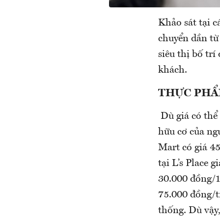
Khảo sát tại c
chuyển dần từ 
siêu thị bố tr
khách.
THỰC PHẨ
Dù giá có thể
hữu cơ của ngư
Mart có giá 4
tại L’s Place 
30.000 đồng/1
75.000 đồng/tr
thống. Dù vậy,