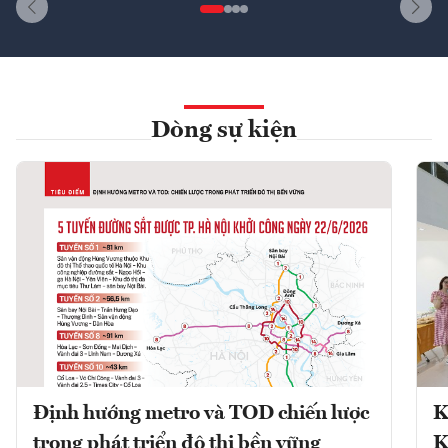
Dòng sự kiện
Định hướng metro và TOD chiến lược
K
trong phát triển đô thị bền vững
K