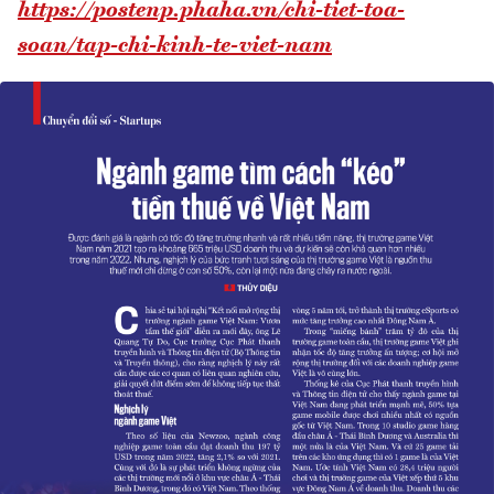
https://postenp.phaha.vn/chi-tiet-toa-
soan/tap-chi-kinh-te-viet-nam