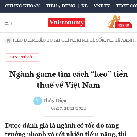
CHỨNG KHOÁN
TIÊU & DÙNG
XE
VNE TV
TECH CO
TIÊU ĐIỂM
ĐẦU TƯ
TÀI CHÍNH
KINH TẾ SỐ
KINH TẾ XANH
KINH TẾ SỐ
Ngành game tìm cách “kéo” tiền
thuế về Việt Nam
Thủy Diệu
T
08:27, 21/12/2022
Được đánh giá là ngành có tốc độ tăng
trưởng nhanh và rất nhiều tiềm năng, thị