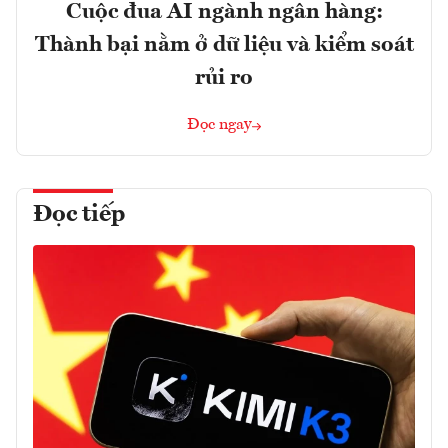
Cuộc đua AI ngành ngân hàng:
Thành bại nằm ở dữ liệu và kiểm soát
rủi ro
Đọc ngay
Đọc tiếp