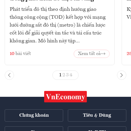
Phát triển đô thị theo định hướng giao
K
thông công cộng (TOD) kết hợp với mạng
V
lưới đường sắt đô thị (metro) là chiến lược
cốt lõi để giải quyết ùn tắc và tái cấu trúc
không gian. Mô hình này tập...
10
bài viết
Xem tất cả
2
1
2
3
4
Chứng khoán
Tiêu & Dùng