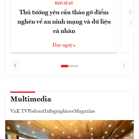
Kinh tế số
Thủ tướng yêu cầu tháo gỡ điểm
Đề 
nghẽn về an ninh mạng và dữ liệu
gia
cá nhân
Đọc ngay
Multimedia
VnE TV
Podcast
Infographics
eMagazine