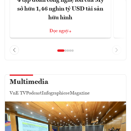
4 tập đoàn công nghệ lớn của Mỹ
Ca
sở hữu 1,46 nghìn tỷ USD tài sản
hữu hình
Đọc ngay
Multimedia
VnE TV
Podcast
Infographics
eMagazine