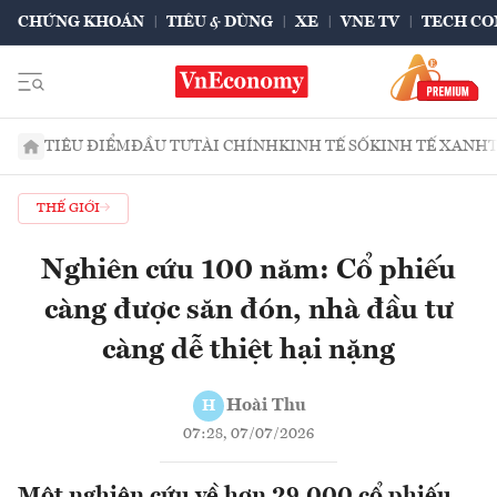
CHỨNG KHOÁN
TIÊU & DÙNG
XE
VNE TV
TECH CO
TIÊU ĐIỂM
ĐẦU TƯ
TÀI CHÍNH
KINH TẾ SỐ
KINH TẾ XANH
THẾ GIỚI
Nghiên cứu 100 năm: Cổ phiếu
càng được săn đón, nhà đầu tư
càng dễ thiệt hại nặng
Hoài Thu
H
07:28, 07/07/2026
Một nghiên cứu về hơn 29.000 cổ phiếu