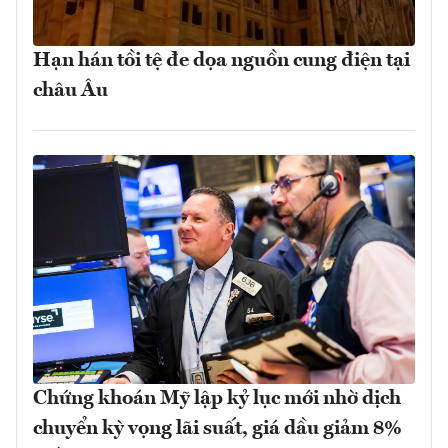
Hạn hán tồi tệ đe dọa nguồn cung điện tại
châu Âu
Chứng khoán Mỹ lập kỷ lục mới nhờ dịch
chuyển kỳ vọng lãi suất, giá dầu giảm 8%