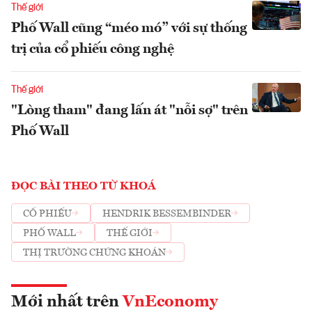
Thế giới
Phố Wall cũng “méo mó” với sự thống
trị của cổ phiếu công nghệ
Thế giới
"Lòng tham" đang lấn át "nỗi sợ" trên
Phố Wall
ĐỌC BÀI THEO TỪ KHOÁ
CỔ PHIẾU
HENDRIK BESSEMBINDER
PHỐ WALL
THẾ GIỚI
THỊ TRƯỜNG CHỨNG KHOÁN
Mới nhất trên
VnEconomy